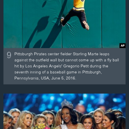
ວິທະຍາສາດ-ເທັກໂນໂລຈີ
ທຸລະກິດ
ພາສາອັງກິດ
ວີດີໂອ
ສຽງ
9
Pittsburgh Pirates center fielder Starling Marte leaps
ລາຍການກະຈາຍສຽງ
against the outfield wall but cannot come up with a fly ball
ຕິດຕາມພວກເຮົາ ທີ່
hit by Los Angeles Angels' Gregorio Petit during the
ລາຍງານ
seventh inning of a baseball game in Pittsburgh,
Pennsylvania, USA, June 5, 2016.
ພາສາຕ່າງໆ