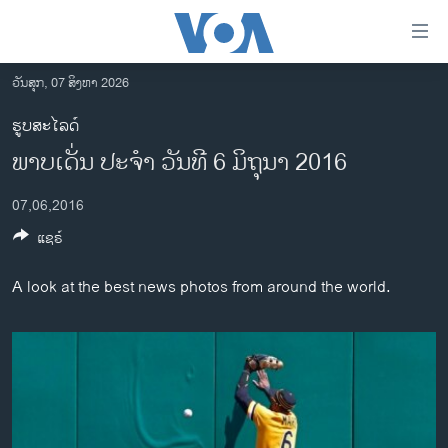
ລິ້ງ
ສຳຫລັບ
ເຂົ້າ
ວັນສຸກ, 07 ສິງຫາ 2026
ຫາ
ໂຮມເພຈ
ຮູບສະໄລດ໌
ຂ້າມ
ລາວ
ພາບເດັ່ນ ປະຈຳ ວັນທີ 6 ມິຖຸນາ 2016
ຂ້າມ
ອາເມຣິກາ
ຂ້າມ
07,06,2016
ໄປ
ການເລືອກຕັ້ງ ປະທານາທີບໍດີ ສະຫະລັດ 2024
ຫາ
ແຊຣ໌
ຂ່າວ​ຈີນ
ຊອກ
ຄົ້ນ
ໂລກ
A look at the best news photos from around the world.
ເອເຊຍ
ອິດສະຫຼະພາບດ້ານການຂ່າວ
ຊີວິດຊາວລາວ
ຊຸມຊົນຊາວລາວ