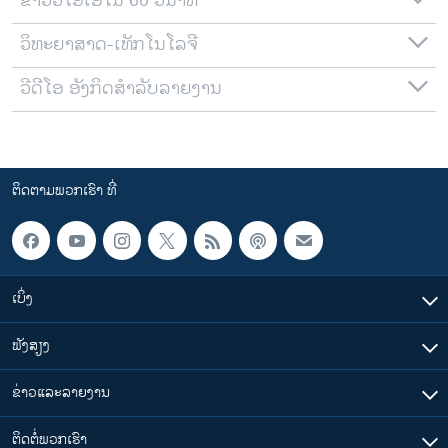
ຂ່າວວີໂອເອໃນ 60 ວິນາທີ
ວິທະຍາສາດ-ເທັກໂນໂລຈີ
ວີດີໂອ ອັງກິດສຳລັບລາຍງານ
ຕິດຕາມພວກເຮົາ ທີ່
ເບິ່ງ
ຟັງສຽງ
ຂ່າວແລະລາຍງານ
ຕິດຕໍ່ພວກເຮົາ