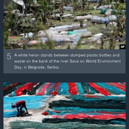
ວິທະຍາສາດ-ເທັກໂນໂລຈີ
ທຸລະກິດ
ພາສາອັງກິດ
ວີດີໂອ
ສຽງ
5
A white heron stands between dumped plastic bottles and
ລາຍການກະຈາຍສຽງ
waste on the bank of the river Sava on World Environment
ຕິດຕາມພວກເຮົາ ທີ່
Day, in Belgrade, Serbia.
ລາຍງານ
ພາສາຕ່າງໆ