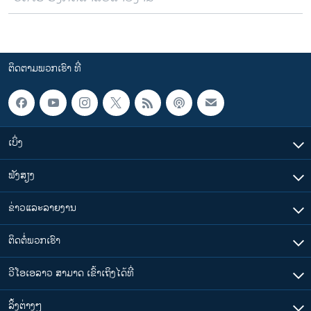
ຕິດຕາມພວກເຮົາ ທີ່
ເບິ່ງ
ຟັງສຽງ
ຂ່າວແລະລາຍງານ
ຕິດຕໍ່ພວກເຮົາ
ວີໂອເອລາວ ສາມາດ ເຂົ້າເຖິງໄດ້ທີ່
​ລິ້ງ​ຕ່າງໆ