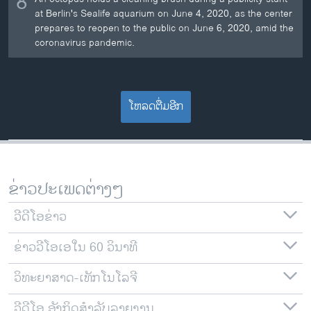
8
at Berlin's Sealife aquarium on June 4, 2020, as the center
prepares to reopen to the public on June 6, 2020, amid the
coronavirus pandemic.
ໂຫລດຕື່ມອີກ
ຂ່າວປະເພດຕ່າງໆ
ວີດີໂອຂ່າວ
ຂ່າວວີໂອເອໃນ 60 ວິນາທີ
ວິທະຍາສາດ-ເທັກໂນໂລຈີ
ວີດີໂອ ອັງກິດສຳລັບລາຍງານ