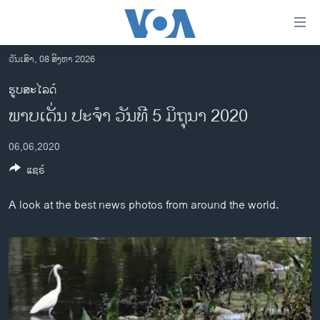
ລິ້ງ
ສຳຫລັບ
ເຂົ້າ
ວັນເສົາ, 08 ສິງຫາ 2026
ຫາ
ໂຮມເພຈ
ຮູບສະໄລດ໌
ຂ້າມ
ລາວ
ພາບເດັ່ນ ປະຈຳ ວັນທີ 5 ມິຖຸນາ 2020
ຂ້າມ
ອາເມຣິກາ
ຂ້າມ
06,06,2020
ໄປ
ການເລືອກຕັ້ງ ປະທານາທີບໍດີ ສະຫະລັດ 2024
ຫາ
ແຊຣ໌
ຂ່າວ​ຈີນ
ຊອກ
ຄົ້ນ
ໂລກ
A look at the best news photos from around the world.
ເອເຊຍ
ອິດສະຫຼະພາບດ້ານການຂ່າວ
ຊີວິດຊາວລາວ
ຊຸມຊົນຊາວລາວ