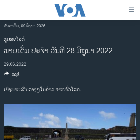
ລິ້ງ
ສຳຫລັບ
ເຂົ້າ
ວັນອາທິດ, 09 ສິງຫາ 2026
ຫາ
ໂຮມເພຈ
ຮູບສະໄລດ໌
ຂ້າມ
ລາວ
ພາບເດັ່ນ ປະຈຳ ວັນທີ 28 ມິຖູນາ 2022
ຂ້າມ
ອາເມຣິກາ
ຂ້າມ
29,06,2022
ໄປ
ການເລືອກຕັ້ງ ປະທານາທີບໍດີ ສະຫະລັດ 2024
ຫາ
ແຊຣ໌
ຂ່າວ​ຈີນ
ຊອກ
ຄົ້ນ
ໂລກ
ເບິ່ງພາບເດັ່ນຕ່າງໆໃນຂ່າວ ຈາກທົ່ວໂລກ.
ເອເຊຍ
ອິດສະຫຼະພາບດ້ານການຂ່າວ
ຊີວິດຊາວລາວ
ຊຸມຊົນຊາວລາວ