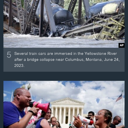
ວິທະຍາສາດ-ເທັກໂນໂລຈີ
ທຸລະກິດ
ພາສາອັງກິດ
ວີດີໂອ
ສຽງ
5
Several train cars are immersed in the Yellowstone River
ລາຍການກະຈາຍສຽງ
after a bridge collapse near Columbus, Montana, June 24,
ຕິດຕາມພວກເຮົາ ທີ່
2023.
ລາຍງານ
ພາສາຕ່າງໆ