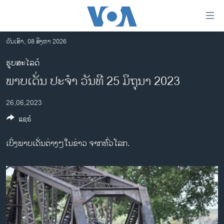
ລິ້ງ
ສຳຫລັບ
ເຂົ້າ
ວັນເສົາ, 08 ສິງຫາ 2026
ຫາ
ໂຮມເພຈ
ຮູບສະໄລດ໌
ຂ້າມ
ລາວ
ພາບເດັ່ນ ປະຈຳ ວັນທີ 25 ມິຖຸນາ 2023
ຂ້າມ
ອາເມຣິກາ
ຂ້າມ
26,06,2023
ໄປ
ການເລືອກຕັ້ງ ປະທານາທີບໍດີ ສະຫະລັດ 2024
ຫາ
ແຊຣ໌
ຂ່າວ​ຈີນ
ຊອກ
ຄົ້ນ
ໂລກ
ເບິ່ງພາບເດັ່ນຕ່າງໆໃນຂ່າວ ຈາກທົ່ວໂລກ.
ເອເຊຍ
ອິດສະຫຼະພາບດ້ານການຂ່າວ
ຊີວິດຊາວລາວ
ຊຸມຊົນຊາວລາວ