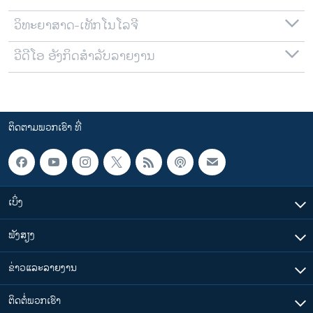
ວິທະຍາສາດ-ເທັກໂນໂລຈີ
ວີດີໂອ ອັງກິດສຳລັບລາຍງານ
ຕິດຕາມພວກເຮົາ ທີ່
ເບິ່ງ
ຟັງສຽງ
ຂ່າວແລະລາຍງານ
ຕິດຕໍ່ພວກເຮົາ