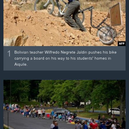
ວິທະຍາສາດ-ເທັກໂນໂລຈີ
ທຸລະກິດ
ພາສາອັງກິດ
ວີດີໂອ
ສຽງ
1
Bolivian teacher Wilfredo Negrete Jaldin pushes his bike
ລາຍການກະຈາຍສຽງ
carrying a board on his way to his students' homes in
ຕິດຕາມພວກເຮົາ ທີ່
Aiquile.
ລາຍງານ
ພາສາຕ່າງໆ