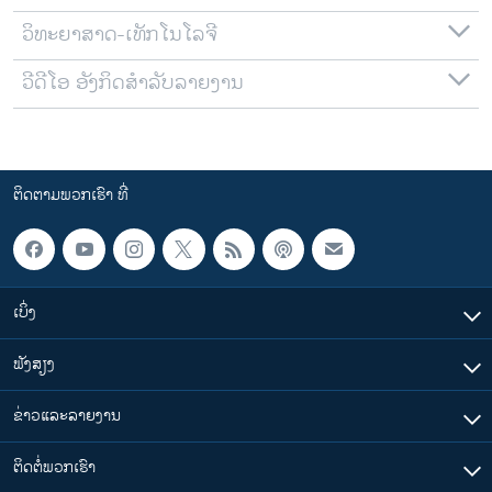
ວິທະຍາສາດ-ເທັກໂນໂລຈີ
ວີດີໂອ ອັງກິດສຳລັບລາຍງານ
ຕິດຕາມພວກເຮົາ ທີ່
ເບິ່ງ
ຟັງສຽງ
ຂ່າວແລະລາຍງານ
ຕິດຕໍ່ພວກເຮົາ