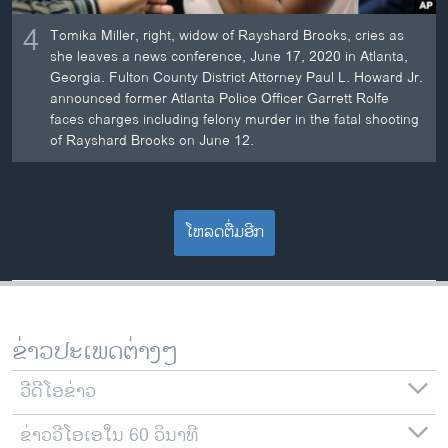
4
Tomika Miller, right, widow of Rayshard Brooks, cries as
she leaves a news conference, June 17, 2020 in Atlanta,
Georgia. Fulton County District Attorney Paul L. Howard Jr.
announced former Atlanta Police Officer Garrett Rolfe
faces charges including felony murder in the fatal shooting
of Rayshard Brooks on June 12.
ໂຫລດຕື່ມອີກ
ຂ່າວປະເພດຕ່າງໆ
ວີດີໂອຂ່າວ
ຂ່າວວີໂອເອໃນ 60 ວິນາທີ