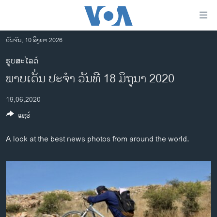
ລິ້ງ
ສຳຫລັບ
ເຂົ້າ
ວັນຈັນ, 10 ສິງຫາ 2026
ຫາ
ໂຮມເພຈ
ຮູບສະໄລດ໌
ຂ້າມ
ລາວ
ພາບເດັ່ນ ປະຈຳ ວັນທີ 18 ມິຖຸນາ 2020
ຂ້າມ
ອາເມຣິກາ
ຂ້າມ
19,06,2020
ໄປ
ການເລືອກຕັ້ງ ປະທານາທີບໍດີ ສະຫະລັດ 2024
ຫາ
ແຊຣ໌
ຂ່າວ​ຈີນ
ຊອກ
ຄົ້ນ
ໂລກ
A look at the best news photos from around the world.
ເອເຊຍ
ອິດສະຫຼະພາບດ້ານການຂ່າວ
ຊີວິດຊາວລາວ
ຊຸມຊົນຊາວລາວ