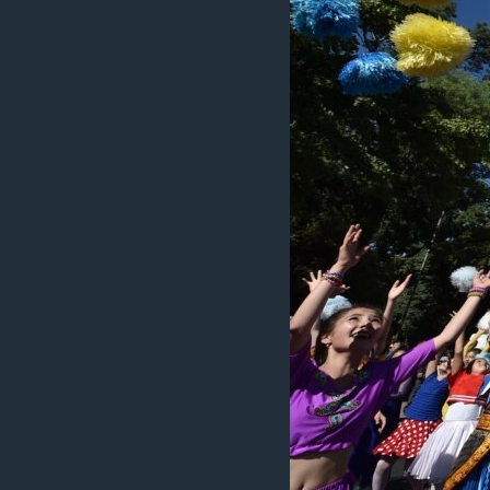
ວິທະຍາສາດ-ເທັກໂນໂລຈີ
ທຸລະກິດ
ພາສາອັງກິດ
ວີດີໂອ
ສຽງ
ລາຍການກະຈາຍສຽງ
ລາຍງານ