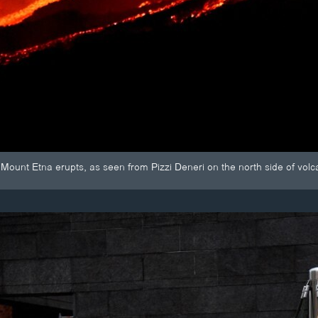
Mount Etna erupts, as seen from Pizzi Deneri on the north side of volcan