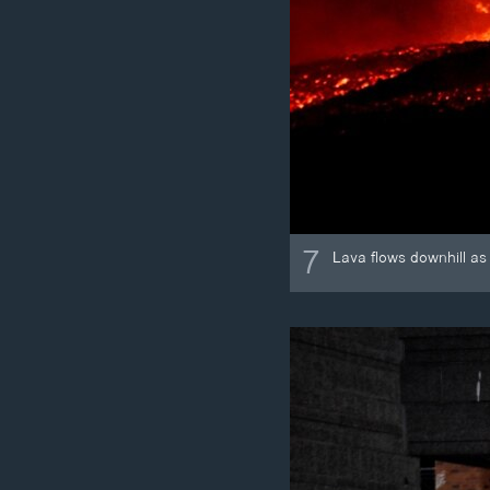
7
Lava flows downhill as 