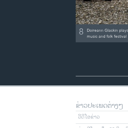
8
Doireann Glackin plays
music and folk festival
ຂ່າວປະເພດຕ່າງໆ
ວີດີໂອຂ່າວ