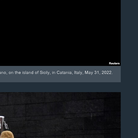
o, on the island of Sicily, in Catania, Italy, May 31, 2022.