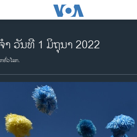
ຈຳ ວັນທີ 1 ມິຖຸນາ 2022
າກທົ່ວໂລກ.