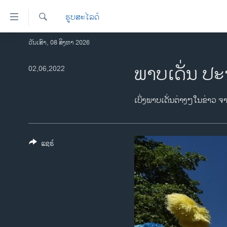
ລິ້ງ
ຮູບສະໄລດ໌
ສຳຫລັບ
ເຂົ້າ
ຄົ້ນຫາ
ວັນເສົາ, 08 ສິງຫາ 2026
ໂຮມເພຈ
ຫາ
ລາວ
ພາບເດັ່ນ ປະ
02,06,2022
ຂ້າມ
ຂ້າມ
ອາເມຣິກາ
ຂ້າມ
ການເລືອກຕັ້ງ ປະທານາທີບໍດີ ສະຫະລັດ
ເບິ່ງພາບເດັ່ນຕ່າງໆໃນຂ່າວ ຈ
ໄປ
2024
ຫາ
ຂ່າວ​ຈີນ
ຊອກ
ຄົ້ນ
ແຊຣ໌
ໂລກ
ເອເຊຍ
ອິດສະຫຼະພາບດ້ານການຂ່າວ
ຊີວິດຊາວລາວ
ຊຸມຊົນຊາວລາວ