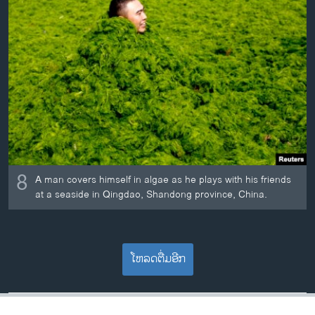
8
A man covers himself in algae as he plays with his friends
at a seaside in Qingdao, Shandong province, China.
ໂຫລດຕື່ມອີກ