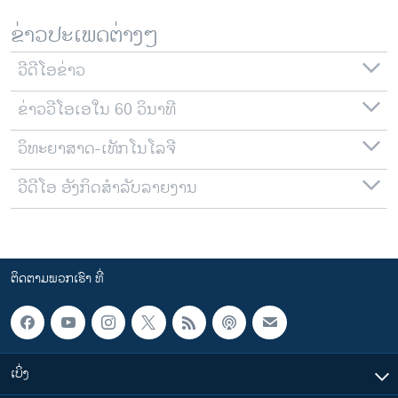
ຂ່າວປະເພດຕ່າງໆ
ວີດີໂອຂ່າວ
ຂ່າວວີໂອເອໃນ 60 ວິນາທີ
ວິທະຍາສາດ-ເທັກໂນໂລຈີ
ວີດີໂອ ອັງກິດສຳລັບລາຍງານ
ຕິດຕາມພວກເຮົາ ທີ່
ເບິ່ງ