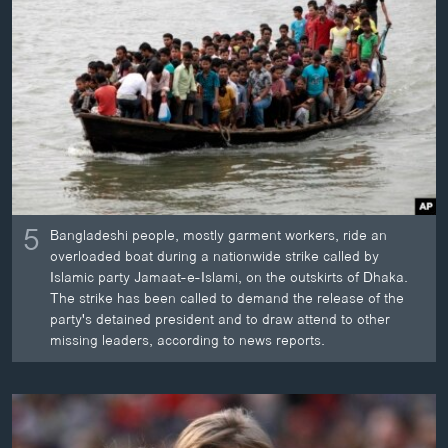
ວິທະຍາສາດ-ເທັກໂນໂລຈີ
ທຸລະກິດ
ພາສາອັງກິດ
ວີດີໂອ
ສຽງ
ລາຍການກະຈາຍສຽງ
ຕິດຕາມພວກເຮົາ ທີ່
5
Bangladeshi people, mostly garment workers, ride an
ລາຍງານ
overloaded boat during a nationwide strike called by
Islamic party Jamaat-e-Islami, on the outskirts of Dhaka.
The strike has been called to demand the release of the
ພາສາຕ່າງໆ
party's detained president and to draw attend to other
missing leaders, according to news reports.