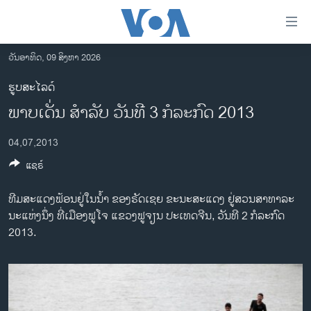
ລິ້ງ
ສຳຫລັບ
ເຂົ້າ
ວັນອາທິດ, 09 ສິງຫາ 2026
ຫາ
ໂຮມເພຈ
ຮູບສະໄລດ໌
ຂ້າມ
ລາວ
ພາບເດັ່ນ ສໍາລັບ ວັນທີ 3 ກໍລະກົດ 2013
ຂ້າມ
ອາເມຣິກາ
ຂ້າມ
04,07,2013
ໄປ
ການເລືອກຕັ້ງ ປະທານາທີບໍດີ ສະຫະລັດ 2024
ຫາ
ແຊຣ໌
ຂ່າວ​ຈີນ
ຊອກ
ຄົ້ນ
ໂລກ
ທີມສະແດງຟ້ອນຢູ່ໃນນໍ້າ ຂອງຣັດເຊຍ ຂະນະສະແດງ ຢູ່ສວນສາທາລະ
ນະແຫ່ງນຶ່ງ ທີ່ເມືອງຟູໂຈ ແຂວງຟູຈຽນ ປະເທດຈີນ, ວັນທີ 2 ກໍລະກົດ
ເອເຊຍ
2013.
ອິດສະຫຼະພາບດ້ານການຂ່າວ
ຊີວິດຊາວລາວ
ຊຸມຊົນຊາວລາວ