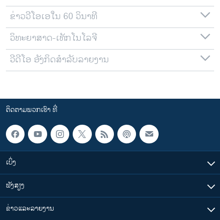
ຂ່າວວີໂອເອໃນ 60 ວິນາທີ
ວິທະຍາສາດ-ເທັກໂນໂລຈີ
ວີດີໂອ ອັງກິດສຳລັບລາຍງານ
ຕິດຕາມພວກເຮົາ ທີ່
ເບິ່ງ
ຟັງສຽງ
ຂ່າວແລະລາຍງານ