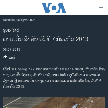
ລິ້ງ
ສຳຫລັບ
ເຂົ້າ
ວັນພະຫັດ, 06 ສິງຫາ 2026
ຫາ
ໂຮມເພຈ
ຮູບສະໄລດ໌
ຂ້າມ
ລາວ
ພາບເດັ່ນ ສໍາລັບ ວັນທີ 7 ກໍລະກົດ 2013
ຂ້າມ
ອາເມຣິກາ
ຂ້າມ
08,07,2013
ໄປ
ການເລືອກຕັ້ງ ປະທານາທີບໍດີ ສະຫະລັດ 2024
ຫາ
ແຊຣ໌
ຂ່າວ​ຈີນ
ຊອກ
ຄົ້ນ
ໂລກ
ເຮືອບິນ Boeing 777 ຂອງສາຍການບິນ Asiana ຈອດຢູ່ເດິ່ນຫຍ້າ ຂ້າງ
ທາງແລ່ນຂຶ້ນລົງຂອງເຮືອບິນ ຫລັງຈາກປະສົບ ອຸບັດຕິເຫດ ເວລາແລ່ນ
ເອເຊຍ
ລົງຈອດຢູ່ ສະໜາມບິນນາໆຊາດ ນະຄອນແຊນ ແຟຣນຊິສໂກ, ວັນທີ 6
ອິດສະຫຼະພາບດ້ານການຂ່າວ
ກໍລະກົດ 2013.
ຊີວິດຊາວລາວ
ຊຸມຊົນຊາວລາວ