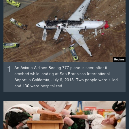
ວິທະຍາສາດ-ເທັກໂນໂລຈີ
ທຸລະກິດ
ພາສາອັງກິດ
ວີດີໂອ
ສຽງ
ລາຍການກະຈາຍສຽງ
ຕິດຕາມພວກເຮົາ ທີ່
1
An Asiana Airlines Boeing 777 plane is seen after it
ລາຍງານ
crashed while landing at San Francisco International
Airport in California, July 6, 2013. Two people were killed
and 130 were hospitalized.
ພາສາຕ່າງໆ