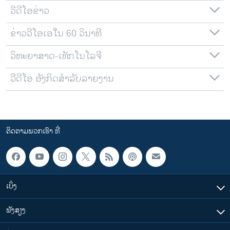
ວີດີໂອຂ່າວ
ຂ່າວວີໂອເອໃນ 60 ວິນາທີ
ວິທະຍາສາດ-ເທັກໂນໂລຈີ
ວີດີໂອ ອັງກິດສຳລັບລາຍງານ
ຕິດຕາມພວກເຮົາ ທີ່
ເບິ່ງ
ຟັງສຽງ