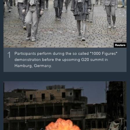
ວິທະຍາສາດ-ເທັກໂນໂລຈີ
ທຸລະກິດ
ພາສາອັງກິດ
ວີດີໂອ
ສຽງ
1
Participants perform during the so called "1000 Figures"
ລາຍການກະຈາຍສຽງ
demonstration before the upcoming G20 summit in
ຕິດຕາມພວກເຮົາ ທີ່
Hamburg, Germany.
ລາຍງານ
ພາສາຕ່າງໆ