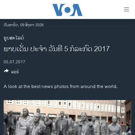
ລິ້ງ
ສຳຫລັບ
ເຂົ້າ
ວັນອາທິດ, 09 ສິງຫາ 2026
ຫາ
ໂຮມເພຈ
ຮູບສະໄລດ໌
ຂ້າມ
ລາວ
ພາບເດັ່ນ ປະຈຳ ວັນທີ 5 ກໍລະກົດ 2017
ຂ້າມ
ອາເມຣິກາ
ຂ້າມ
05,07,2017
ໄປ
ການເລືອກຕັ້ງ ປະທານາທີບໍດີ ສະຫະລັດ 2024
ຫາ
ແຊຣ໌
ຂ່າວ​ຈີນ
ຊອກ
ຄົ້ນ
ໂລກ
A look at the best news photos from around the world.
ເອເຊຍ
ອິດສະຫຼະພາບດ້ານການຂ່າວ
ຊີວິດຊາວລາວ
ຊຸມຊົນຊາວລາວ