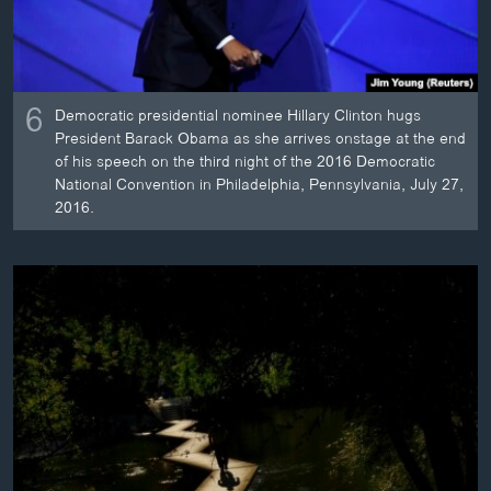
6
Democratic presidential nominee Hillary Clinton hugs
President Barack Obama as she arrives onstage at the end
of his speech on the third night of the 2016 Democratic
National Convention in Philadelphia, Pennsylvania, July 27,
2016.