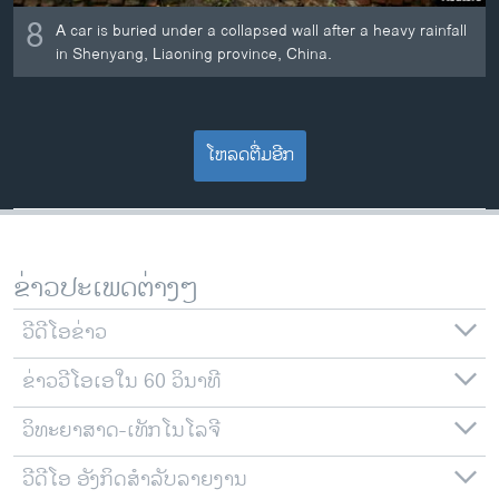
8
A car is buried under a collapsed wall after a heavy rainfall
in Shenyang, Liaoning province, China.
ໂຫລດຕື່ມອີກ
ຂ່າວປະເພດຕ່າງໆ
ວີດີໂອຂ່າວ
ຂ່າວວີໂອເອໃນ 60 ວິນາທີ
ວິທະຍາສາດ-ເທັກໂນໂລຈີ
ວີດີໂອ ອັງກິດສຳລັບລາຍງານ