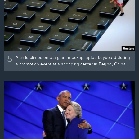
ວິທະຍາສາດ-ເທັກໂນໂລຈີ
ທຸລະກິດ
ພາສາອັງກິດ
ວີດີໂອ
ສຽງ
5
A child climbs onto a giant mockup laptop keyboard during
ລາຍການກະຈາຍສຽງ
a promotion event at a shopping center in Beijing, China.
ຕິດຕາມພວກເຮົາ ທີ່
ລາຍງານ
ພາສາຕ່າງໆ