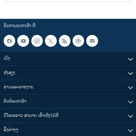
ຕິດຕາມພວກເຮົາ ທີ່
ເບິ່ງ
ຟັງສຽງ
ຂ່າວແລະລາຍງານ
ຕິດຕໍ່ພວກເຮົາ
ວີໂອເອລາວ ສາມາດ ເຂົ້າເຖິງໄດ້ທີ່
​ລິ້ງ​ຕ່າງໆ