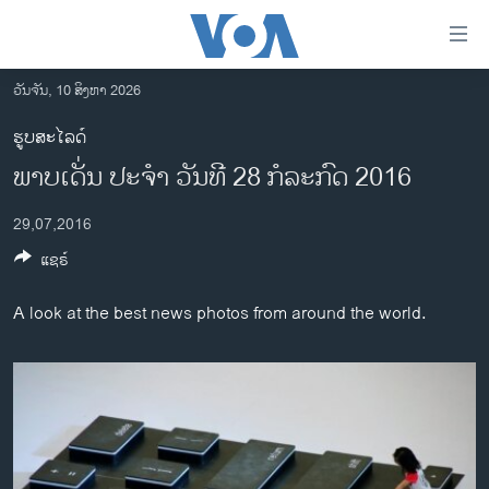
ລິ້ງ
ສຳຫລັບ
ເຂົ້າ
ວັນຈັນ, 10 ສິງຫາ 2026
ຫາ
ໂຮມເພຈ
ຮູບສະໄລດ໌
ຂ້າມ
ລາວ
ພາບເດັ່ນ ປະຈຳ ວັນທີ 28 ກໍລະກົດ 2016
ຂ້າມ
ອາເມຣິກາ
ຂ້າມ
29,07,2016
ໄປ
ການເລືອກຕັ້ງ ປະທານາທີບໍດີ ສະຫະລັດ 2024
ຫາ
ແຊຣ໌
ຂ່າວ​ຈີນ
ຊອກ
ຄົ້ນ
ໂລກ
A look at the best news photos from around the world.
ເອເຊຍ
ອິດສະຫຼະພາບດ້ານການຂ່າວ
ຊີວິດຊາວລາວ
ຊຸມຊົນຊາວລາວ