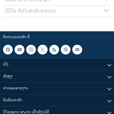
ວິທະຍາສາດ-ເທັກໂນໂລຈີ
ວີດີໂອ ອັງກິດສຳລັບລາຍງານ
ຕິດຕາມພວກເຮົາ ທີ່
ເບິ່ງ
ຟັງສຽງ
ຂ່າວແລະລາຍງານ
ຕິດຕໍ່ພວກເຮົາ
ວີໂອເອລາວ ສາມາດ ເຂົ້າເຖິງໄດ້ທີ່