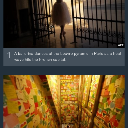
ວິທະຍາສາດ-ເທັກໂນໂລຈີ
ທຸລະກິດ
ພາສາອັງກິດ
ວີດີໂອ
ສຽງ
1
A ballerina dances at the Louvre pyramid in Paris as a heat
ລາຍການກະຈາຍສຽງ
wave hits the French capital.
ຕິດຕາມພວກເຮົາ ທີ່
ລາຍງານ
ພາສາຕ່າງໆ