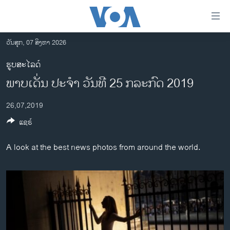
ລິ້ງ
ສຳຫລັບ
ເຂົ້າ
ວັນສຸກ, 07 ສິງຫາ 2026
ຫາ
ໂຮມເພຈ
ຮູບສະໄລດ໌
ຂ້າມ
ລາວ
​ພາບ​ເດັ່ນ ປະ​ຈຳ ວັນ​ທີ 25 ກ​ລະ​ກົດ 2019
ຂ້າມ
ອາເມຣິກາ
ຂ້າມ
26,07,2019
ໄປ
ການເລືອກຕັ້ງ ປະທານາທີບໍດີ ສະຫະລັດ 2024
ຫາ
ແຊຣ໌
ຂ່າວ​ຈີນ
ຊອກ
ຄົ້ນ
ໂລກ
A look at the best news photos from around the world.
ເອເຊຍ
ອິດສະຫຼະພາບດ້ານການຂ່າວ
ຊີວິດຊາວລາວ
ຊຸມຊົນຊາວລາວ