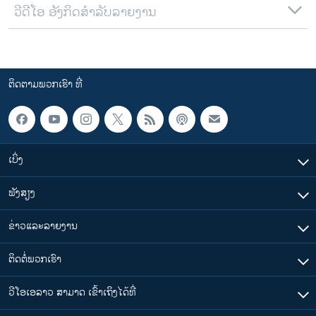
ວີດີໂອ ອັງກິດສຳລັບລາຍງານ
ຕິດຕາມພວກເຮົາ ທີ່
ເບິ່ງ
ຟັງສຽງ
ຂ່າວແລະລາຍງານ
ຕິດຕໍ່ພວກເຮົາ
ວີໂອເອລາວ ສາມາດ ເຂົ້າເຖິງໄດ້ທີ່