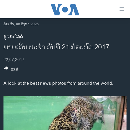
ລິ້ງ
ສຳຫລັບ
ເຂົ້າ
ວັນເສົາ, 08 ສິງຫາ 2026
ຫາ
ໂຮມເພຈ
ຮູບສະໄລດ໌
ຂ້າມ
ລາວ
ພາບເດັ່ນ ປະຈຳ ວັນທີ 21 ກໍລະກົດ 2017
ຂ້າມ
ອາເມຣິກາ
ຂ້າມ
22,07,2017
ໄປ
ການເລືອກຕັ້ງ ປະທານາທີບໍດີ ສະຫະລັດ 2024
ຫາ
ແຊຣ໌
ຂ່າວ​ຈີນ
ຊອກ
ຄົ້ນ
ໂລກ
A look at the best news photos from around the world.
ເອເຊຍ
ອິດສະຫຼະພາບດ້ານການຂ່າວ
ຊີວິດຊາວລາວ
ຊຸມຊົນຊາວລາວ