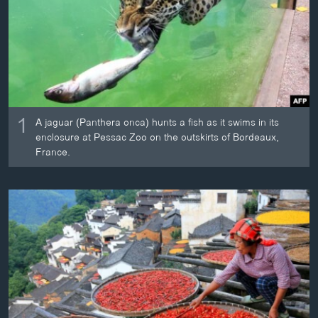
ວິທະຍາສາດ-ເທັກໂນໂລຈີ
ທຸລະກິດ
ພາສາອັງກິດ
ວີດີໂອ
ສຽງ
1
A jaguar (Panthera onca) hunts a fish as it swims in its
enclosure at Pessac Zoo on the outskirts of Bordeaux,
ລາຍການກະຈາຍສຽງ
France.
ຕິດຕາມພວກເຮົາ ທີ່
ລາຍງານ
ພາສາຕ່າງໆ