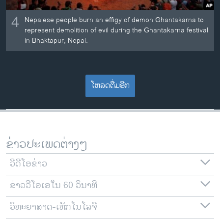
4
Nepalese people burn an effigy of demon Ghantakarna to
represent demolition of evil during the Ghantakarna festival
in Bhaktapur, Nepal.
ໂຫລດຕື່ມອີກ
ຂ່າວປະເພດຕ່າງໆ
ວີດີໂອຂ່າວ
ຂ່າວວີໂອເອໃນ 60 ວິນາທີ
ວິທະຍາສາດ-ເທັກໂນໂລຈີ