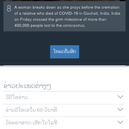
8
A woman breaks down as she prays before the cremation
of a relative who died of COVID-19 in Gauhati, India. India
on Friday crossed the grim milestone of more than
400,000 people lost to the coronavirus.
ໂຫລດຕື່ມອີກ
ຂ່າວປະເພດຕ່າງໆ
ວີດີໂອຂ່າວ
ຂ່າວວີໂອເອໃນ 60 ວິນາທີ
ວິທະຍາສາດ-ເທັກໂນໂລຈີ