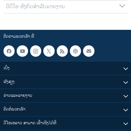
ວີດີໂອ ອັງກິດສຳລັບລາຍງານ
ຕິດຕາມພວກເຮົາ ທີ່
ເບິ່ງ
ຟັງສຽງ
ຂ່າວແລະລາຍງານ
ຕິດຕໍ່ພວກເຮົາ
ວີໂອເອລາວ ສາມາດ ເຂົ້າເຖິງໄດ້ທີ່