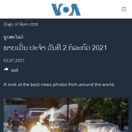
ລິ້ງ
ສຳຫລັບ
ເຂົ້າ
ວັນສຸກ, 07 ສິງຫາ 2026
ຫາ
ໂຮມເພຈ
ຮູບສະໄລດ໌
ຂ້າມ
ລາວ
ພາບເດັ່ນ ປະຈຳ ວັນທີ 2 ກໍລະກົດ 2021
ຂ້າມ
ອາເມຣິກາ
ຂ້າມ
03,07,2021
ໄປ
ການເລືອກຕັ້ງ ປະທານາທີບໍດີ ສະຫະລັດ 2024
ຫາ
ແຊຣ໌
ຂ່າວ​ຈີນ
ຊອກ
ຄົ້ນ
ໂລກ
A look at the best news photos from around the world.
ເອເຊຍ
ອິດສະຫຼະພາບດ້ານການຂ່າວ
ຊີວິດຊາວລາວ
ຊຸມຊົນຊາວລາວ