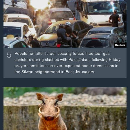
ວິທະຍາສາດ-ເທັກໂນໂລຈີ
ທຸລະກິດ
ພາສາອັງກິດ
ວີດີໂອ
ສຽງ
5
People run after Israeli security forces fired tear gas
ລາຍການກະຈາຍສຽງ
canisters during clashes with Palestinians following Friday
ຕິດຕາມພວກເຮົາ ທີ່
prayers amid tension over expected home demolitions in
ລາຍງານ
the Silwan neighborhood in East Jerusalem.
ພາສາຕ່າງໆ