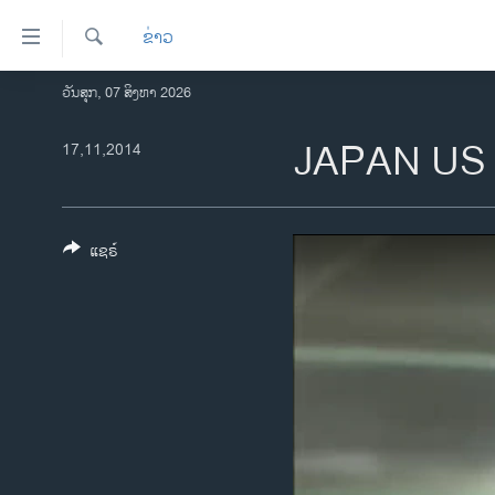
ລິ້ງ
ຂ່າວ
ສຳຫລັບ
ເຂົ້າ
ຄົ້ນຫາ
ວັນສຸກ, 07 ສິງຫາ 2026
ໂຮມເພຈ
ຫາ
ລາວ
JAPAN US
17,11,2014
ຂ້າມ
ຂ້າມ
ອາເມຣິກາ
ຂ້າມ
ການເລືອກຕັ້ງ ປະທານາທີບໍດີ ສະຫະລັດ
ໄປ
2024
ແຊຣ໌
ຫາ
ຂ່າວ​ຈີນ
ຊອກ
ຄົ້ນ
ໂລກ
ເອເຊຍ
ອິດສະຫຼະພາບດ້ານການຂ່າວ
ຊີວິດຊາວລາວ
ຊຸມຊົນຊາວລາວ