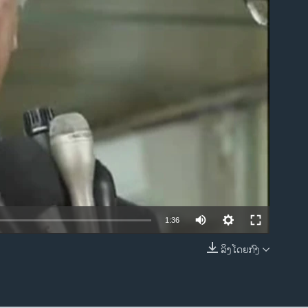
ble
1:36
ລິງໂດຍກົງ
EMBED