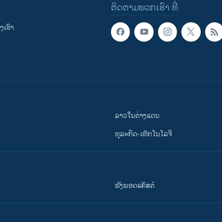
ຕິດຕາມພວກເຮົາ ທີ່
ເຮົາ
ລາວໃນຕ່າງແດນ
ທຸລະກິດ-ເທັກໂນໂລຈີ
ຟັງພອດແຄັສຕ໌