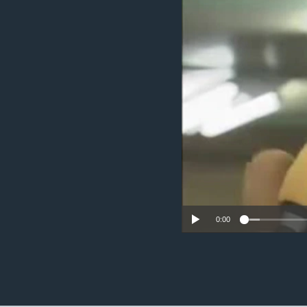
ວິທະຍາສາດ-ເທັກໂນໂລຈີ
ທຸລະກິດ
ພາສາອັງກິດ
ວີດີໂອ
ສຽງ
ລາຍການກະຈາຍສຽງ
ລາຍງານ
0:00