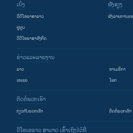
ເບິ່ງ
ຟັງສຽງ
ວີດີໂອພາສາລາວ
ຟັງລາຍການຂອງ
ຢູທູບ
ວີດີໂອພາສາອັງກິດ
ຂ່າວແລະລາຍງານ
ລາວ
ອາເມຣິກາ
ເອເຊຍ
ໂລກ
ຕິດຕໍ່ພວກເຮົາ
ກ່ຽວກັບພວກເຮົາ
ຕິດຕໍ່ພວກເຮົາ
ວີໂອເອລາວ ສາມາດ ເຂົ້າເຖິງໄດ້ທີ່