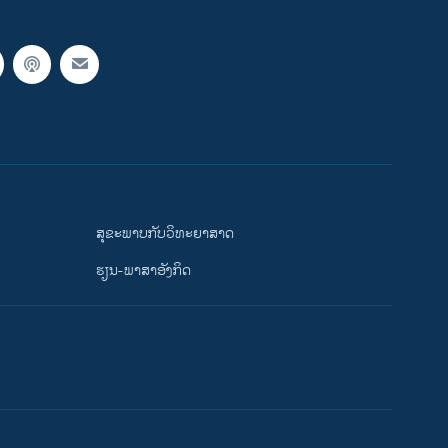
ສຸຂະພາບກັບວິທະຍາສາດ
ຮຽນ-ພາສາອັງກິດ