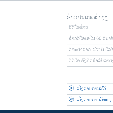
ຂ່າວປະເພດຕ່າງໆ
ວີດີໂອຂ່າວ
ຂ່າວວີໂອເອໃນ 60 ວິນາທ
ວິທະຍາສາດ-ເທັກໂນໂລຈ
ວີດີໂອ ອັງກິດສຳລັບລາ
ເບິ່ງລາຍການທີວີ
ເບິ່ງລາຍການວິທະຍຸ