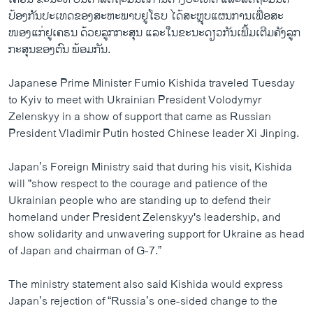
ປ້ອງກັນປະເທດຂອງສະຫະພາບຢູໂຣບ ໄດ້ສະຫຼຸບແຜນການເພື່ອສະ
ໜອງແກ່ຢູເຄຣນ ດ້ວຍລູກກະສຸນ ແລະໃນຂະນະດຽວກັນເພີ້ມເຕີມຄັງລູກ
ກະສຸນຂອງຕົນ ພ້ອມກັນ.
Japanese Prime Minister Fumio Kishida traveled Tuesday
to Kyiv to meet with Ukrainian President Volodymyr
Zelenskyy in a show of support that came as Russian
President Vladimir Putin hosted Chinese leader Xi Jinping.
Japan’s Foreign Ministry said that during his visit, Kishida
will “show respect to the courage and patience of the
Ukrainian people who are standing up to defend their
homeland under President Zelenskyy's leadership, and
show solidarity and unwavering support for Ukraine as head
of Japan and chairman of G-7.”
The ministry statement also said Kishida would express
Japan’s rejection of “Russia’s one-sided change to the