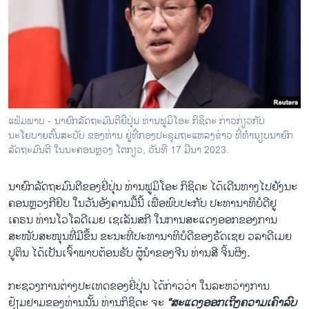
ວິທະຍາສາດ-ເທັກໂນໂລຈີ
ທຸລະກິດ
ພາສາອັງກິດ
ວີດີໂອ
ສຽງ
ແຟ້ມພາບ - ນາຍົກລັດຖະມົນຕີຍີ່ປຸ່ນ ທ່ານຟູມິໂອະ ກິຊິດະ ກ່າວກ່ຽວກັບ
ນະໂຍບາຍຕົ້ນສະບັບ ຂອງທ່ານ ຢູ່ທີ່ກອງປະຊຸມຖະແຫລງຂ່າວ ທີ່ທຳນຽບນາຍົກ
ລາຍການກະຈາຍສຽງ
ຕິດຕາມພວກເຮົາ ທີ່
ລັດຖະມົນຕີ ໃນນະຄອນຫຼວງ ໂຕກຽວ, ວັນທີ 17 ມີນາ 2023.
ລາຍງານ
ນາຍົກລັດຖະມົນຕີຂອງຍີ່ປຸ່ນ ທ່ານຟູມິໂອະ ກິຊິດະ ໄດ້ເດີນທາງໄປຍັງນະ
ຄອນຫຼວງກີຢິບ ໃນວັນອັງຄານມື້ນີ້ ເພື່ອພົບປະກັບ ປະທານາທິບໍດີຢູ
ພາສາຕ່າງໆ
ເຄຣນ ທ່ານໂວໂລດີເມຍ ເຊເລັນສກີ ໃນການສະແດງອອກຂອງການ
ສະໜັບສະໜຸນທີ່ມີຂຶ້ນ ຂະນະທີ່ປະທານາທິບໍດີຂອງຣັດເຊຍ ວລາດີເມຍ
ປູຕິນ ໄດ້ເປັນເຈົ້າພາບຕ້ອນຮັບ ຜູ້ນຳຂອງຈີນ ທ່ານສີ ຈິ້ນຜິງ.
ກະຊວງການຕ່າງປະເທດຂອງຍີ່ປຸ່ນ ໄດ້ກ່າວວ່າ ໃນລະຫວ່າງການ
ຢ້ຽມຢາມຂອງທ່ານນັ້ນ ທ່ານກິຊິດະ ຈະ
“ສະແດງອອກເຖິງຄວາມເຄົາລົບ