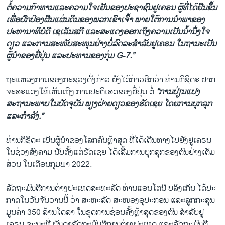
ຕໍ່ຄວາມກ້າຫານແລະຄວາມໃຈເຢັນຂອງປະຊາຊົນຢູເຄຣນ ຜູ້ທີ່ໄດ້ຢືນຂຶ້ນ
ເພື່ອປົກປ້ອງຜືນແຜ່ນດິນຂອງພວກເຂົາເຈົ້າ ພາຍໃຕ້ການນຳພາຂອງ
ປະທານາທິບໍດີ ເຊເລັນສກີ ແລະສະແດງອອກເຖິງຄວາມເປັນນ້ຳນຶ່ງໃຈ
ດຽວ ແລະການສະໜັບສະໜຸນຢ່າງບໍ່ລົດລະສຳລັບຢູເຄຣນ ໃນຖານະເປັນ
ຜູ້ນຳຂອງຢີ່ປຸ່ນ ແລະປະທານຂອງກຸ່ມ G-7.”
ຖະແຫລງການຂອງກະຊວງດັ່ງກ່າວ ຍັງໄດ້ກ່າວອີກວ່າ ທ່ານກິຊິດະ ຢາກ
ຈະສະແດງໃຫ້ເຫັນເຖິງ ການປະຕິເສດຂອງຍີ່ປຸ່ນ ຕໍ່
“ການປ່ຽນແປງ
ສະຖານະພາບໃນປັດຈຸບັນ ພຽງຝ່າຍດຽວຂອງຮັດເຊຍ ໂດຍການບຸກລຸກ
ແລະກຳລັງ.”
ທ່ານກິຊິດະ ເປັນຜູ້ນຳຂອງໂລກຄົນຫຼ້າສຸດ ທີ່ໄດ້ເດີນທາງໄປຍັງຢູເຄຣນ
ໃນຊ່ວງສົງຄາມ ນັບຕັ້ງແຕ່ຮັດເຊຍ ໄດ້ເລີ້ມການບຸກລຸກຂອງຕົນຢ່າງເຕັມ
ສ່ວນ ໃນເດືອນກຸມພາ 2022.
ລັດຖະມົນຕີການຕ່າງປະເທດສະຫະລັດ ທ່ານແອນໂຕນີ ບລິງເກັນ ໄດ້ປະ
ກາດໃນວັນຈັນວານນີ້ ວ່າ ສະຫະລັດ ສະໜອງອຸປະກອນ ແລະລູກກະສຸນ
ມູນຄ່າ 350 ລ້ານໂດລາ ໃນຊຸດການຊ່ອນຄັ້ງຫຼ້າສຸດຂອງຕົນ ສຳລັບຢູ
ເຄຣນ ຂະນະທີ່ ບັນດາລັດຖະມົນຕີການຕ່າງປະເທດ ແລະລັດຖະມົນຕີ