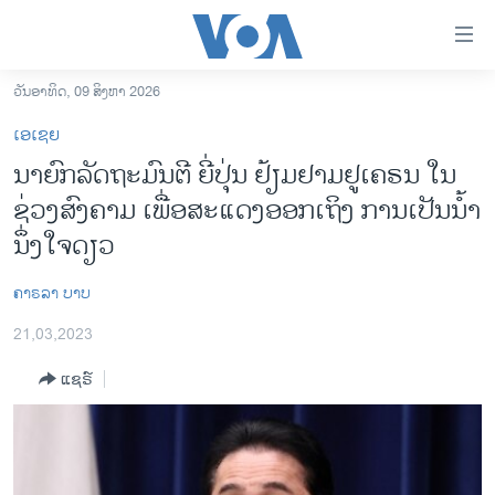
ລິ້ງ
ສຳຫລັບ
ເຂົ້າ
ວັນອາທິດ, 09 ສິງຫາ 2026
ຫາ
ໂຮມເພຈ
ເອເຊຍ
ຂ້າມ
ລາວ
ນາຍົກລັດຖະມົນຕີ ຍີ່ປຸ່ນ ຢ້ຽມ​ຢາມຢູເຄຣນ ໃນ
ຂ້າມ
ອາເມຣິກາ
ຊ່ວງສົງຄາມ ເພື່ອສະແດງອອກເຖິງ ການເປັນນ້ຳ
ຂ້າມ
ໄປ
ການເລືອກຕັ້ງ ປະທານາທີບໍດີ ສະຫະລັດ 2024
ນຶ່ງໃຈດຽວ
ຫາ
ຂ່າວ​ຈີນ
ຊອກ
ຄາຣລາ ບາບ
ຄົ້ນ
ໂລກ
21,03,2023
ເອເຊຍ
ແຊຣ໌
ອິດສະຫຼະພາບດ້ານການຂ່າວ
ຊີວິດຊາວລາວ
ຊຸມຊົນຊາວລາວ