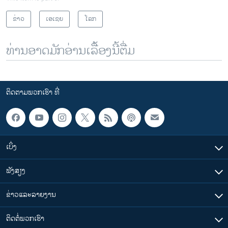
ຂ່າວ
ເອເຊຍ
ໂລກ
ທ່ານອາດມັກອ່ານເລື້ອງນີ້ຕື່ມ
ຕິດຕາມພວກເຮົາ ທີ່
ເບິ່ງ
ຟັງສຽງ
ຂ່າວແລະລາຍງານ
ຕິດຕໍ່ພວກເຮົາ