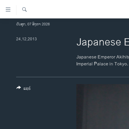
ລິ້ງ
ສຳຫລັບ
ເຂົ້າ
ຄົ້ນຫາ
ວັນສຸກ, 07 ສິງຫາ 2026
ໂຮມເພຈ
ຫາ
ລາວ
Japanese E
24,12,2013
ຂ້າມ
ຂ້າມ
ອາເມຣິກາ
ຂ້າມ
ການເລືອກຕັ້ງ ປະທານາທີບໍດີ ສະຫະລັດ
Japanese Emperor Akihito 
ໄປ
2024
Imperial Palace in Tokyo.
ຫາ
ຂ່າວ​ຈີນ
ຊອກ
ຄົ້ນ
ໂລກ
ແຊຣ໌
ເອເຊຍ
ອິດສະຫຼະພາບດ້ານການຂ່າວ
ຊີວິດຊາວລາວ
ຊຸມຊົນຊາວລາວ