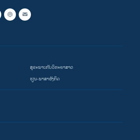
ສຸຂະພາບກັບວິທະຍາສາດ
ຮຽນ-ພາສາອັງກິດ