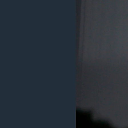
ວິທະຍາສາດ-ເທັກໂນໂລຈີ
ທຸລະກິດ
ພາສາອັງກິດ
ວີດີໂອ
ສຽງ
ລາຍການກະຈາຍສຽງ
ລາຍງານ