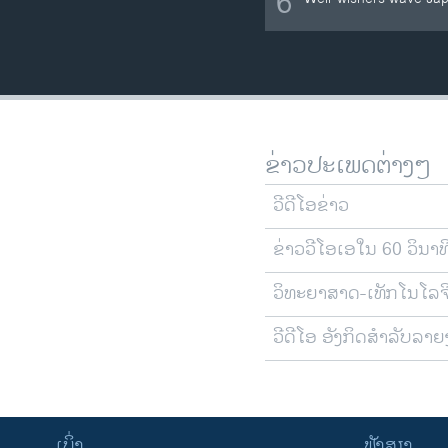
6
ຂ່າວປະເພດຕ່າງໆ
ວີດີໂອຂ່າວ
ຂ່າວວີໂອເອໃນ 60 ວິນາທ
ວິທະຍາສາດ-ເທັກໂນໂລຈ
ວີດີໂອ ອັງກິດສຳລັບລາ
ເບິ່ງ
ຟັງສຽງ