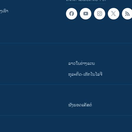
ເຮົາ
ລາວໃນຕ່າງແດນ
ທຸລະກິດ-ເທັກໂນໂລຈີ
ຟັງພອດແຄັສຕ໌