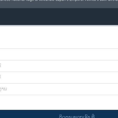
ີ
ີ
ຍງານ
ຕິດຕາມພວກເຮົາ ທີ່