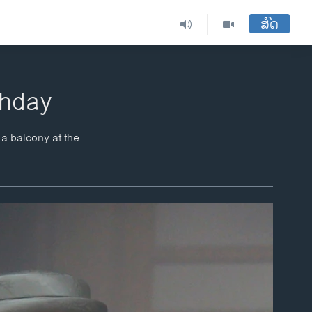
ສົດ
thday
a balcony at the