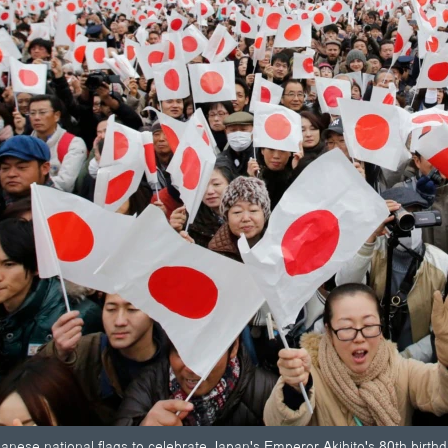
nese national flags to celebrate Japan's Emperor Akihito's 80th birthd