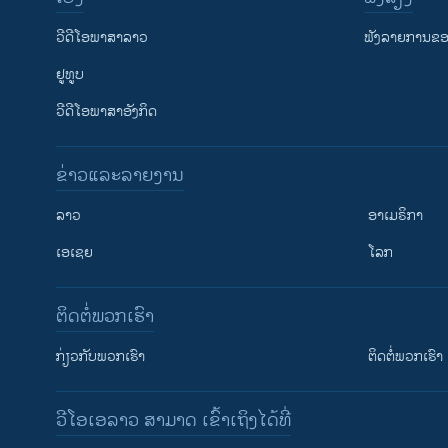
ວີດີໂອພາສາລາວ
ຟັງລາຍການຂອງ
ຢູທູບ
ວີດີໂອພາສາອັງກິດ
ຂ່າວແລະລາຍງານ
ລາວ
ອາເມຣິກາ
ເອເຊຍ
ໂລກ
ຕິດຕໍ່ພວກເຮົາ
ກ່ຽວກັບພວກເຮົາ
ຕິດຕໍ່ພວກເຮົາ
ວີໂອເອລາວ ສາມາດ ເຂົ້າເຖິງໄດ້ທີ່