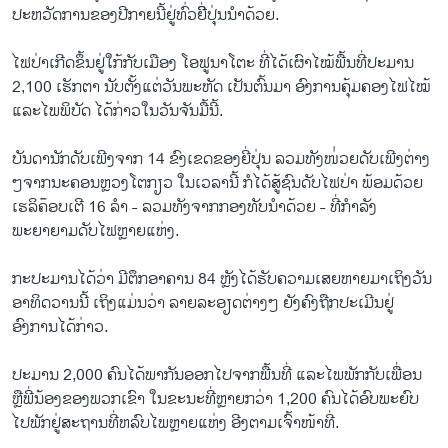
ປະຫວັດການຂອງປີກາຍນີ້ຢູ່ທົ່ວຍີີ່ປຸ່ນນຳດ້ວຍ.
ໄຟປ່າເກີດຂຶ້ນຢູ່ໃກ້ກັບເມືອງ ໂອຟູນາໂຕະ ທີ່ໄດ້ເຜົາໄໝ້ພື້ນທີ່ປະມານ
2,100 ເຮັກຕາ ນັບຕັ້ງແຕ່ວັນພະຫັດ ເປັນຕົ້ນມາ ອົງການຄຸ້ມຄອງໄຟໄໝ້
ແລະໄພພິບັດ ໄດ້ກ່າວໃນວັນຈັນມື້ນີ້.
ບັນດານັກດັບເພີງຈາກ 14 ຂົງເຂດຂອງຍີ່ປຸ່ນ ລວມທັງໜ່່ວຍດັບເພີງຕ່າງ
ໆຈາກນະຄອນຫຼວງໂຕກຽວ ໃນເວລານີ້ ກໍໄດ້ສູ້ຊົນດັບໄຟປ່າ ພ້ອມດ້ວຍ
ເຮລິຄ໊ອບເຕີ 16 ລຳ - ລວມທັງຈາກກອງທັບນຳດ້ວຍ - ທີ່ກຳລັງ
ພະຍາຍາມດັບໄຟຫຼາຍແຫ່ງ.
ກະປະມານໄດ້ວ່າ ມີຕຶກອາຄານ 84 ຫຼັງໄດ້ຮັບຄວາມເສຍຫາຍມາເຖິງວັນ
ອາທິດວານນີ້ ເຖິງແມ່ນວ່າ ລາຍລະອຽດຕ່າງໆ ຍັງຄົງຖືກປະເມີນຢູ່
ອົງການໄດ້ກ່າວ.
ປະມານ 2,000 ຄົນໄດ້ພາກັນອອກໄປຈາກພື້ນທີ່ ແລະໄພພັກກັບເພື່ອນ
ຫຼືພີ່ນ້ອງຂອງພວກເຂົາ ໃນຂະນະທີ່ຫຼາຍກວ່າ 1,200 ຄົນໄດ້ອົບພະຍົບ
ໄປພັກຢູ່ສະຖານທີ່ຫລົບໄພຫຼາຍແຫ່ງ ອີງຕາມເຈົ້າໜ້າທີ່.