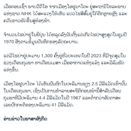
ເມື່ອຕອນເຊົ້າ ພາບວີດີໂອ ຈາກເມືອງໂອຟູນາໂຕະ ຢູ່ສະຖານີໂທລະພາບ
ແຫ່ງຊາດ NHK ໄດ້ສະແດງໃຫ້ເຫັນ ແປວໄຟສີສົ້ມຢູ່ໃກ້ຕຶກຫຼາຍຫຼັງ ແລະ
ຄວັນຂາວພັດຂຶ້ນສູ່ທ້ອງຟ້າ.
ຈຳນວນໄຟປ່າຢູ່ໃນຍີ່ປຸ່ນ ໄດ້ຫລຸດລົງນັບຕັ້ງແຕ່ເກີດໄຟປ່າສູງສຸດໃນຊຸມປີ
1970 ອີງຕາມຂໍ້ມູນບັນທຶກຂອງລັດຖະບານ.
ແຕ່ມີໄຟປ່າຢູ່ປະມານ 1,300 ຄັ້ງຢູ່ທົ່ວປະເທດໃນປີ 2023 ທີ່ມີຈຸດສຸມໃນ
ຊ່ວງເດືອນກຸມພາ ຫາເດືອນເມສາ ເມື່ອອາກາດແຫ້ງແລ້ງ ແລະມີລົມພັດ
ແຫ່ງຂຶ້ນ.
ເມືອງໂອຟູນາໂຕະ ໄດ້ເຫັນຝົນຕົກໃນປະລິມານພຽງ 2.5 ມີລີແມັດເທົ່ານັ້ນ
ໃນເດືອນກຸມພາ, ເຊິ່ງເປັນການທຳລາຍສະຖິຕິກ່ອນໜ້ານີ້ສຳລັບເດືອນ
ກຸມພາທີ່ມີປະລິມານ 4.4 ມີລີແມັດໃນປີ 1967 ແລະຕ່ຳກວ່າອັດຕາສະ
ເລຍປົກກະຕິຂອງປະລິມານ 41 ມີລີແມັດ.
ອ່ານຂ່າວໃນພາສາອັງກິດ