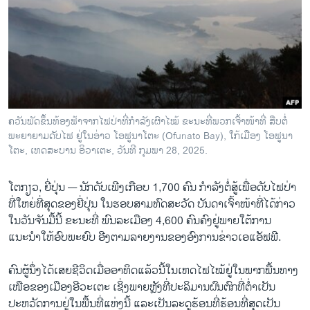
ວິທະຍາສາດ-ເທັກໂນໂລຈີ
ທຸລະກິດ
ພາສາອັງກິດ
ວີດີໂອ
ສຽງ
ຄວັນພັດຂຶ້ນທ້ອງຟ້າຈາກໄຟປ່າທີ່ກຳລັງເຜົາໄໝ້ ຂະນະທີ່ພວກເຈົ້າໜ້າທີ່ ສືບຕໍ່
ພະຍາຍາມດັບໄຟ ຢູ່ໃນອ່າວ ໂອຟູນາໂຕະ (Ofunato Bay), ໃກ້ເມືອງ ໂອຟູນາ
ລາຍການກະຈາຍສຽງ
ຕິດຕາມພວກເຮົາ ທີ່
ໂຕະ, ເທດສະບານ ອິວາເຕະ, ວັນທີ ກຸມພາ 28, 2025.
ລາຍງານ
ໂຕກຽວ, ຍີ່ປຸ່ນ —
ນັກດັບເພີງເກືອບ 1,700 ຄົນ ກຳລັງຕໍ່ສູ້ເພື່ອດັບໄຟປ່າ
ທີ່ໃຫຍ່ທີ່ສຸດຂອງຍີ່ປຸ່ນ ໃນຮອບສາມທົດສະວັດ ບັນດາເຈົ້າໜ້າທີ່ໄດ້ກ່າວ
ພາສາຕ່າງໆ
ໃນວັນຈັນມື້ນີ້ ຂະນະທີ່ ພົນລະເມືອງ 4,600 ຄົນຄົງຢູ່ພາຍໃຕ້ການ
ແນະນຳໃຫ້ອົບພະຍົບ ອີງຕາມລາຍງານຂອງອົງການຂ່າວເອແອັຟພີ.
ຄົນຜູ້ນຶ່ງໄດ້ເສຍຊີວິດເມື່ອອາທິດແລ້ວນີ້ໃນເຫດໄຟໄໝ້ຢູ່ໃນພາກພື້ນທາງ
ເໜືອຂອງເມືອງອີວະເຕະ ເຊິ່ງພາຍຫຼັງທີ່ປະລິມານຝົນຕົກທີ່ຕ່ຳເປັນ
ປະຫວັດການຢູ່ໃນພື້ນທີ່ແຫ່ງນີ້ ແລະເປັນລະດູຮ້ອນທີ່ຮ້ອນທີ່ສຸດເປັນ