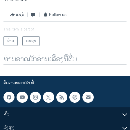
ແຊຣ໌
Follow us
This item is part of
ຂ່າວ
ເອເຊຍ
ທ່ານອາດມັກອ່ານເລື້ອງນີ້ຕື່ມ
ຕິດຕາມພວກເຮົາ ທີ່
ເບິ່ງ
ຟັງສຽງ