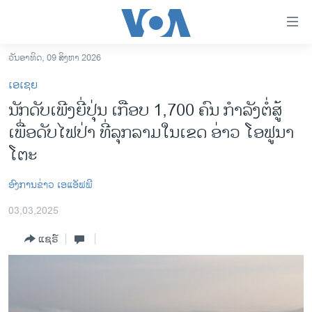
ລິ້ງ
ສຳຫລັບ
ເຂົ້າ
ວັນອາທິດ, 09 ສິງຫາ 2026
ຫາ
ໂຮມເພຈ
ເອເຊຍ
ຂ້າມ
ລາວ
ນັກດັບເພີງຍີ່ປຸ່ນ ເກືອບ 1,700 ຄົນ ກຳລັງຕໍ່ສູ້
ຂ້າມ
ອາເມຣິກາ
ເພື່ອດັບໄຟປ່າ ທີ່ລຸກລາມໃນເຂດ ອ່າວ ໂອຟູນາ
ຂ້າມ
ໄປ
ການເລືອກຕັ້ງ ປະທານາທີບໍດີ ສະຫະລັດ 2024
ໂຕະ
ຫາ
ຂ່າວ​ຈີນ
ຊອກ
ອົງການຂ່າວ ເອແອັຟພີ
ຄົ້ນ
ໂລກ
03,03,2025
ເອເຊຍ
ແຊຣ໌
ອິດສະຫຼະພາບດ້ານການຂ່າວ
ຊີວິດຊາວລາວ
ຊຸມຊົນຊາວລາວ