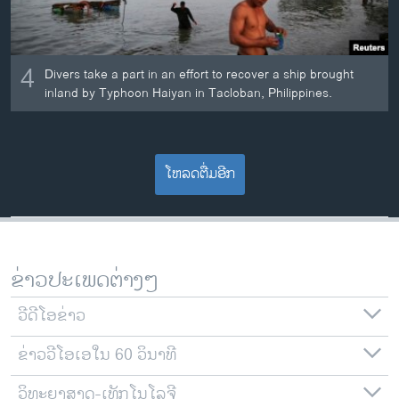
4
Divers take a part in an effort to recover a ship brought
inland by Typhoon Haiyan in Tacloban, Philippines.
ໂຫລດຕື່ມອີກ
ຂ່າວປະເພດຕ່າງໆ
ວີດີໂອຂ່າວ
ຂ່າວວີໂອເອໃນ 60 ວິນາທີ
ວິທະຍາສາດ-ເທັກໂນໂລຈີ