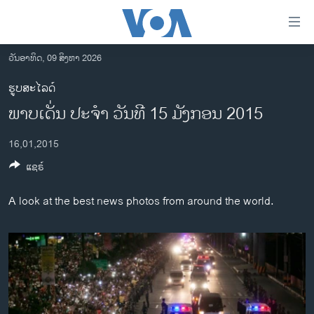
ລິ້ງ
ສຳຫລັບ
ເຂົ້າ
ວັນອາທິດ, 09 ສິງຫາ 2026
ຫາ
ໂຮມເພຈ
ຮູບສະໄລດ໌
ຂ້າມ
ລາວ
ພາບ​ເດັ່ນ ປະ​ຈຳ ວັນ​ທີ 15 ມັງ​ກອນ 2015
ຂ້າມ
ອາເມຣິກາ
ຂ້າມ
16,01,2015
ໄປ
ການເລືອກຕັ້ງ ປະທານາທີບໍດີ ສະຫະລັດ 2024
ຫາ
ແຊຣ໌
ຂ່າວ​ຈີນ
ຊອກ
ຄົ້ນ
ໂລກ
A look at the best news photos from around the world.
ເອເຊຍ
ອິດສະຫຼະພາບດ້ານການຂ່າວ
ຊີວິດຊາວລາວ
ຊຸມຊົນຊາວລາວ