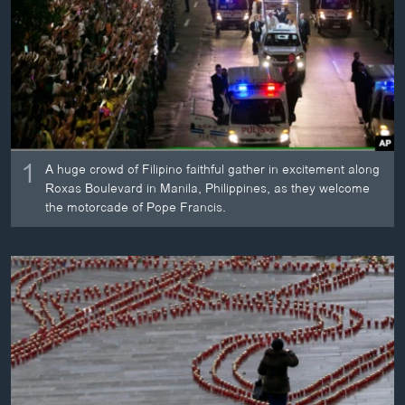
ວິທະຍາສາດ-ເທັກໂນໂລຈີ
ທຸລະກິດ
ພາສາອັງກິດ
ວີດີໂອ
ສຽງ
1
A huge crowd of Filipino faithful gather in excitement along
ລາຍການກະຈາຍສຽງ
Roxas Boulevard in Manila, Philippines, as they welcome
ຕິດຕາມພວກເຮົາ ທີ່
the motorcade of Pope Francis.
ລາຍງານ
ພາສາຕ່າງໆ