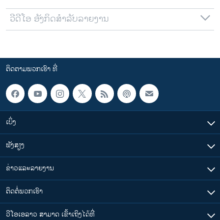
ວີດີໂອ ອັງກິດສຳລັບລາຍງານ
ຕິດຕາມພວກເຮົາ ທີ່
ເບິ່ງ
ຟັງສຽງ
ຂ່າວແລະລາຍງານ
ຕິດຕໍ່ພວກເຮົາ
ວີໂອເອລາວ ສາມາດ ເຂົ້າເຖິງໄດ້ທີ່