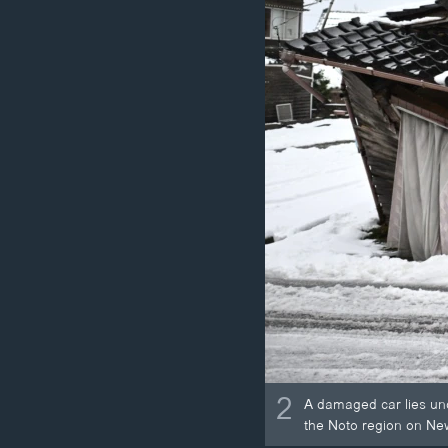
2
A damaged car lies und
the Noto region on Ne