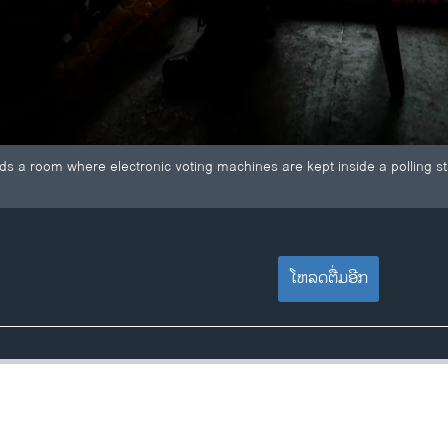
ds a room where electronic voting machines are kept inside a polling sta
ໂຫລດຕື່ມອີກ