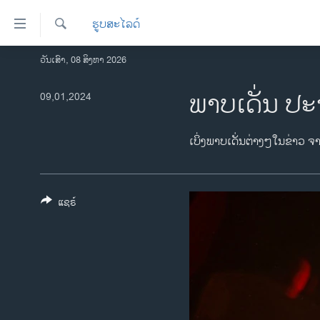
ລິ້ງ
ຮູບສະໄລດ໌
ສຳຫລັບ
ເຂົ້າ
ຄົ້ນຫາ
ວັນເສົາ, 08 ສິງຫາ 2026
ໂຮມເພຈ
ຫາ
ລາວ
ພາບເດັ່ນ ປະ
09,01,2024
ຂ້າມ
ຂ້າມ
ອາເມຣິກາ
ຂ້າມ
ການເລືອກຕັ້ງ ປະທານາທີບໍດີ ສະຫະລັດ
ເບິ່ງພາບເດັ່ນຕ່າງໆໃນຂ່າວ ຈ
ໄປ
2024
ຫາ
ຂ່າວ​ຈີນ
ຊອກ
ຄົ້ນ
ແຊຣ໌
ໂລກ
ເອເຊຍ
ອິດສະຫຼະພາບດ້ານການຂ່າວ
ຊີວິດຊາວລາວ
ຊຸມຊົນຊາວລາວ