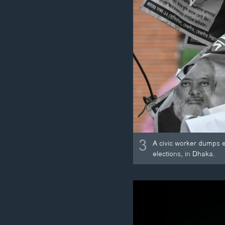
3
A civic worker dumps e
elections, in Dhaka.