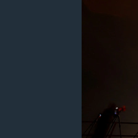
ວິທະຍາສາດ-ເທັກໂນໂລຈີ
ທຸລະກິດ
ພາສາອັງກິດ
ວີດີໂອ
ສຽງ
ລາຍການກະຈາຍສຽງ
ລາຍງານ