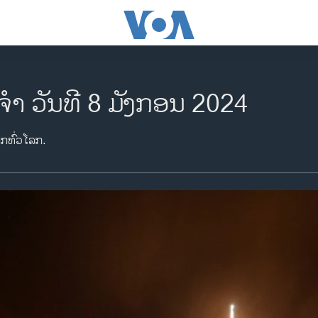
ຈຳ ວັນທີ 8 ມັງກອນ 2024
າກທົ່ວໂລກ.