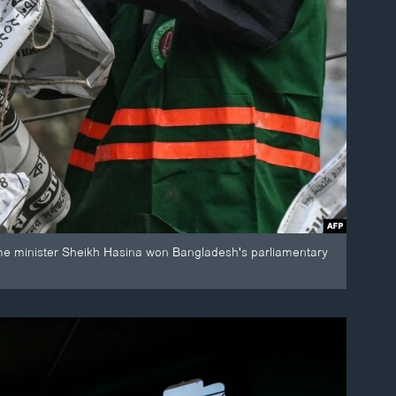
ime minister Sheikh Hasina won Bangladesh's parliamentary