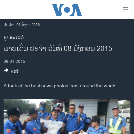
ລິ້ງ
ສຳຫລັບ
ເຂົ້າ
ວັນເສົາ, 08 ສິງຫາ 2026
ຫາ
ໂຮມເພຈ
ຮູບສະໄລດ໌
ຂ້າມ
ລາວ
ພ​າບ​ເດັ່ນ ປະ​ຈຳ ວັນ​ທີ 08 ມັງ​ກອນ 2015
ຂ້າມ
ອາເມຣິກາ
ຂ້າມ
09,01,2015
ໄປ
ການເລືອກຕັ້ງ ປະທານາທີບໍດີ ສະຫະລັດ 2024
ຫາ
ແຊຣ໌
ຂ່າວ​ຈີນ
ຊອກ
ຄົ້ນ
ໂລກ
A look at the best news photos from around the world.
ເອເຊຍ
ອິດສະຫຼະພາບດ້ານການຂ່າວ
ຊີວິດຊາວລາວ
ຊຸມຊົນຊາວລາວ