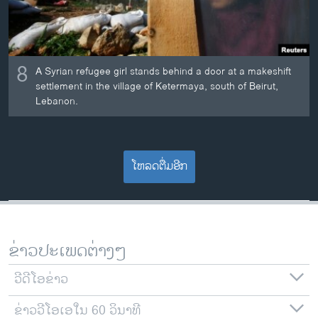
8
A Syrian refugee girl stands behind a door at a makeshift
settlement in the village of Ketermaya, south of Beirut,
Lebanon.
ໂຫລດຕື່ມອີກ
ຂ່າວປະເພດຕ່າງໆ
ວີດີໂອຂ່າວ
ຂ່າວວີໂອເອໃນ 60 ວິນາທີ