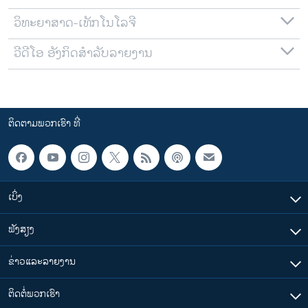
ວິທະຍາສາດ-ເທັກໂນໂລຈີ
ວີດີໂອ ອັງກິດສຳລັບລາຍງານ
ຕິດຕາມພວກເຮົາ ທີ່
ເບິ່ງ
ຟັງສຽງ
ຂ່າວແລະລາຍງານ
ຕິດຕໍ່ພວກເຮົາ