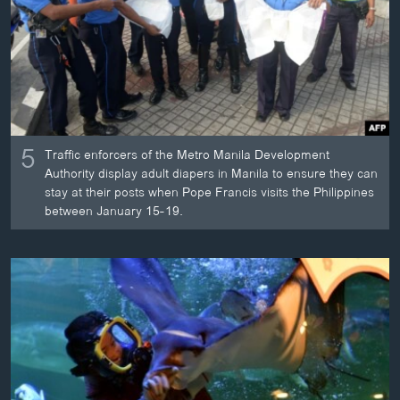
ວິທະຍາສາດ-ເທັກໂນໂລຈີ
ທຸລະກິດ
ພາສາອັງກິດ
ວີດີໂອ
ສຽງ
5
Traffic enforcers of the Metro Manila Development
Authority display adult diapers in Manila to ensure they can
ລາຍການກະຈາຍສຽງ
ຕິດຕາມພວກເຮົາ ທີ່
stay at their posts when Pope Francis visits the Philippines
between January 15-19.
ລາຍງານ
ພາສາຕ່າງໆ