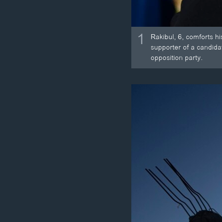
1
Rakibul, 6, comforts h
supporter of a candida
opposition party.