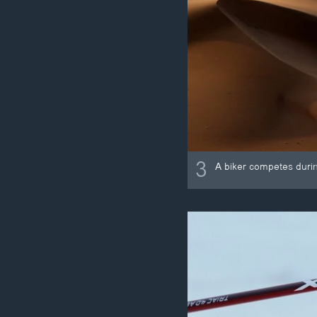
3
A biker competes duri