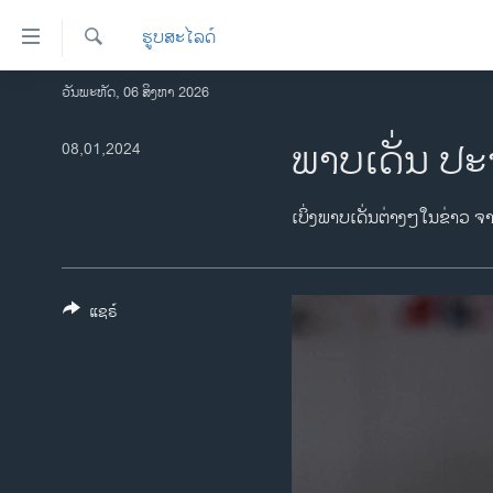
ລິ້ງ
ຮູບສະໄລດ໌
ສຳຫລັບ
ເຂົ້າ
ຄົ້ນຫາ
ວັນພະຫັດ, 06 ສິງຫາ 2026
ໂຮມເພຈ
ຫາ
ລາວ
ພາບເດັ່ນ ປະ
08,01,2024
ຂ້າມ
ຂ້າມ
ອາເມຣິກາ
ຂ້າມ
ການເລືອກຕັ້ງ ປະທານາທີບໍດີ ສະຫະລັດ
ເບິ່ງພາບເດັ່ນຕ່າງໆໃນຂ່າວ ຈ
ໄປ
2024
ຫາ
ຂ່າວ​ຈີນ
ຊອກ
ຄົ້ນ
ແຊຣ໌
ໂລກ
ເອເຊຍ
ອິດສະຫຼະພາບດ້ານການຂ່າວ
ຊີວິດຊາວລາວ
ຊຸມຊົນຊາວລາວ