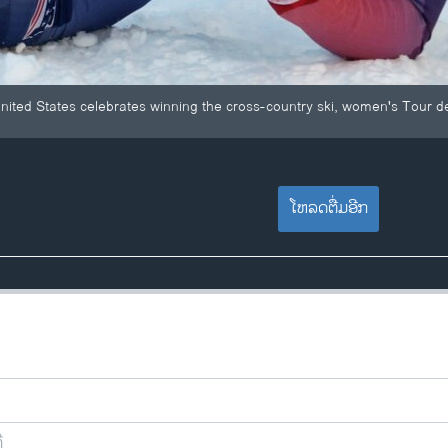
nited States celebrates winning the cross-country ski, women's Tour de 
ໂຫລດຕື່ມອີກ
ີ