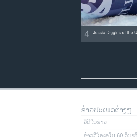
4
Jessie Diggins of the U
ຂ່າວປະເພດຕ່າງໆ
ວີດີໂອຂ່າວ
ຂ່າວວີໂອເອໃນ 60 ວິນາທ