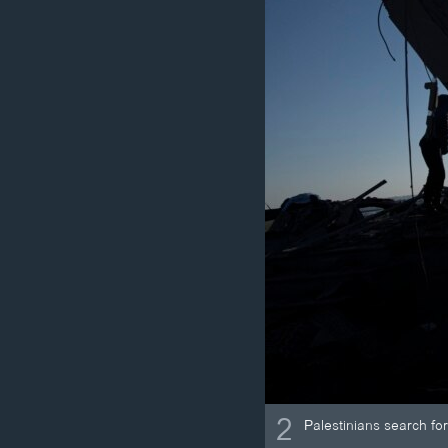
2
Palestinians search for