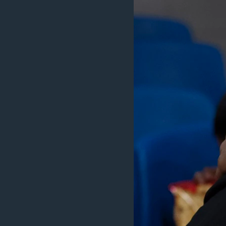
ວິທະຍາສາດ-ເທັກໂນໂລຈີ
ທຸລະກິດ
ພາສາອັງກິດ
ວີດີໂອ
ສຽງ
ລາຍການກະຈາຍສຽງ
ລາຍງານ