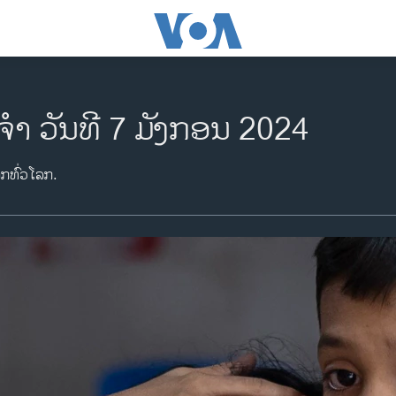
ຈຳ ວັນທີ 7 ມັງກອນ 2024
າກທົ່ວໂລກ.