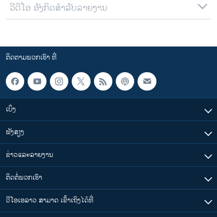
ວີດີໂອ ອັງກິດສຳລັບລາຍງານ
ຕິດຕາມພວກເຮົາ ທີ່
ເບິ່ງ
ຟັງສຽງ
ຂ່າວແລະລາຍງານ
ຕິດຕໍ່ພວກເຮົາ
ວີໂອເອລາວ ສາມາດ ເຂົ້າເຖິງໄດ້ທີ່