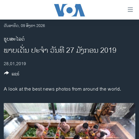
ລິ້ງ
ສຳຫລັບ
ເຂົ້າ
ວັນອາທິດ, 09 ສິງຫາ 2026
ຫາ
ໂຮມເພຈ
ຮູບສະໄລດ໌
ຂ້າມ
ລາວ
ພາບເດັ່ນ ປະຈຳ ວັນທີ 27 ມັງກອນ 2019
ຂ້າມ
ອາເມຣິກາ
ຂ້າມ
28,01,2019
ໄປ
ການເລືອກຕັ້ງ ປະທານາທີບໍດີ ສະຫະລັດ 2024
ຫາ
ແຊຣ໌
ຂ່າວ​ຈີນ
ຊອກ
ຄົ້ນ
ໂລກ
A look at the best news photos from around the world.
ເອເຊຍ
ອິດສະຫຼະພາບດ້ານການຂ່າວ
ຊີວິດຊາວລາວ
ຊຸມຊົນຊາວລາວ