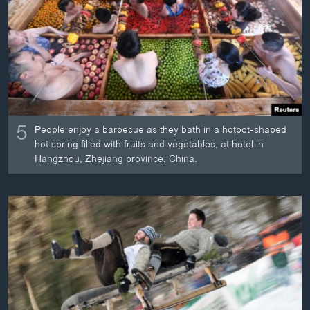
ວິທະຍາສາດ-ເທັກໂນໂລຈີ
ທຸລະກິດ
ພາສາອັງກິດ
ວີດີໂອ
ສຽງ
5
People enjoy a barbecue as they bath in a hotpot-shaped
ລາຍການກະຈາຍສຽງ
hot spring filled with fruits and vegetables, at hotel in
ຕິດຕາມພວກເຮົາ ທີ່
Hangzhou, Zhejiang province, China.
ລາຍງານ
ພາສາຕ່າງໆ