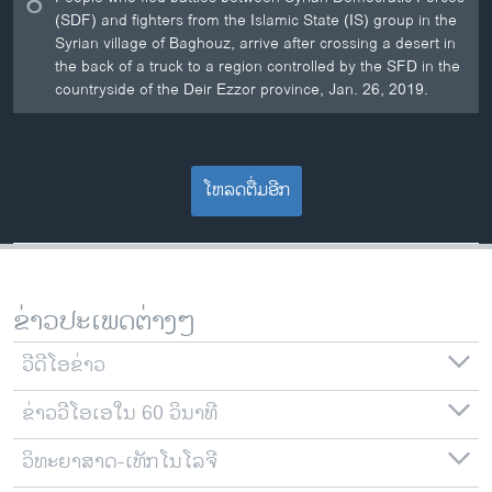
8
(SDF) and fighters from the Islamic State (IS) group in the
Syrian village of Baghouz, arrive after crossing a desert in
the back of a truck to a region controlled by the SFD in the
countryside of the Deir Ezzor province, Jan. 26, 2019.
ໂຫລດຕື່ມອີກ
ຂ່າວປະເພດຕ່າງໆ
ວີດີໂອຂ່າວ
ຂ່າວວີໂອເອໃນ 60 ວິນາທີ
ວິທະຍາສາດ-ເທັກໂນໂລຈີ