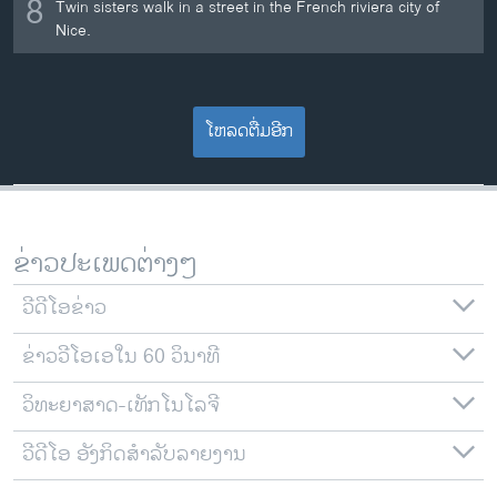
8
Twin sisters walk in a street in the French riviera city of
Nice.
ໂຫລດຕື່ມອີກ
ຂ່າວປະເພດຕ່າງໆ
ວີດີໂອຂ່າວ
ຂ່າວວີໂອເອໃນ 60 ວິນາທີ
ວິທະຍາສາດ-ເທັກໂນໂລຈີ
ວີດີໂອ ອັງກິດສຳລັບລາຍງານ