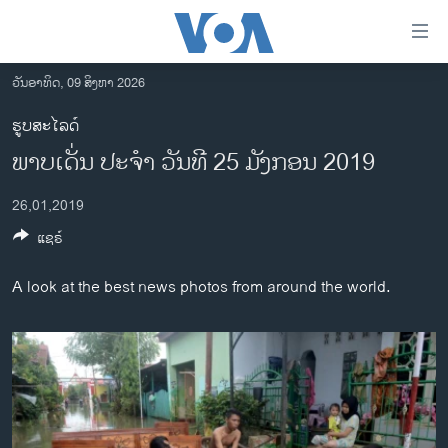
ລິ້ງ
ສຳຫລັບ
ເຂົ້າ
ວັນອາທິດ, 09 ສິງຫາ 2026
ຫາ
ໂຮມເພຈ
ຮູບສະໄລດ໌
ຂ້າມ
ລາວ
ພາບເດັ່ນ ປະຈຳ ວັນທີ 25 ມັງກອນ 2019
ຂ້າມ
ອາເມຣິກາ
ຂ້າມ
26,01,2019
ໄປ
ການເລືອກຕັ້ງ ປະທານາທີບໍດີ ສະຫະລັດ 2024
ຫາ
ແຊຣ໌
ຂ່າວ​ຈີນ
ຊອກ
ຄົ້ນ
ໂລກ
A look at the best news photos from around the world.
ເອເຊຍ
ອິດສະຫຼະພາບດ້ານການຂ່າວ
ຊີວິດຊາວລາວ
ຊຸມຊົນຊາວລາວ