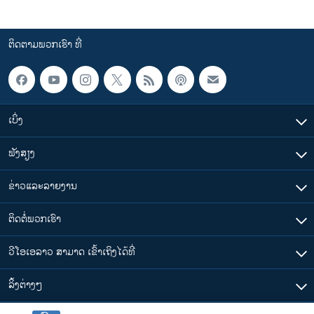
ຕິດຕາມພວກເຮົາ ທີ່
ເບິ່ງ
ຟັງສຽງ
ຂ່າວແລະລາຍງານ
ຕິດຕໍ່ພວກເຮົາ
ວີໂອເອລາວ ສາມາດ ເຂົ້າເຖິງໄດ້ທີ່
​ລິ້ງ​ຕ່າງໆ