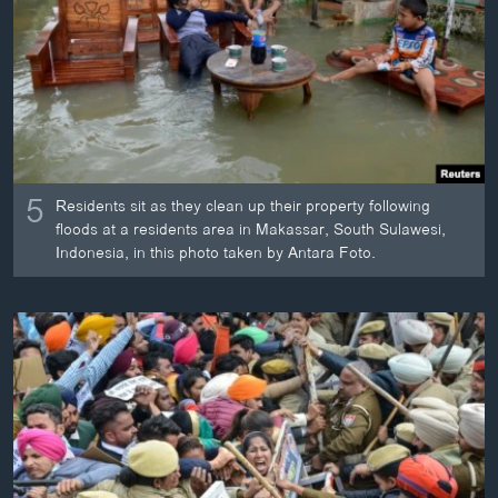
ວິທະຍາສາດ-ເທັກໂນໂລຈີ
ທຸລະກິດ
ພາສາອັງກິດ
ວີດີໂອ
ສຽງ
5
Residents sit as they clean up their property following
ລາຍການກະຈາຍສຽງ
floods at a residents area in Makassar, South Sulawesi,
ຕິດຕາມພວກເຮົາ ທີ່
Indonesia, in this photo taken by Antara Foto.
ລາຍງານ
ພາສາຕ່າງໆ