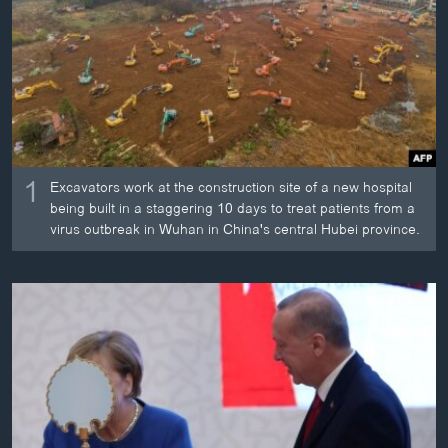
ວິທະຍາສາດ-ເທັກໂນໂລຈີ
ທຸລະກິດ
ພາສາອັງກິດ
ວີດີໂອ
ສຽງ
1
Excavators work at the construction site of a new hospital
ລາຍການກະຈາຍສຽງ
being built in a staggering 10 days to treat patients from a
ຕິດຕາມພວກເຮົາ ທີ່
virus outbreak in Wuhan in China's central Hubei province.
ລາຍງານ
ພາສາຕ່າງໆ