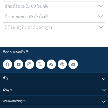
ຂ່າວວີໂອເອໃນ 60 ວິນາທີ
ວິທະຍາສາດ-ເທັກໂນໂລຈີ
ວີດີໂອ ອັງກິດສຳລັບລາຍງານ
ຕິດຕາມພວກເຮົາ ທີ່
ເບິ່ງ
ຟັງສຽງ
ຂ່າວແລະລາຍງານ