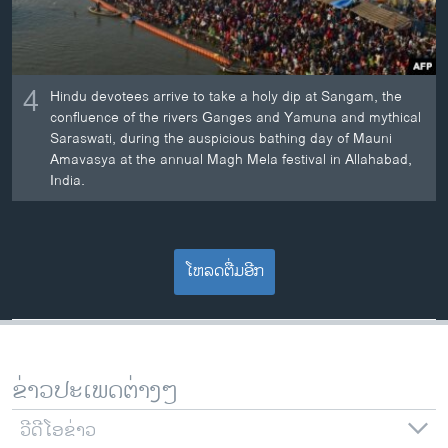
4
Hindu devotees arrive to take a holy dip at Sangam, the
confluence of the rivers Ganges and Yamuna and mythical
Saraswati, during the auspicious bathing day of Mauni
Amavasya at the annual Magh Mela festival in Allahabad,
India.
ໂຫລດຕື່ມອີກ
ຂ່າວປະເພດຕ່າງໆ
ວີດີໂອຂ່າວ