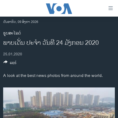
ລິ້ງ
ສຳຫລັບ
ເຂົ້າ
ວັນອາທິດ, 09 ສິງຫາ 2026
ຫາ
ໂຮມເພຈ
ຮູບສະໄລດ໌
ຂ້າມ
ລາວ
ພາບ​ເດັ່ນ ປະ​ຈຳ ວັນ​ທີ 24 ມັງ​ກອນ 2020
ຂ້າມ
ອາເມຣິກາ
ຂ້າມ
25,01,2020
ໄປ
ການເລືອກຕັ້ງ ປະທານາທີບໍດີ ສະຫະລັດ 2024
ຫາ
ແຊຣ໌
ຂ່າວ​ຈີນ
ຊອກ
ຄົ້ນ
ໂລກ
A look at the best news photos from around the world.
ເອເຊຍ
ອິດສະຫຼະພາບດ້ານການຂ່າວ
ຊີວິດຊາວລາວ
ຊຸມຊົນຊາວລາວ