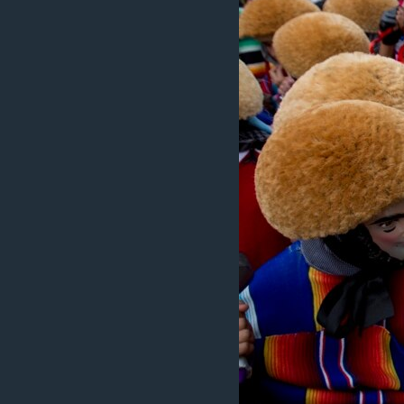
ວິທະຍາສາດ-ເທັກໂນໂລຈີ
ທຸລະກິດ
ພາສາອັງກິດ
ວີດີໂອ
ສຽງ
ລາຍການກະຈາຍສຽງ
ລາຍງານ