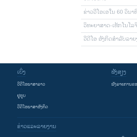
ຂ່າວວີໂອເອໃນ 60 ວິນາທ
ວິທະຍາສາດ-ເທັກໂນໂລຈ
ວີດີໂອ ອັງກິດສຳລັບລາ
ເບິ່ງ
ຟັງສຽງ
ວີດີໂອພາສາລາວ
ຟັງລາຍການຂອງ
ຢູທູບ
ວີດີໂອພາສາອັງກິດ
ຂ່າວແລະລາຍງານ