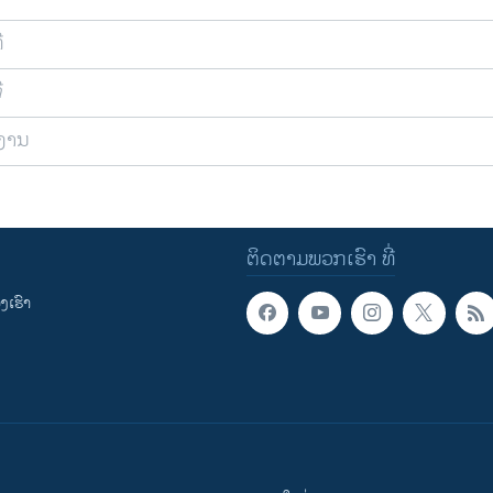
ີ
ີ
ຍງານ
ຕິດຕາມພວກເຮົາ ທີ່
ເຮົາ