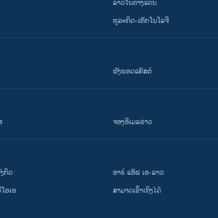
ລາວໃນຕ່າງແດນ
ທຸລະກິດ-ເທັກໂນໂລຈີ
ຟັງພອດແຄັສຕ໌
ສ
ຈອງອີເມລຂ່າວ
ັງ​ກິດ
ອາຣ໌ ແອັຟ ເອ-ລາວ
ວີ​ໂອ​ເອ
ສາມາດເຂົ້າເຖິງໄດ້