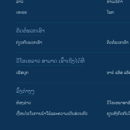
ລາວ
ອາເມຣິກາ
ເອເຊຍ
ໂລກ
ຕິດຕໍ່ພວກເຮົາ
ກ່ຽວກັບພວກເຮົາ
ຕິດຕໍ່ພວກເຮົາ
ວີໂອເອລາວ ສາມາດ ເຂົ້າເຖິງໄດ້ທີ່
ເຟັສບຸກ
ອາຣ໌ ແອັສ ແອັ
​ລິ້ງ​ຕ່າງໆ
ຕິດຕາມພວກເຮົາ ທີ່
​ຫ້ອງ​ຂ່າວ
ວີ​ໂອ​ເອ​ພາ​ສາ​ອ
​ເງື່ອນ​ໄຂ​ໃນ​ການ​ນຳ​ໃຊ້​ແລະຄວາມ​ເປັນ​ສ່​ວນ​ຕົວ
​ຮຽນ​ອັງ​ກິດ​ກັບ​
ພາສາຕ່າງໆ