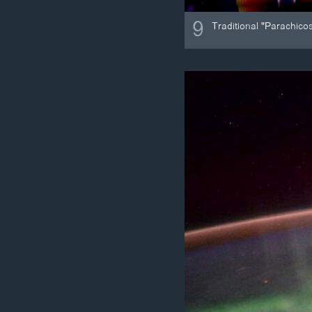
9
Traditional "Parachico