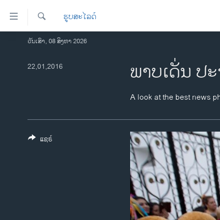
ລິ້ງ
ຮູບສະໄລດ໌
ສຳຫລັບ
ເຂົ້າ
ຄົ້ນຫາ
ວັນເສົາ, 08 ສິງຫາ 2026
ໂຮມເພຈ
ຫາ
ລາວ
ພາບເດັ່ນ ປະ
22,01,2016
ຂ້າມ
ຂ້າມ
ອາເມຣິກາ
ຂ້າມ
ການເລືອກຕັ້ງ ປະທານາທີບໍດີ ສະຫະລັດ
A look at the best news p
ໄປ
2024
ຫາ
ຂ່າວ​ຈີນ
ຊອກ
ຄົ້ນ
ແຊຣ໌
ໂລກ
ເອເຊຍ
ອິດສະຫຼະພາບດ້ານການຂ່າວ
ຊີວິດຊາວລາວ
ຊຸມຊົນຊາວລາວ