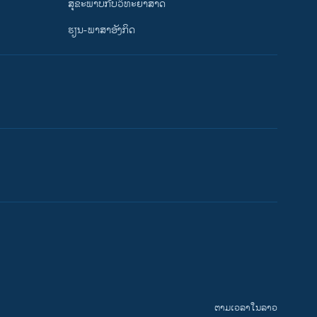
ສຸຂະພາບກັບວິທະຍາສາດ
ຮຽນ-ພາສາອັງກິດ
ຕາມເວລາໃນລາວ