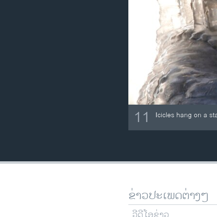
11
Icicles hang on a st
ຂ່າວປະເພດຕ່າງໆ
ວີດີໂອຂ່າວ