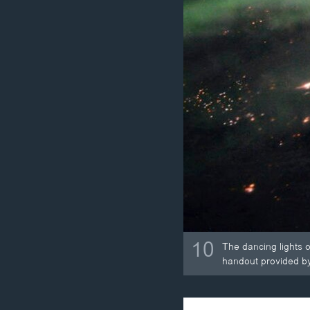
10
The dancing lights o
handout provided b