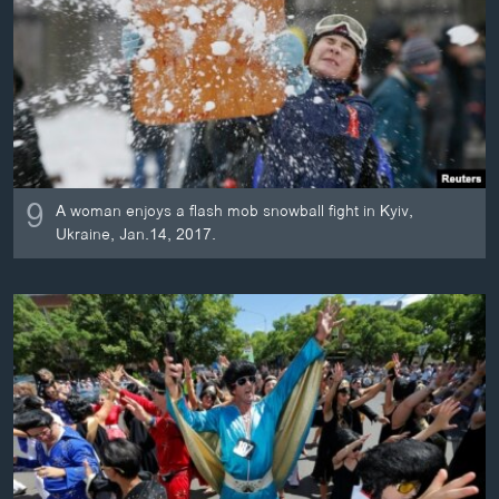
ວິທະຍາສາດ-ເທັກໂນໂລຈີ
ທຸລະກິດ
ພາສາອັງກິດ
ວີດີໂອ
ສຽງ
9
A woman enjoys a flash mob snowball fight in Kyiv,
ລາຍການກະຈາຍສຽງ
Ukraine, Jan.14, 2017.
ຕິດຕາມພວກເຮົາ ທີ່
ລາຍງານ
ພາສາຕ່າງໆ