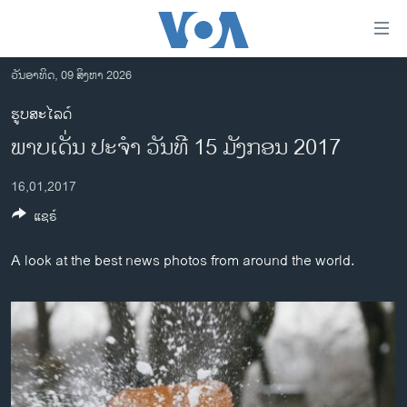
ລິ້ງ
ສຳຫລັບ
ເຂົ້າ
ວັນອາທິດ, 09 ສິງຫາ 2026
ຫາ
ໂຮມເພຈ
ຮູບສະໄລດ໌
ຂ້າມ
ລາວ
ພາບເດັ່ນ ປະຈຳ ວັນທີ 15 ມັງກອນ 2017
ຂ້າມ
ອາເມຣິກາ
ຂ້າມ
16,01,2017
ໄປ
ການເລືອກຕັ້ງ ປະທານາທີບໍດີ ສະຫະລັດ 2024
ຫາ
ແຊຣ໌
ຂ່າວ​ຈີນ
ຊອກ
ຄົ້ນ
ໂລກ
A look at the best news photos from around the world.
ເອເຊຍ
ອິດສະຫຼະພາບດ້ານການຂ່າວ
ຊີວິດຊາວລາວ
ຊຸມຊົນຊາວລາວ