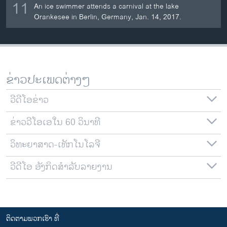
11
An ice swimmer attends a carnival at the lake
Orankesee in Berlin, Germany, Jan. 14, 2017.
ຂ່າວປະເພດຕ່າງໆ
ວີດີໂອຂ່າວ
ຂ່າວວີໂອເອໃນ 60 ວິນາທີ
ວິທະຍາສາດ-ເທັກໂນໂລຈີ
ວີດີໂອ ອັງກິດສຳລັບລາຍງານ
ຕິດຕາມພວກເຮົາ ທີ່