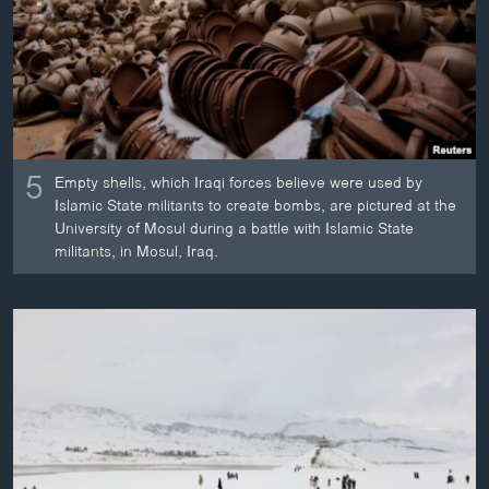
ວິທະຍາສາດ-ເທັກໂນໂລຈີ
ທຸລະກິດ
ພາສາອັງກິດ
ວີດີໂອ
ສຽງ
5
Empty shells, which Iraqi forces believe were used by
Islamic State militants to create bombs, are pictured at the
ລາຍການກະຈາຍສຽງ
University of Mosul during a battle with Islamic State
ຕິດຕາມພວກເຮົາ ທີ່
militants, in Mosul, Iraq.
ລາຍງານ
ພາສາຕ່າງໆ