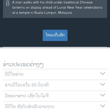
8
A man walks with his child under traditional Chinese
lanterns on display ahead of Lunar New Year celebrations
at a temple in Kuala Lumpur, Malaysia.
ໂຫລດຕື່ມອີກ
ຂ່າວປະເພດຕ່າງໆ
ວີດີໂອຂ່າວ
ຂ່າວວີໂອເອໃນ 60 ວິນາທີ
ວິທະຍາສາດ-ເທັກໂນໂລຈີ
ວີດີໂອ ອັງກິດສຳລັບລາຍງານ