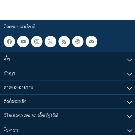
ຕິດຕາມພວກເຮົາ ທີ່
ເບິ່ງ
ຟັງສຽງ
ຂ່າວແລະລາຍງານ
ຕິດຕໍ່ພວກເຮົາ
ວີໂອເອລາວ ສາມາດ ເຂົ້າເຖິງໄດ້ທີ່
​ລິ້ງ​ຕ່າງໆ