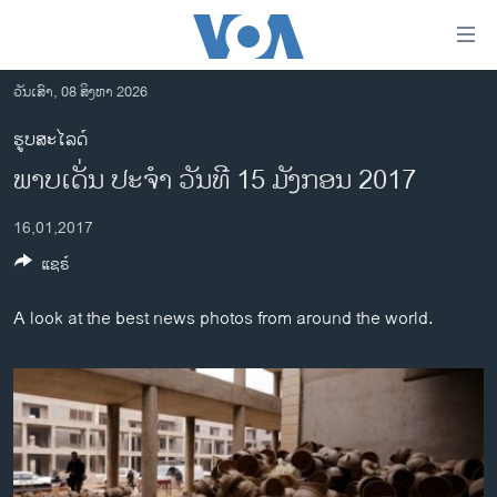
ລິ້ງ
ສຳຫລັບ
ເຂົ້າ
ວັນເສົາ, 08 ສິງຫາ 2026
ຫາ
ໂຮມເພຈ
ຮູບສະໄລດ໌
ຂ້າມ
ລາວ
ພາບເດັ່ນ ປະຈຳ ວັນທີ 15 ມັງກອນ 2017
ຂ້າມ
ອາເມຣິກາ
ຂ້າມ
16,01,2017
ໄປ
ການເລືອກຕັ້ງ ປະທານາທີບໍດີ ສະຫະລັດ 2024
ຫາ
ແຊຣ໌
ຂ່າວ​ຈີນ
ຊອກ
ຄົ້ນ
ໂລກ
A look at the best news photos from around the world.
ເອເຊຍ
ອິດສະຫຼະພາບດ້ານການຂ່າວ
ຊີວິດຊາວລາວ
ຊຸມຊົນຊາວລາວ