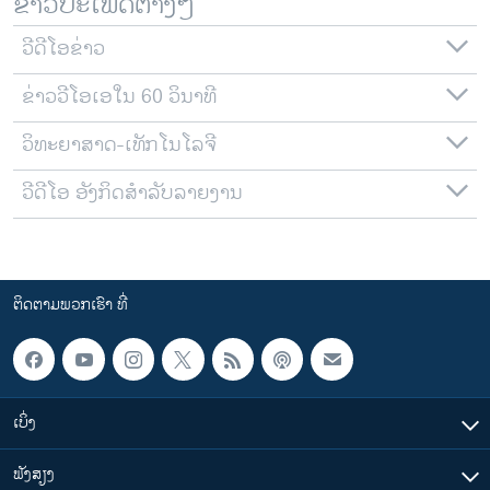
ຂ່າວປະເພດຕ່າງໆ
ວີດີໂອຂ່າວ
ຂ່າວວີໂອເອໃນ 60 ວິນາທີ
ວິທະຍາສາດ-ເທັກໂນໂລຈີ
ວີດີໂອ ອັງກິດສຳລັບລາຍງານ
ຕິດຕາມພວກເຮົາ ທີ່
ເບິ່ງ
ຟັງສຽງ