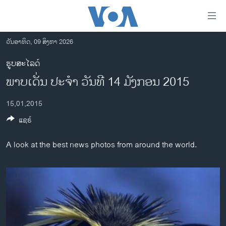
ລິ້ງ
ສຳຫລັບ
ເຂົ້າ
ວັນອາທິດ, 09 ສິງຫາ 2026
ຫາ
ໂຮມເພຈ
ຮູບສະໄລດ໌
ຂ້າມ
ລາວ
ພາບ​ເດັ່ນ ປະ​ຈຳ ວັນ​ທີ 14 ມັງ​ກອນ 2015
ຂ້າມ
ອາເມຣິກາ
ຂ້າມ
15,01,2015
ໄປ
ການເລືອກຕັ້ງ ປະທານາທີບໍດີ ສະຫະລັດ 2024
ຫາ
ແຊຣ໌
ຂ່າວ​ຈີນ
ຊອກ
ຄົ້ນ
ໂລກ
A look at the best news photos from around the world.
ເອເຊຍ
ອິດສະຫຼະພາບດ້ານການຂ່າວ
ຊີວິດຊາວລາວ
ຊຸມຊົນຊາວລາວ