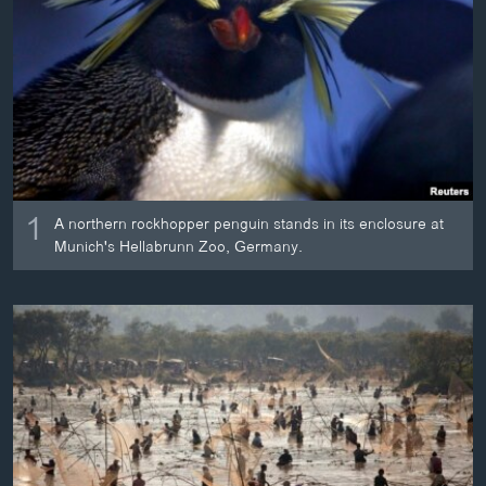
ວິທະຍາສາດ-ເທັກໂນໂລຈີ
ທຸລະກິດ
ພາສາອັງກິດ
ວີດີໂອ
ສຽງ
1
ລາຍການກະຈາຍສຽງ
A northern rockhopper penguin stands in its enclosure at
ຕິດຕາມພວກເຮົາ ທີ່
Munich's Hellabrunn Zoo, Germany.
ລາຍງານ
ພາສາຕ່າງໆ