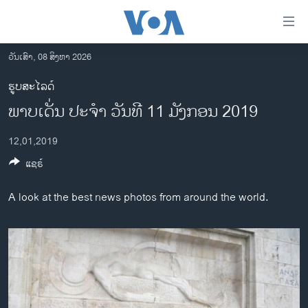
ລິ້ງ
ສຳຫລັບ
ເຂົ້າ
ວັນເສົາ, 08 ສິງຫາ 2026
ຫາ
ໂຮມເພຈ
ຮູບສະໄລດ໌
ຂ້າມ
ລາວ
ພາບເດັ່ນ ປະຈຳ ວັນທີ 11 ມັງກອນ 2019
ຂ້າມ
ອາເມຣິກາ
ຂ້າມ
12,01,2019
ໄປ
ການເລືອກຕັ້ງ ປະທານາທີບໍດີ ສະຫະລັດ 2024
ຫາ
ແຊຣ໌
ຂ່າວ​ຈີນ
ຊອກ
ຄົ້ນ
ໂລກ
A look at the best news photos from around the world.
ເອເຊຍ
ອິດສະຫຼະພາບດ້ານການຂ່າວ
ຊີວິດຊາວລາວ
ຊຸມຊົນຊາວລາວ