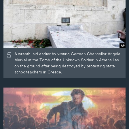
ວິທະຍາສາດ-ເທັກໂນໂລຈີ
ທຸລະກິດ
ພາສາອັງກິດ
ວີດີໂອ
ສຽງ
5
A wreath laid earlier by visiting German Chancellor Angela
ລາຍການກະຈາຍສຽງ
Merkel at the Tomb of the Unknown Soldier in Athens lies
ຕິດຕາມພວກເຮົາ ທີ່
on the ground after being destroyed by protesting state
ລາຍງານ
schoolteachers in Greece.
ພາສາຕ່າງໆ