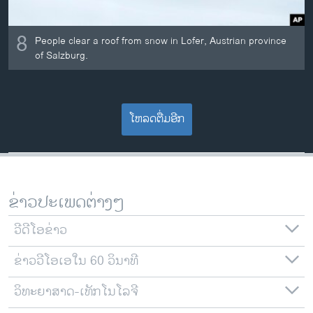
8
People clear a roof from snow in Lofer, Austrian province
of Salzburg.
ໂຫລດຕື່ມອີກ
ຂ່າວປະເພດຕ່າງໆ
ວີດີໂອຂ່າວ
ຂ່າວວີໂອເອໃນ 60 ວິນາທີ
ວິທະຍາສາດ-ເທັກໂນໂລຈີ