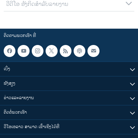
ວີດີໂອ ອັງກິດສຳລັບລາຍງານ
ຕິດຕາມພວກເຮົາ ທີ່
ເບິ່ງ
ຟັງສຽງ
ຂ່າວແລະລາຍງານ
ຕິດຕໍ່ພວກເຮົາ
ວີໂອເອລາວ ສາມາດ ເຂົ້າເຖິງໄດ້ທີ່