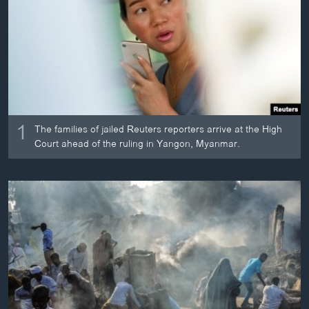
ວິທະຍາສາດ-ເທັກໂນໂລຈີ
ທຸລະກິດ
ພາສາອັງກິດ
ວີດີໂອ
ສຽງ
1
The families of jailed Reuters reporters arrive at the High
ລາຍການກະຈາຍສຽງ
Court ahead of the ruling in Yangon, Myanmar.
ຕິດຕາມພວກເຮົາ ທີ່
ລາຍງານ
ພາສາຕ່າງໆ