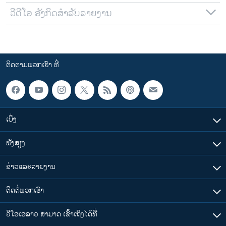
ວີດີໂອ ອັງກິດສຳລັບລາຍງານ
ຕິດຕາມພວກເຮົາ ທີ່
ເບິ່ງ
ຟັງສຽງ
ຂ່າວແລະລາຍງານ
ຕິດຕໍ່ພວກເຮົາ
ວີໂອເອລາວ ສາມາດ ເຂົ້າເຖິງໄດ້ທີ່