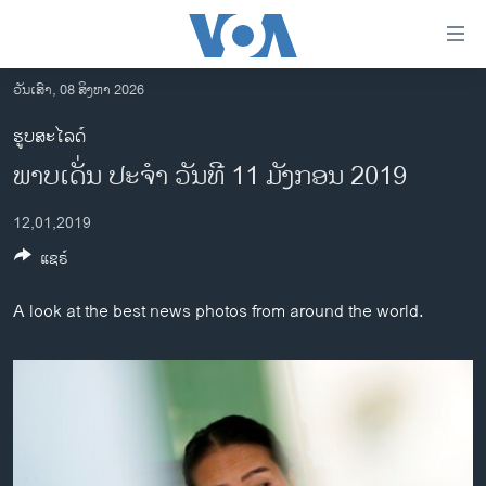
ລິ້ງ
ສຳຫລັບ
ເຂົ້າ
ວັນເສົາ, 08 ສິງຫາ 2026
ຫາ
ໂຮມເພຈ
ຮູບສະໄລດ໌
ຂ້າມ
ລາວ
ພາບເດັ່ນ ປະຈຳ ວັນທີ 11 ມັງກອນ 2019
ຂ້າມ
ອາເມຣິກາ
ຂ້າມ
12,01,2019
ໄປ
ການເລືອກຕັ້ງ ປະທານາທີບໍດີ ສະຫະລັດ 2024
ຫາ
ແຊຣ໌
ຂ່າວ​ຈີນ
ຊອກ
ຄົ້ນ
ໂລກ
A look at the best news photos from around the world.
ເອເຊຍ
ອິດສະຫຼະພາບດ້ານການຂ່າວ
ຊີວິດຊາວລາວ
ຊຸມຊົນຊາວລາວ