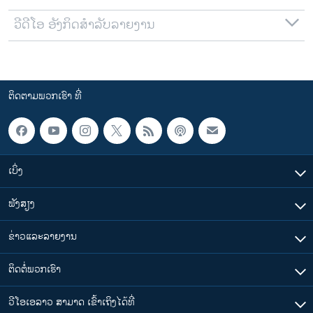
ວີດີໂອ ອັງກິດສຳລັບລາຍງານ
ຕິດຕາມພວກເຮົາ ທີ່
ເບິ່ງ
ຟັງສຽງ
ຂ່າວແລະລາຍງານ
ຕິດຕໍ່ພວກເຮົາ
ວີໂອເອລາວ ສາມາດ ເຂົ້າເຖິງໄດ້ທີ່