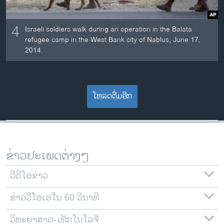
4
Israeli soldiers walk during an operation in the Balata
refugee camp in the West Bank city of Nablus, June 17,
2014.
ໂຫລດຕື່ມອີກ
ຂ່າວປະເພດຕ່າງໆ
ວີດີໂອຂ່າວ
ຂ່າວວີໂອເອໃນ 60 ວິນາທີ
ວິທະຍາສາດ-ເທັກໂນໂລຈີ