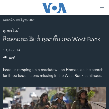
ລິ້ງ
ສຳຫລັບ
ເຂົ້າ
ວັນອາທິດ, 09 ສິງຫາ 2026
ຫາ
ໂຮມເພຈ
ຮູບສະໄລດ໌
ຂ້າມ
ລາວ
ອິ​ສ​ຣາ​ແອ​ລ ສືບ​ຕໍ່ ຊອ​ກ​ຄົ້ນ ເຂດ West Bank
ຂ້າມ
ອາເມຣິກາ
ຂ້າມ
19,06,2014
ໄປ
ການເລືອກຕັ້ງ ປະທານາທີບໍດີ ສະຫະລັດ 2024
ຫາ
ແຊຣ໌
ຂ່າວ​ຈີນ
ຊອກ
ຄົ້ນ
ໂລກ
Israel is ramping up a crackdown on Hamas, as the search
for three Israeli teens missing in the West Bank continues.
ເອເຊຍ
ອິດສະຫຼະພາບດ້ານການຂ່າວ
ຊີວິດຊາວລາວ
ຊຸມຊົນຊາວລາວ