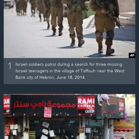
ວິທະຍາສາດ-ເທັກໂນໂລຈີ
ທຸລະກິດ
ພາສາອັງກິດ
ວີດີໂອ
ສຽງ
1
ລາຍການກະຈາຍສຽງ
Israeli soldiers patrol during a search for three missing
ຕິດຕາມພວກເຮົາ ທີ່
Israeli teenagers in the village of Taffouh near the West
ລາຍງານ
Bank city of Hebron, June 18, 2014.
ພາສາຕ່າງໆ