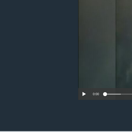
ວິທະຍາສາດ-ເທັກໂນໂລຈີ
ທຸລະກິດ
ພາສາອັງກິດ
ວີດີໂອ
ສຽງ
ລາຍການກະຈາຍສຽງ
ລາຍງານ
0:00