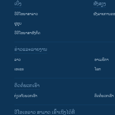
ເບິ່ງ
ຟັງສຽງ
ວີດີໂອພາສາລາວ
ຟັງລາຍການຂອງ
ຢູທູບ
ວີດີໂອພາສາອັງກິດ
ຂ່າວແລະລາຍງານ
ລາວ
ອາເມຣິກາ
ເອເຊຍ
ໂລກ
ຕິດຕໍ່ພວກເຮົາ
ກ່ຽວກັບພວກເຮົາ
ຕິດຕໍ່ພວກເຮົາ
ວີໂອເອລາວ ສາມາດ ເຂົ້າເຖິງໄດ້ທີ່