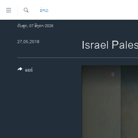
ລິ້ງ
ຂ່າວ
ສຳຫລັບ
ເຂົ້າ
ຄົ້ນຫາ
ວັນສຸກ, 07 ສິງຫາ 2026
ໂຮມເພຈ
ຫາ
ລາວ
Israel Pale
27,05,2018
ຂ້າມ
ຂ້າມ
ອາເມຣິກາ
ຂ້າມ
ການເລືອກຕັ້ງ ປະທານາທີບໍດີ ສະຫະລັດ
ໄປ
2024
ແຊຣ໌
ຫາ
ຂ່າວ​ຈີນ
ຊອກ
ຄົ້ນ
ໂລກ
ເອເຊຍ
ອິດສະຫຼະພາບດ້ານການຂ່າວ
ຊີວິດຊາວລາວ
ຊຸມຊົນຊາວລາວ