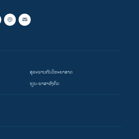
ສຸຂະພາບກັບວິທະຍາສາດ
ຮຽນ-ພາສາອັງກິດ