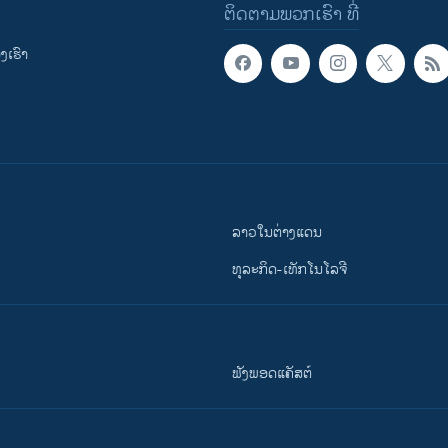
ຕິດຕາມພວກເຮົາ ທີ່
ເຮົາ
ລາວໃນຕ່າງແດນ
ທຸລະກິດ-ເທັກໂນໂລຈີ
ຟັງພອດແຄັສຕ໌