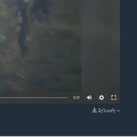
ble
0:37
ລິງໂດຍກົງ
EMBED