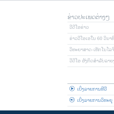
ຂ່າວປະເພດຕ່າງໆ
ວີດີໂອຂ່າວ
ຂ່າວວີໂອເອໃນ 60 ວິນາທ
ວິທະຍາສາດ-ເທັກໂນໂລຈ
ວີດີໂອ ອັງກິດສຳລັບລາ
ເບິ່ງລາຍການທີວີ
ເບິ່ງລາຍການວິທະຍຸ