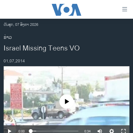
ລິ້ງ
ສຳຫລັບ
ເຂົ້າ
ວັນສຸກ, 07 ສິງຫາ 2026
ຫາ
ໂຮມເພຈ
ຂ່າວ
ຂ້າມ
ລາວ
Israel Missing Teens VO
ຂ້າມ
ອາເມຣິກາ
ຂ້າມ
01,07,2014
ໄປ
ການເລືອກຕັ້ງ ປະທານາທີບໍດີ ສະຫະລັດ 2024
ຫາ
ຂ່າວ​ຈີນ
ຊອກ
ຄົ້ນ
ໂລກ
ເອເຊຍ
No media source currently available
ອິດສະຫຼະພາບດ້ານການຂ່າວ
ຊີວິດຊາວລາວ
ຊຸມຊົນຊາວລາວ
0:00
0:34