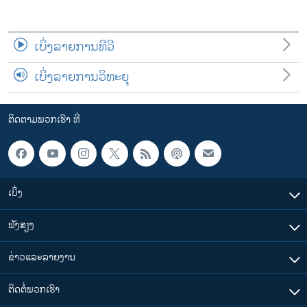
ເບິ່ງລາຍການທີວີ
ເບິ່ງລາຍການວິທະຍຸ
ຕິດຕາມພວກເຮົາ ທີ່
ເບິ່ງ
ຟັງສຽງ
ຂ່າວແລະລາຍງານ
ຕິດຕໍ່ພວກເຮົາ