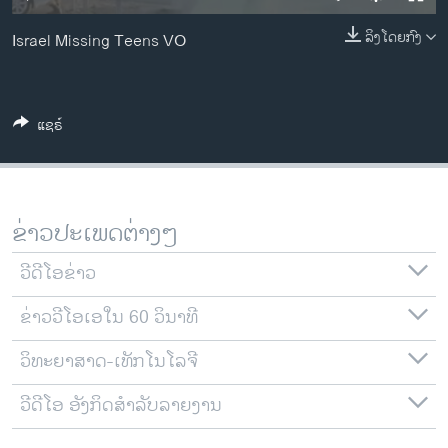
ວິທະຍາສາດ-ເທັກໂນໂລຈີ
ລິງໂດຍກົງ
Israel Missing Teens VO
ທຸລະກິດ
ພາສາອັງກິດ
ວີດີໂອ
ແຊຣ໌
ສຽງ
ລາຍການກະຈາຍສຽງ
ຕິດຕາມພວກເຮົາ ທີ່
ຂ່າວປະເພດຕ່າງໆ
ລາຍງານ
ວີດີໂອຂ່າວ
ພາສາຕ່າງໆ
ຂ່າວວີໂອເອໃນ 60 ວິນາທີ
ວິທະຍາສາດ-ເທັກໂນໂລຈີ
ວີດີໂອ ອັງກິດສຳລັບລາຍງານ