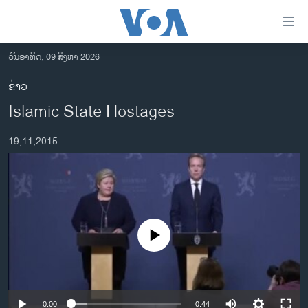
ລິ້ງ
ສຳຫລັບ
ເຂົ້າ
ວັນອາທິດ, 09 ສິງຫາ 2026
ຫາ
ໂຮມເພຈ
ຂ່າວ
ຂ້າມ
ລາວ
Islamic State Hostages
ຂ້າມ
ອາເມຣິກາ
ຂ້າມ
19,11,2015
ໄປ
ການເລືອກຕັ້ງ ປະທານາທີບໍດີ ສະຫະລັດ 2024
ຫາ
ຂ່າວ​ຈີນ
ຊອກ
ຄົ້ນ
ໂລກ
ເອເຊຍ
No media source currently available
ອິດສະຫຼະພາບດ້ານການຂ່າວ
ຊີວິດຊາວລາວ
ຊຸມຊົນຊາວລາວ
0:00
0:44