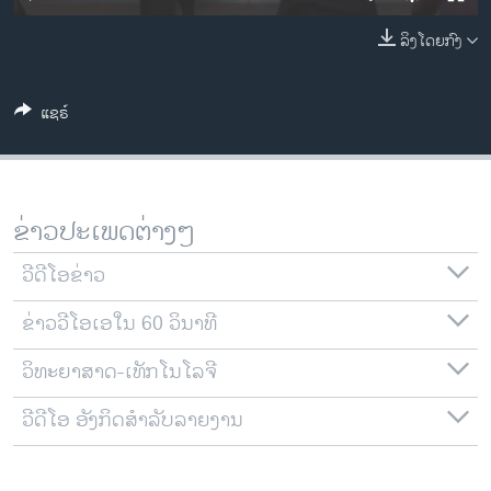
ວິທະຍາສາດ-ເທັກໂນໂລຈີ
ລິງໂດຍກົງ
ທຸລະກິດ
ພາສາອັງກິດ
ແຊຣ໌
ວີດີໂອ
ສຽງ
ລາຍການກະຈາຍສຽງ
ຂ່າວປະເພດຕ່າງໆ
ຕິດຕາມພວກເຮົາ ທີ່
ລາຍງານ
ວີດີໂອຂ່າວ
ຂ່າວວີໂອເອໃນ 60 ວິນາທີ
ພາສາຕ່າງໆ
ວິທະຍາສາດ-ເທັກໂນໂລຈີ
ວີດີໂອ ອັງກິດສຳລັບລາຍງານ