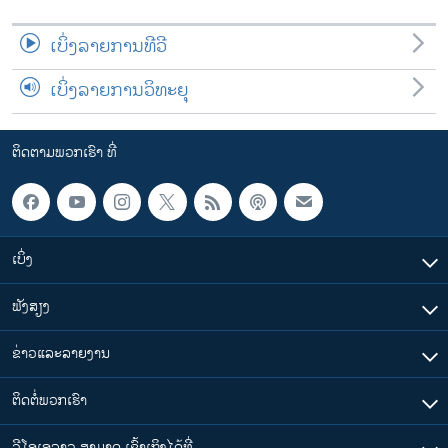
ເບິ່ງລາຍການທີວີ
ເບິ່ງລາຍການວິທະຍຸ
ຕິດຕາມພວກເຮົາ ທີ່
ເບິ່ງ
ຟັງສຽງ
ຂ່າວແລະລາຍງານ
ຕິດຕໍ່ພວກເຮົາ
ວີໂອເອລາວ ສາມາດ ເຂົ້າເຖິງໄດ້ທີ່