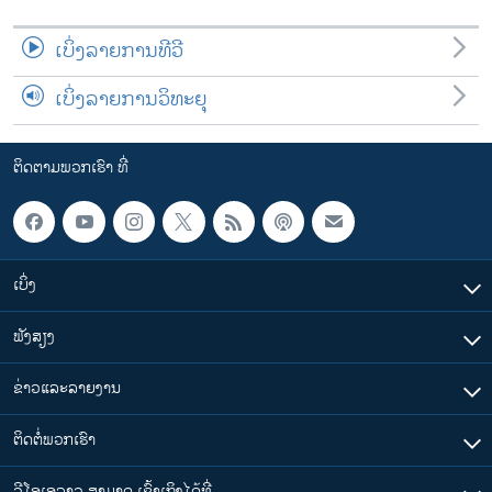
ເບິ່ງລາຍການທີວີ
ເບິ່ງລາຍການວິທະຍຸ
ຕິດຕາມພວກເຮົາ ທີ່
ເບິ່ງ
ຟັງສຽງ
ຂ່າວແລະລາຍງານ
ຕິດຕໍ່ພວກເຮົາ
ວີໂອເອລາວ ສາມາດ ເຂົ້າເຖິງໄດ້ທີ່