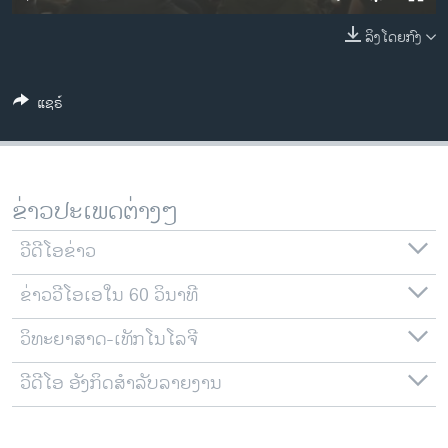
ວິທະຍາສາດ-ເທັກໂນໂລຈີ
ລິງໂດຍກົງ
ທຸລະກິດ
ພາສາອັງກິດ
ແຊຣ໌
ວີດີໂອ
ສຽງ
ລາຍການກະຈາຍສຽງ
ຂ່າວປະເພດຕ່າງໆ
ຕິດຕາມພວກເຮົາ ທີ່
ລາຍງານ
ວີດີໂອຂ່າວ
ຂ່າວວີໂອເອໃນ 60 ວິນາທີ
ພາສາຕ່າງໆ
ວິທະຍາສາດ-ເທັກໂນໂລຈີ
ວີດີໂອ ອັງກິດສຳລັບລາຍງານ