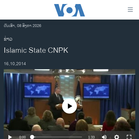
ລິ້ງ
ສຳຫລັບ
ເຂົ້າ
ວັນເສົາ, 08 ສິງຫາ 2026
ຫາ
ໂຮມເພຈ
ຂ່າວ
ຂ້າມ
ລາວ
Islamic State CNPK
ຂ້າມ
ອາເມຣິກາ
ຂ້າມ
16,10,2014
ໄປ
ການເລືອກຕັ້ງ ປະທານາທີບໍດີ ສະຫະລັດ 2024
ຫາ
ຂ່າວ​ຈີນ
ຊອກ
ຄົ້ນ
ໂລກ
ເອເຊຍ
No media source currently available
ອິດສະຫຼະພາບດ້ານການຂ່າວ
ຊີວິດຊາວລາວ
ຊຸມຊົນຊາວລາວ
0:00
1:33