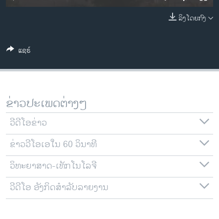
ວິທະຍາສາດ-ເທັກໂນໂລຈີ
ລິງໂດຍກົງ
ທຸລະກິດ
ພາສາອັງກິດ
ແຊຣ໌
ວີດີໂອ
ສຽງ
ລາຍການກະຈາຍສຽງ
ຂ່າວປະເພດຕ່າງໆ
ຕິດຕາມພວກເຮົາ ທີ່
ລາຍງານ
ວີດີໂອຂ່າວ
ຂ່າວວີໂອເອໃນ 60 ວິນາທີ
ພາສາຕ່າງໆ
ວິທະຍາສາດ-ເທັກໂນໂລຈີ
ວີດີໂອ ອັງກິດສຳລັບລາຍງານ