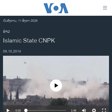
ລິ້ງ
ສຳຫລັບ
ເຂົ້າ
ວັນອັງຄານ, 11 ສິງຫາ 2026
ຫາ
ໂຮມເພຈ
ຂ່າວ
ຂ້າມ
ລາວ
Islamic State CNPK
ຂ້າມ
ອາເມຣິກາ
ຂ້າມ
09,10,2014
ໄປ
ການເລືອກຕັ້ງ ປະທານາທີບໍດີ ສະຫະລັດ 2024
ຫາ
ຂ່າວ​ຈີນ
ຊອກ
ຄົ້ນ
ໂລກ
ເອເຊຍ
No media source currently available
ອິດສະຫຼະພາບດ້ານການຂ່າວ
ຊີວິດຊາວລາວ
ຊຸມຊົນຊາວລາວ
0:00
1:46