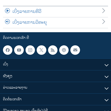
ເບິ່ງລາຍການທີວີ
ເບິ່ງລາຍການວິທະຍຸ
ຕິດຕາມພວກເຮົາ ທີ່
ເບິ່ງ
ຟັງສຽງ
ຂ່າວແລະລາຍງານ
ຕິດຕໍ່ພວກເຮົາ
ວີໂອເອລາວ ສາມາດ ເຂົ້າເຖິງໄດ້ທີ່