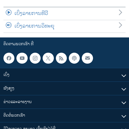
ເບິ່ງລາຍການທີວີ
ເບິ່ງລາຍການວິທະຍຸ
ຕິດຕາມພວກເຮົາ ທີ່
ເບິ່ງ
ຟັງສຽງ
ຂ່າວແລະລາຍງານ
ຕິດຕໍ່ພວກເຮົາ
ວີໂອເອລາວ ສາມາດ ເຂົ້າເຖິງໄດ້ທີ່