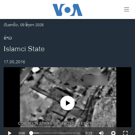
ລິ້ງ
ສຳຫລັບ
ເຂົ້າ
ວັນອາທິດ, 09 ສິງຫາ 2026
ຫາ
ໂຮມເພຈ
ຂ່າວ
ຂ້າມ
ລາວ
Islamci State
ຂ້າມ
ອາເມຣິກາ
ຂ້າມ
17,05,2016
ໄປ
ການເລືອກຕັ້ງ ປະທານາທີບໍດີ ສະຫະລັດ 2024
ຫາ
ຂ່າວ​ຈີນ
ຊອກ
ຄົ້ນ
ໂລກ
ເອເຊຍ
No media source currently available
ອິດສະຫຼະພາບດ້ານການຂ່າວ
ຊີວິດຊາວລາວ
ຊຸມຊົນຊາວລາວ
0:00
0:23