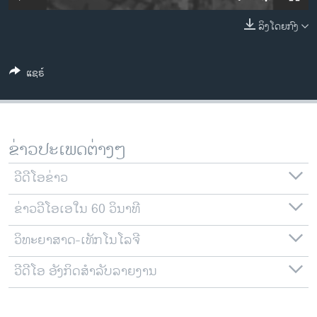
ວິທະຍາສາດ-ເທັກໂນໂລຈີ
ລິງໂດຍກົງ
ທຸລະກິດ
ພາສາອັງກິດ
ແຊຣ໌
ວີດີໂອ
ສຽງ
ລາຍການກະຈາຍສຽງ
ຂ່າວປະເພດຕ່າງໆ
ຕິດຕາມພວກເຮົາ ທີ່
ລາຍງານ
ວີດີໂອຂ່າວ
ຂ່າວວີໂອເອໃນ 60 ວິນາທີ
ພາສາຕ່າງໆ
ວິທະຍາສາດ-ເທັກໂນໂລຈີ
ວີດີໂອ ອັງກິດສຳລັບລາຍງານ