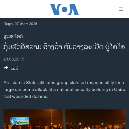
ລິ້ງ
ສຳຫລັບ
ເຂົ້າ
ວັນສຸກ, 07 ສິງຫາ 2026
ຫາ
ໂຮມເພຈ
ຮູບສະໄລດ໌
ຂ້າມ
ລາວ
ກຸ່ມລັດອິສລາມ ອ້າງວ່າ ຕົນວາງລະເບີດ ຢູ່ໄຄໂຣ
ຂ້າມ
ອາເມຣິກາ
ຂ້າມ
20,08,2015
ໄປ
ການເລືອກຕັ້ງ ປະທານາທີບໍດີ ສະຫະລັດ 2024
ຫາ
ແຊຣ໌
ຂ່າວ​ຈີນ
ຊອກ
ຄົ້ນ
ໂລກ
An Islamic State-affiliated group claimed responsibility for a
large car bomb attack at a national security building in Cairo
ເອເຊຍ
that wounded dozens.
ອິດສະຫຼະພາບດ້ານການຂ່າວ
ຊີວິດຊາວລາວ
ຊຸມຊົນຊາວລາວ