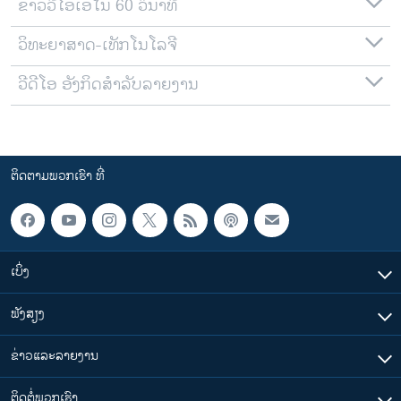
ຂ່າວວີໂອເອໃນ 60 ວິນາທີ
ວິທະຍາສາດ-ເທັກໂນໂລຈີ
ວີດີໂອ ອັງກິດສຳລັບລາຍງານ
ຕິດຕາມພວກເຮົາ ທີ່
ເບິ່ງ
ຟັງສຽງ
ຂ່າວແລະລາຍງານ
ຕິດຕໍ່ພວກເຮົາ