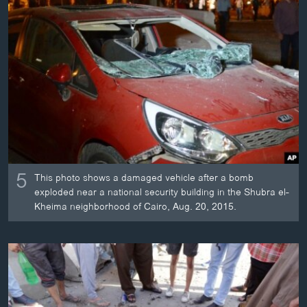
ວິທະຍາສາດ-ເທັກໂນໂລຈີ
ທຸລະກິດ
ພາສາອັງກິດ
ວີດີໂອ
ສຽງ
ລາຍການກະຈາຍສຽງ
ຕິດຕາມພວກເຮົາ ທີ່
ລາຍງານ
5
This photo shows a damaged vehicle after a bomb
exploded near a national security building in the Shubra el-
Kheima neighborhood of Cairo, Aug. 20, 2015.
ພາສາຕ່າງໆ