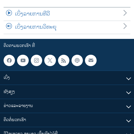
ເບິ່ງລາຍການທີວີ
ເບິ່ງລາຍການວິທະຍຸ
ຕິດຕາມພວກເຮົາ ທີ່
ເບິ່ງ
ຟັງສຽງ
ຂ່າວແລະລາຍງານ
ຕິດຕໍ່ພວກເຮົາ
ວີໂອເອລາວ ສາມາດ ເຂົ້າເຖິງໄດ້ທີ່