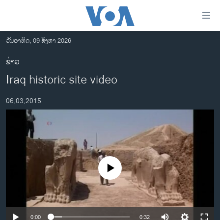
ລິ້ງ
ສຳຫລັບ
ເຂົ້າ
ວັນອາທິດ, 09 ສິງຫາ 2026
ຫາ
ໂຮມເພຈ
ຂ່າວ
ຂ້າມ
ລາວ
Iraq historic site video
ຂ້າມ
ອາເມຣິກາ
ຂ້າມ
06,03,2015
ໄປ
ການເລືອກຕັ້ງ ປະທານາທີບໍດີ ສະຫະລັດ 2024
ຫາ
ຂ່າວ​ຈີນ
ຊອກ
ຄົ້ນ
ໂລກ
ເອເຊຍ
No media source currently available
ອິດສະຫຼະພາບດ້ານການຂ່າວ
ຊີວິດຊາວລາວ
ຊຸມຊົນຊາວລາວ
0:00
0:32