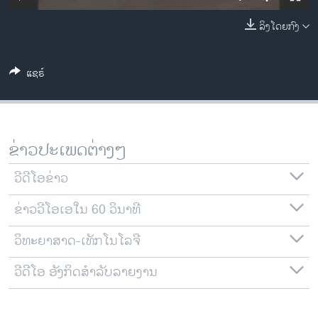
ວິທະຍາສາດ-ເທັກໂນໂລຈີ
ລິງໂດຍກົງ
ທຸລະກິດ
ພາສາອັງກິດ
ແຊຣ໌
ວີດີໂອ
ສຽງ
ລາຍການກະຈາຍສຽງ
ຂ່າວປະເພດຕ່າງໆ
ຕິດຕາມພວກເຮົາ ທີ່
ລາຍງານ
ວີດີໂອຂ່າວ
ຂ່າວວີໂອເອໃນ 60 ວິນາທີ
ພາສາຕ່າງໆ
ວິທະຍາສາດ-ເທັກໂນໂລຈີ
ວີດີໂອ ອັງກິດສຳລັບລາຍງານ