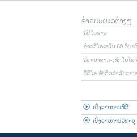
ຂ່າວປະເພດຕ່າງໆ
ວີດີໂອຂ່າວ
ຂ່າວວີໂອເອໃນ 60 ວິນາທ
ວິທະຍາສາດ-ເທັກໂນໂລຈ
ວີດີໂອ ອັງກິດສຳລັບລາ
ເບິ່ງລາຍການທີວີ
ເບິ່ງລາຍການວິທະຍຸ