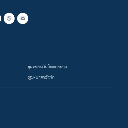
ສຸຂະພາບກັບວິທະຍາສາດ
ຮຽນ-ພາສາອັງກິດ