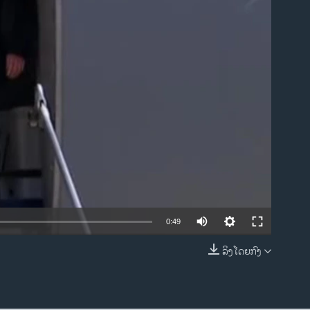
ble
0:49
ລິງໂດຍກົງ
EMBED