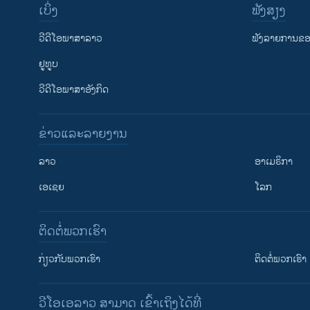
ເບິ່ງ
ຟັງສຽງ
ວີດີໂອພາສາລາວ
ຟັງລາຍການຂອງ
ຢູທູບ
ວີດີໂອພາສາອັງກິດ
ຂ່າວແລະລາຍງານ
ລາວ
ອາເມຣິກາ
ເອເຊຍ
ໂລກ
ຕິດຕໍ່ພວກເຮົາ
ກ່ຽວກັບພວກເຮົາ
ຕິດຕໍ່ພວກເຮົາ
ວີໂອເອລາວ ສາມາດ ເຂົ້າເຖິງໄດ້ທີ່