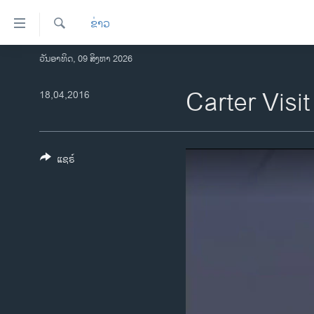
ລິ້ງ
ຂ່າວ
ສຳຫລັບ
ເຂົ້າ
ຄົ້ນຫາ
ວັນອາທິດ, 09 ສິງຫາ 2026
ໂຮມເພຈ
ຫາ
ລາວ
Carter Visit
18,04,2016
ຂ້າມ
ຂ້າມ
ອາເມຣິກາ
ຂ້າມ
ການເລືອກຕັ້ງ ປະທານາທີບໍດີ ສະຫະລັດ
ໄປ
2024
ແຊຣ໌
ຫາ
ຂ່າວ​ຈີນ
ຊອກ
ຄົ້ນ
ໂລກ
ເອເຊຍ
ອິດສະຫຼະພາບດ້ານການຂ່າວ
ຊີວິດຊາວລາວ
ຊຸມຊົນຊາວລາວ