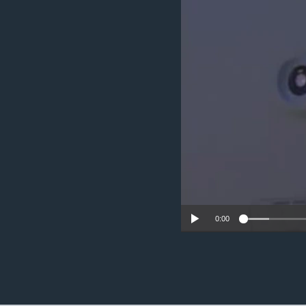
ວິທະຍາສາດ-ເທັກໂນໂລຈີ
ທຸລະກິດ
ພາສາອັງກິດ
ວີດີໂອ
ສຽງ
ລາຍການກະຈາຍສຽງ
ລາຍງານ
0:00