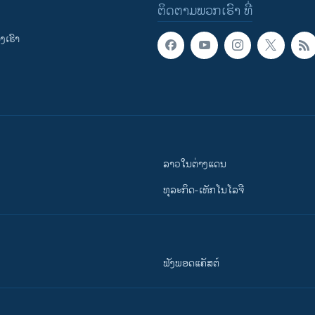
ຕິດຕາມພວກເຮົາ ທີ່
ເຮົາ
ລາວໃນຕ່າງແດນ
ທຸລະກິດ-ເທັກໂນໂລຈີ
ຟັງພອດແຄັສຕ໌