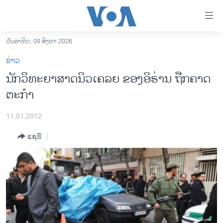
ລິ້ງ
ສຳຫລັບ
ເຂົ້າ
ວັນອາທິດ, 09 ສິງຫາ 2026
ຫາ
ໂຮມເພຈ
ຂ່າວ
ຂ້າມ
ລາວ
ນັກວິທະຍາສາດນິວເຄລຍ ຂອງອິຣ່ານ ຖືກຄາດ
ຂ້າມ
ອາເມຣິກາ
ຕະກໍາ
ຂ້າມ
ໄປ
ການເລືອກຕັ້ງ ປະທານາທີບໍດີ ສະຫະລັດ 2024
ຫາ
11,01,2012
ຂ່າວ​ຈີນ
ຊອກ
ແຊຣ໌
ຄົ້ນ
ໂລກ
ເອເຊຍ
ອິດສະຫຼະພາບດ້ານການຂ່າວ
ຊີວິດຊາວລາວ
ຊຸມຊົນຊາວລາວ