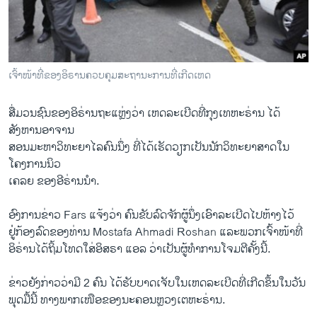
ວິທະຍາສາດ-ເທັກໂນໂລຈີ
ທຸລະກິດ
ພາສາອັງກິດ
ເຈາໜາທຂອງອິຣານຄວບຄຸມສະຖານະການທເກີດເຫດ
ວີດີໂອ
ສ​ມວນ​ຊົນ​ຂອງ​ອິຣ່ານຖະ​ແງວາ ​ເຫດລະເບີດທີ່​ກຸງ​ເທຫະຣ່ານ ​ໄດ​
ສຽງ
ສັງຫານ​ອາຈານ​
ລາຍການກະຈາຍສຽງ
ສອນ​ມະຫາ​ວິທະຍາ​ໄລຄົນ​ນຶ່ງ ​ທີ່​ໄດ້ເຮັດ​ວຽກ​ເປັນ​ນັກວິທະຍາສາດ​ໃນ​
ຕິດຕາມພວກເຮົາ ທີ່
ໂຄງການ​ນິວ
ລາຍງານ
ເຄລຍ ຂອງ​ອີຣ່ານນຳ.
ອົງການຂາວ Fars ​ແຈ້ງວາ ​ຄົນ​ຂັບ​ລົດຈັກຜູ້​ນຶ່ງ​ເອົາລະ​ເບີດ​ໄປຫ້າງ​ໄວ້​
ພາສາຕ່າງໆ
ຢູ່ກອງ​ລົດ​ຂອງ​ທານ Mostafa Ahmadi Roshan ​ແລະ​ພວ​ກ​ເຈົ້າ​ໜ້າ​ທີ່​
ອິຣ່ານ​ໄດ້​ຖິ້ມ​ໂທດ​ໃສ່​ອິສຣາ ແອ​ລ ວ່າ​ເປັນ​ຜູ້​ທໍາ​ການ​ໂຈມ​ຕີ​ຄັ້ງ​ນີ້.
ຂ່າວຍັງ​ກາວ​ວາມີ 2 ຄົນ ​ໄດ​ຮັບ​ບາດ​ເຈັບໃນ​ເຫດລະ​ເບີດ​ທີ່​ເກີດ​ຂຶ້ນ​ໃນວັນ​
ພຸດ​ມ​ນ ​ທາງ​ພາກເໜືອ​ຂອງ​ນະຄອນວງ​ເຕຫະຣ່ານ.