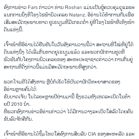
ອົງການຂາວ Fars ກ່າວ​ວາ ທານ Roshan ​ແມນ​ເປັນ​ຜູ​ຄວບ​ຄຸມ​ດູແລພະ​
ແນ​ກການ​ນຶ່ງທໂຮງ​ໄຟຟ້ານິວ​ເຄລຍ Natanz​. ອິຣານໄດ​ທຳ​ການ​ກັ່ນ​ເພື່ອ
ເສີມ​ສະມັດ​ຖະ​ພາບ​ທາດ​ ຢູ​ເຣນຽມທ​ມີເກຣດ​ຕ ຢູ່​ທີ່​ໂຮງ​ໄຟຟ້າ​ທີ່ເທິງ​ໜາ
ດິນແຫງນີ້.
ເຈົ້າໜ້າ​ທີ່ອິຣ່ານ​ໄດ​ຢືນຢັນໃນ​ວັນ​ອັງຄານວານ​ນີ້ວາ ສະຖານ​ທີ່​ໃໝ​ທຢູໃຕ​
ດິນ​ແຫ່ງ​ນຶ່ງ ​ໄດ​ເລ​ມກນ​ທາດ​ຢູ​ເຣນຽມ​ແລ້ວ ​ແລະພວກ​ນັກການ​ທູດ​ທ​
ພົວພັນ​ກັບໂຄງການນິວ​ເຄລຍຂອງ ສະຫະ​ປະຊາ​ຊາດກາວ​ວາ ການ​ກນ​ຢູ່​
ສະຖານ​ທີ່ດງກາວນີ້​ແມນ​ມີສະມັດ​ຖະພາບທ​ສູງ​ກວາ.
ພວກ​ໂຈມ​ຕີໄດ​ສັງຫານ ຫຼື​ບ​ກໍ​ເຮັດ​ໃຫ​ບັນດາ​ນັກວິທະຍາສາດ​ຂອງ​
ອິຣ່ານາຍ​ຄົນໄດ້
ຮັບບາດ​ເຈັບ​ ໃນໄລຍະາຍ​ປີຜານມາ​ນ ຊງ​ຮວມທັງເຫດລະ​ເບີ​ດ​ໃນ​ທາ​
ຍປີ 2010 ນຳ.
ທ​ພວກ​ອົງການ​ຂ່າວອິຣ່ານກ່າວ​ວາ ​ໄດ​ມີ​ການວາງ​ລະ​ເບີດ​ໃສ​ລົດໂດ​ຍ​ຄົນ​
ຂັບ​ລົດຈັກຄື​ກັນ.
ເຈົ້າໜ້າ​ທີ່ອິຣານ​ໄດ​ຖມ​ໂທດ​ໃສ​ອົງການ​ສຶບລັບ CIA ຂອງສະຫະລັດ ແລະ