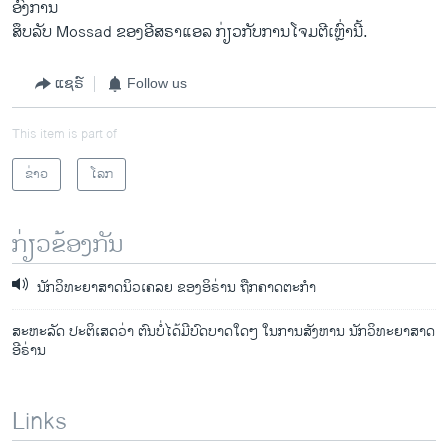
ອົງການ
ສຶບລັບ Mossad ຂອງອີສຣາ​ແອ​ລ ກ່ຽວ​ກັບ​ການ​ໂຈມ​ຕີ​ເຫຼົ່ານີ້.
ແຊຣ໌
Follow us
This item is part of
ຂ່າວ
ໂລກ
ກ່ຽວຂ້ອງກັນ
ນັກວິທະຍາສາດນິວເຄລຍ ຂອງອິຣ່ານ ຖືກຄາດຕະກໍາ
ສະຫະລັດ ປະຕິເສດວ່າ ຕົນບໍ່ໄດ້ມີບົດບາດໃດໆ ໃນການສັງຫານ ນັກວິທະຍາສາດ
ອີຣ່ານ
Links