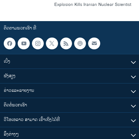
Explosion Kills Iranian Nuclear Scientist
ຕິດຕາມພວກເຮົາ ທີ່
ເບິ່ງ
ຟັງສຽງ
ຂ່າວແລະລາຍງານ
ຕິດຕໍ່ພວກເຮົາ
ວີໂອເອລາວ ສາມາດ ເຂົ້າເຖິງໄດ້ທີ່
​ລິ້ງ​ຕ່າງໆ