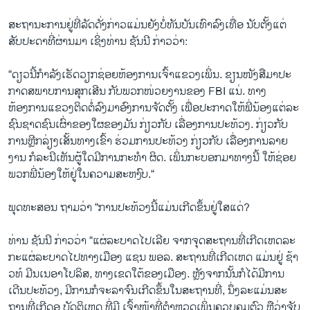
ສະຖານະການຢູ່ທີ່ລັດດັ່ງກ່າວແມ່ນຍັງບໍ່ທັນບັນເທົາລົງເທື່ອ ນັບຕັ້ງແຕ່
ສັບປະດາທີ່ຜ່ານມາ ເຊິ່ງທ່ານ ຊັນນີ ກ່າວວ່າ:
“ດຽວນີ້ກຳລັງເຮັດວຽກຊ່ອຍຫ້ອງການເຈົ້າແຂວງເພິ່ນ. ຂຽນໜັງສືມາປະ
ກາດສພາບການສຸກເສີນ ກັບພວກໜ່ວຍງານຂອງ FBI ແນ່. ທາງ
ຫ້ອງການແຂວງຕິດຕໍ່ລົງມາອົງການຈັດຕັ້ງ ເພື່ອປະກາດໃຫ້ພີ່ນ້ອງແຕ່ລະ
ຊົນຊາດຊົນເຜົ່າຂອງໃຜຂອງມັນ ກ່ຽວກັບ ເລື່ອງການປະທ້ວງ. ກ່ຽວກັບ
ການຫຼີກລ່ຽງເສັ້ນທາງເຂົ້າ ຮ່ວມການປະທ້ວງ ກ່ຽວກັບ ເລື່ອງການລາຍ
ງານ ກໍລະນີເຫັນຜູ້ໃດມີການກະທຳ ຜິດ. ເພິ່ນກະບອກມາທາງນີ້ ໃຫ້ຊ່ອຍ
ພວກພີ່ນ້ອງໃຫ້ຢູ່ໃນຄວາມສະຫງົບ.“
ພຸດທະສອນ ຖາມວ່າ “ການປະທ້ວງນີ້ແມ່ນເກີດຂຶ້ນຢູ່ໃສແດ່?
ທ່ານ ຊັນນີ ກ່າວວ່າ “ແຜ່ລະບາດໄປເລີຍ ຈາກຈຸດສະຖານທີ່ເກີດເຫດລະ
ກະແຜ່ລະບາດໄປທາງເມືອງ ແຊນ ພອລ. ສະຖານທີ່ເກີດເຫດ ແມ່ນຢູ່ ຊ້າ
ວທ໌ ມີນເນອາໂປລິສ, ທາງເຂດໃຕ້ຂອງເມືອງ. ຫຼັງຈາກນັ້ນກໍໄດ້ມີການ
ເດີນປະທ້ວງ,​ ມີການກໍຈະລາຈົນເກີດຂຶ້ນໃນສະຖານທີ່, ນຶ່ງລະແມ່ນສະ
ຖານທີ່ເກີດອຸ ບັດຕິເຫດ ທີ່ມີ ເຈົ້າໜ້າທີ່ຕຳຫຼວດເພິ່ນຄວບຄຸມຕົວ ຫຼືວ່າຈັບ