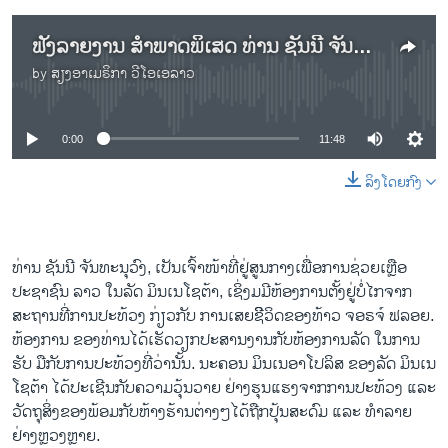
ຟັງລາຍງານ ສຳພາດພິເສດ ທ່ານ ຊັນນີ ຈັນທະນຸວົງ ກ່ຽວກັບ ການປະທ້ວງ ທ້າວ ຈອຈ໌ ຟລອຍ ເສຍຊີວິດ ໃນລັດ ມິນເນໂຊຕ້າ
by
ສຽງອາເມຣິກາ ວີໂອເອລາວ
No media source currently available
0:00
11:48
ລິງໂດຍກົງ
ທ່ານ ຊັນນີ ຈັນທະນຸວົງ, ເປັນເຈົ້າໜ້າທີ່ຢູ່ສູນກາງເພື່ອການຊ່ວຍເຫຼືອ
ປະຊາຊົນ ລາວ ໃນລັດ ມິນເນໂຊຕ້າ, ເຊິ່ງມມີຫ້ອງການຕັ້ງຢູ່ບໍ່ໄກຈາກ
ສະຖານທີ່ການປະທ້ວງ ກ່ຽວກັບ ການເສຍຊີິວິດຂອງທ້າວ ຈອຣຈ໌ ຟລອຍ.
ຫ້ອງການ ຂອງທ່ານໄດ້ເຮັດວຽກປະສານງານກັບຫ້ອງການລັດ ໃນການ
ຮັບ ມືກັບການປະທ້ວງທີ່ວ່ານັ້ນ. ນະຄອນ ມິນເນອາໂປລິສ ຂອງລັດ ມິນເນ
ໂຊຕ້າ ໄດ້ປະເຊີນກັບຄວາມວຸ້ນວາຍ ຢ່າງຮຸນແຮງຈາກການປະທ້ວງ ແລະ
ວັດຖຸສິ່ງຂອງພ້ອມກັບຫ້າງຮ້ານຕ່າງໆໄດ້ຖືກປຸ້ນສະດົມ ແລະ ທຳລາຍ
ຢ່າງຫຼວງຫຼາຍ.