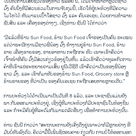
ໃນເຫດການເສຍຊີວິດຂອງທ້າວ ຟລອຍ ນີ້, ໄດ້ມີເຈົ້າໜ້າຕຳຫຼວດຊາວ
ມົ້ງ ຄົນນຶ່ງທີ່ມີສ່ວນຮ່ວມໃນການຈັບກຸມນີ້, ເຮັດໃຫ້ຜູ້ປະທ້ວງທີ່ມີຄວາມ
ໂມໂຫໄດ້ ຫັນມາແນເປົ້າໃສ່ຊາວ ມົ້ງ ແລະ ຄົນເອເຊຍ, ດ້ວຍການທຳລາຍ
ຊັບສິນ ແລະ ເຄື່ອງຂອງຕ່າງໆ, ເຊິ່ງທ່ານ ຊັນນີ ໄດ້ກ່າວວ່າ
“ມີແລ້ວທີ່ຮ້ານ Sun Food, ຮ້ານ Sun Food ເຈົ້າຂອງເປັນຄົນ ຂະເໝນ
ແຕ່ວ່າພະນັກງານມີຊາວພີ່ນ້ອງ ມົ້ງ ທຳງານຢູ່ຮ້ານ Sun Food, ຮ້ານ
ຂາຍ ເຄື່ອງຂາຍຂອງ, ຂາຍອາຫານ ກະຖືກກະ ທົບ ເພາະເຂົາຄຶດວ່າ
ເຈົ້າໜ້າທີ່ຄົນ ມົ້ງມີສ່ວນກ່ຽວຂ້ອງຢູ່ໃນຫັ້ນ. ແລ້ວເຂົາຄຶດວ່າທຸລະກິດການ
ຄ້າທີ່ເຮົາແຜ່ຂະຫຍາຍຕາມເສັ້ນ ຢູນີເວີຊີຕີ ເຂົາຄຶດວ່າເປັນຂອງພີ່ນ້ອງ
ຊາວ ມົ້ງ. ແລະ ເຂົາກໍມາທັບຂອງຮ້ານ Sun Food, Grocery store ຫຼື
ຮ້ານຂາຍຂອງ ທີ່ວ່າເປັນ ຂອງຄົນເອເຊຍ ກະຖືກເສຍຫາຍຫຼາຍເຕີບ.”
ການປະທ້ວງໄດ້ດຳເນີນມາເປັນວັນທີ 8 ແລ້ວ, ແລະ ປະຊາຊົນແມ່ນຍັງ
ພາ ກັນອອກມາປະທ້ວງຢູ່, ເຊິ່ງຜູ້ທີ່ມາປະທ້ວງກໍມີປະຊາຊົນໃນທ້ອງຖິ່ນ
ແລະ ກໍຈະມີຄົນຜູ້ທີ່ລະດົມກັນມາແຕ່ລັດອື່ນໆ ເພື່ອທຳການປະທ້ວງນັ້ນ.
ທ່ານ ຊັນນີ ກ່າວວ່າ “ສະຖານະການຍັງເຄັ່ງຕຶງຢູ່ເພາະວ່າກໍມີຫຼາຍຢ່າງ ທີ່
ມັນບໍ່ທັນລົງຕົວ. ຄິດວ່າມື້ນີ້ເພິ່ນຊິຜ່ອນຄາຍ ກ່ຽວກັບ ການບໍ່ໃຫ້ອອກນອກ