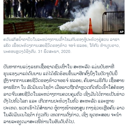
ວິທະຍາສາດ-ເທັກໂນໂລຈີ
ທຸລະກິດ
ພາສາອັງກິດ
ວີດີໂອ
ຄວັນແກັສນໍ້າຕາປິວໃນລະຫວ່າງການເຕົ້າໂຮມກັນຂອງຜູ້ປະທ້ວງຢູ່ສວນ ລາຟາ
ສຽງ
ແຢັດ ເພື່ອປະທ້ວງການເສຍຊີວິດຂອງທ້າວ ຈອຈ໌ ຟລອຍ, ໃກ້ກັບ ທຳນຽບຂາວ,
ນະຄອນຫຼວງວໍຊິງຕັນ. 31 ພຶດສະພາ, 2020.
ລາຍການກະຈາຍສຽງ
ຕິດຕາມພວກເຮົາ ທີ່
ບັນຫາການແບ່ງແຍກເຊື້ອຊາດຊົນເຜົ່າໃນ ສະຫະລັດ ແມ່ນບັນຫາທີ່
ລາຍງານ
ຮຸນແຮງມາແຕ່ດົນນານ ແຕ່ໄດ້ຟົດຮ້ອນຂຶ້ນມາອີກຄັ້ງນຶ່ງໃນປັດຈຸບັນນີ້
ຫຼັງຈາກການເສຍຊີວິດຂອງທ້າວຈອຣຈ໌ ຟລອຍ, ຄົນອາເມຣິກັນ ເຊື້ອສາຍ
ອາຟຣິກາ ໃນ ລັດມິນເນໂຊຕ້າ ເມື່ອລາວຖືກຕຳຫຼວດກົດຫົວເຂົ້າໃສ່ຄໍຂອງ
ພາສາຕ່າງໆ
ລາວຈົນເສຍຊີວິດໃນລະຫວ່າງການຄວບຄຸມຕົວ ເຊິ່ງມັນໄດ້ກາຍເປັນຂ່າວ
ດັງໄປທົ່ວໂລກ ແລະ ເກີດການປະທ້ວງໃນທົ່ວ ສະຫະລັດ ແລະຫຼາຍ
ປະເທດ. ພວກເຮົາໄດ້ສຳພາດ ຜູ້ຕາງໜ້າຂອງສູນ ກາງຊ່ວຍເຫຼືອຄົນ ລາວ
ໃນລັດມິນເນໂຊຕ້າ ກ່ຽວກັບ ເຫດການດັ່ງກ່າວ, ເຊິ່ງ ພຸດທະສອນ ຈະນຳ
ລາຍລະອຽດມາສະເໜີທ່ານໃນອັນດັບຕໍ່ໄປ.