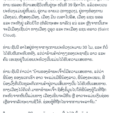
ທ່ານ ຟລອຍ ທີ່ວ່າເສຍຊີວິດຫັ້ນຢູ່ຖະ ໜົນທີ 39 ຊິຄາໂກ. ແລ້ວຂະບວນ
ປະທ້ວງແມ່ນຢູ່ຫັ້ນແນ່, ຢູ່ຕາມ ຮາຍເວ (ທາງຫຼວງ), ຢູ່ທາງຫ້ອງການ
ເມືອງແນ່,​ ທັງສອງເມືອງ, ເມືອງ ມິນ ເນອາໂປລິສ, ເມືອງ ແຊນ ພອລ
ແລະ ກະທັງຢູ່ ແຄັບປິໂຕ (ຫໍລັດຖະສະ ພາລັດ) ແນ່ ແລະ ຫຼັງຈາກນັ້ນກະ
ຈະມີເມືອງເຊັ່ນວ່າ ທາງເມືອງ ດູລຸດ ແລະ ກະເມືອງ ແຊນ ຄລາວ (Saint
Cloud).
ທ່ານ ຊັນນີ ອາໄສຢູ່ຫ່າງຈາກຈຸດການປະທ້ວງປະມານ 30 ໄມ, ແລະ ກໍບໍ່
ໄດ້ຮັບຜົນກະທົບຫຍັງ, ແຕ່ວ່າຮ້ານຄ້າຕ່າງໆຂອງປະຊາຊົນ ລາວ ແລະ
ຄົນ ເອເຊຍຢູ່ໃນບ່ອນປະທ້ວງນັ້ນແມ່ນໄດ້ຮັບຄວາມເສຍຫາຍ.
ທ່ານ ຊັນນີ ກ່າວວ່າ “ບ້ານຂອງຂ້າພະເຈົ້າບໍ່ມີຄວາມເສຍຫາຍ, ແຕ່ວ່າ
ພີ່ນ້ອງ ຂອງພວກເຮົາ ອາດ ຈະແມ່ນມີພີ່ນ້ອງລາວ, ພີ່ນ້ອງຂະເໝນ, ພີ່
ນ້ອງມົ້ງທີ່ເປີດທຸລະກິດການຄ້າຢູ່ຕາມເສັ້ນທາງນັ້ນ ໄດ້ຮັບຜົນເສຍຫາຍ.
ທາງເມືອງໄດ້ຕິດຕໍ່ ມາຫາຂ້າພະເຈົ້າ ຊິສົ່ງຂໍ້ມູນໄປໃຫ້ພີ່ນ້ອງຜູ້ໃດທີ່ຖືກ
ກະທົບຈາກຜົນນີ້ແມ່ນທາງ ເມືອງເພິ່ນຈະມີທຶນ ຫຼື ອາດຈະແມ່ນເງິນຊ່ອຍ
ເຫຼືອຈາກລັດຖະບານຊິໃຫ້. ຊ່ອຍຜູ້ທີ່ຖືກໄພຈາກການຈະລາຈົນ.”