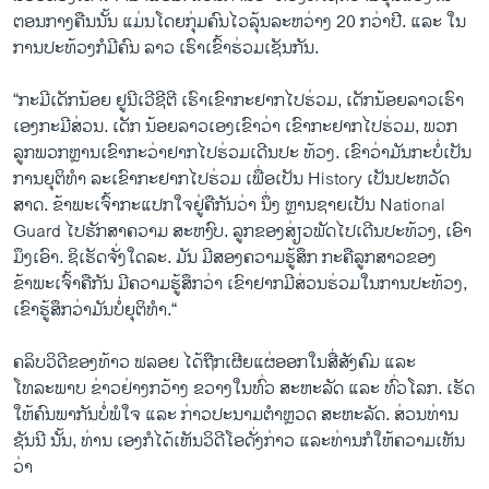
ຕອນກາງຄືນນັ້ນ ແມ່ນໂດຍກຸ່ມຄົນໄວລຸ້ນລະຫວ່າງ 20 ກວ່າປີ. ແລະ ໃນ
ການປະທ້ວງກໍມີຄົນ ລາວ ເຮົາເຂົ້າຮ່ວມເຊັນກັນ.
“ກະມີເດັກນ້ອຍ ຢູນີເວີຊີຕີ ເຮົາເຂົາກະຢາກໄປຮ່ວມ, ເດັກນ້ອຍລາວເຮົາ
ເອງກະມີສ່ວນ. ເດັກ ນ້ອຍລາວເອງເຂົາວ່າ ເຂົາກະຢາກໄປຮ່ວມ, ພວກ
ລູກພວກຫຼານເຂົາກະວ່າຢາກໄປຮ່ວມເດີນປະ ທ້ວງ. ເຂົາວ່າມັນກະບໍ່ເປັນ
ການຍຸຕິທຳ ລະເຂົາກະຢາກໄປຮ່ວມ ເພື່ອເປັນ History ເປັນປະຫວັດ
ສາດ. ຂ້າພະເຈົ້າກະແປກໃຈຢູ່ຄືກັນວ່າ ນຶ່ງ ຫຼານຊາຍເປັນ National
Guard ໄປຮັກສາຄວາມ ສະຫງົບ. ລູກຂອງສ່ຽວພັດໄປເດີນປະທ້ວງ, ເອົາ
ມຶງເອົາ. ຊິເຮັດຈັ່ງໃດລະ. ມັນ ມີສອງຄວາມຮູ້ສຶກ ກະຄືລູກສາວຂອງ
ຂ້າພະເຈົ້າຄືກັນ ມີຄວາມຮູ້ສຶກວ່າ ເຂົາຢາກມີສ່ວນຮ່ວມໃນການປະທ້ວງ,
ເຂົາຮູ້ສຶກວ່າມັນບໍ່ຍຸຕິທຳ.“
ຄລິບວິດີຂອງທ້າວ ຟລອຍ ໄດ້ຖືກເຜີຍແຜ່ອອກໃນສື່ສັງຄົມ ແລະ
ໂທລະພາບ ຂ່າວຢ່າງກວ້າງ ຂວາງໃນທົ່ວ ສະຫະລັດ ແລະ ທົ່ວໂລກ. ເຮັດ
ໃຫ້ຄົນພາກັນບໍ່ພໍໃຈ ແລະ ກ່າວປະນາມຕຳຫຼວດ ສະຫະລັດ. ສ່ວນທ່ານ
ຊັນນີ ນັ້ນ, ທ່ານ ເອງກໍໄດ້ເຫັນວິດີໂອດັ່ງກ່າວ ແລະທ່ານກໍໃຫ້ຄວາມເຫັນ
ວ່າ