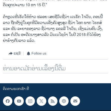
ຕິດຄຸກປະມານ 10 ຫາ 15 ປີ.”
ຕຳຫຼວດທີ່ເຮັດໃຫ້ທ້າວ ຟລອຍ ເສຍຊີວິດຊື່ວ່າ ເດເຣັກ ໂຈວິນ, ຕອນນີ້
ລາວ ຖືກຂັງຢູ່ໃນຄຸກທີ່ມີຄວາມເຄັ່ງຄັດສູງສຸດ ຊື່ວ່າ ໂອກ ພາກ ໄຮທສ໌
ແລະ ພັນ ລະຍາຂອງລາວ ຊື່ວ່ານາງ ແຄລລີ ໂຈວິນ, ເຊິ່ງແມ່ນຄົນ ມົ້ງ,
ແລະ ກໍເປັນ ອະດີດນາງສາວລັດ ມິນເນໂຊຕ້າ ໃນປີ 2018 ກໍໄດ້ຟ້ອງ
ຢ່າຮ້າງກັບລາວ ແລ້ວ.
ແຊຣ໌
Follow us
ທ່ານອາດມັກອ່ານເລື້ອງນີ້ຕື່ມ
ຕິດຕາມພວກເຮົາ ທີ່