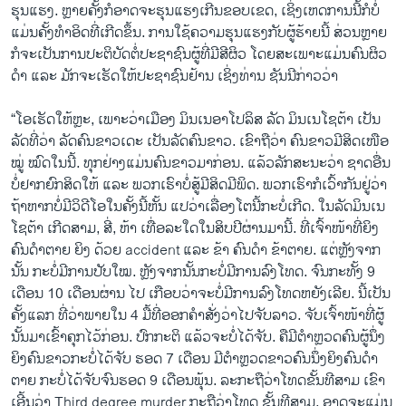
ຮຸນແຮງ. ຫຼາຍຄັ້ງກໍອາດຈະຮຸນແຮງເກີນຂອບເຂດ, ເຊິ່ງເຫດການນີ້ກໍບໍ່
ແມ່ນຄັ້ງທຳອິດທີ່ເກີດຂຶ້ນ. ການໃຊ້ຄວາມຮຸນແຮງກັບຜູ້ຮ້າຍນີ້ ສ່ວນຫຼາຍ
ກໍຈະເປັນການປະຕິບັດຕໍ່ປະຊາຊົນຜູ້ທີ່ມີສີຜິວ ໂດຍສະເພາະແມ່ນຄົນຜິວ
ດຳ ແລະ ມັກຈະເຮັດໃຫ້ປະຊາຊົນຢ້ານ ເຊິ່ງທ່ານ ຊັນນີກ່າວວ່າ
“ໂອເຮັດໃຫ້ຫຼະ, ເພາະວ່າເມືອງ ມິນເນອາໂປລິສ ລັດ ມິນເນໂຊຕ້າ ເປັນ
ລັດທີ່ວ່າ ລັດຄົນຂາວເດະ ເປັນລັດຄົນຂາວ. ເຂົາຖືວ່າ ຄົນຂາວມີສິດເໜືອ
ໝູ່ ໝົດໃນນີ້. ທຸກຢ່າງແມ່ນຄົນຂາວມາກ່ອນ. ແລ້ວລັກສະນະວ່າ ຊາດອື່ນ
ບໍ່ຢາກຍົກສິດໃຫ້ ແລະ ພວກເຮົາບໍ່ສູ້ມີສິດມີພິດ. ພວກເຮົາກໍເວົ້າກັນຢູ່ວ່າ
ຖ້າຫາກບໍ່ມີວິດີໂອໃນຄັ້ງນີ້ຫັ້ນ ແປວ່າເລື່ອງໂຕນີ້ກະບໍ່ເກີດ. ໃນລັດມິນເນ
ໂຊຕ້າ ເກີດສາມ, ສີ່, ຫ້າ ເທື່ອລະໃດໃນສິບປີຜ່ານມານີ້. ທີ່ເຈົ້າໜ້າທີ່ຍິງ
ຄົນດຳຕາຍ ຍິງ ດ້ວຍ accident ແລະ ຂ້າ ຄົນດຳ ຂ້າຕາຍ. ແຕ່ຫຼັງຈາກ
ນັ້ນ ກະບໍ່ມີການປັບໃໝ. ຫຼັງຈາກນັ້ນກະບໍ່ມີການລົງໂທດ. ຈົນກະທັ້ງ 9
ເດືອນ 10 ເດືອນຜ່ານ ໄປ ເກືອບວ່າຈະບໍ່ມີການລົງໂທດຫຍັງເລີຍ. ນີ້ເປັນ
ຄັ້ງແລກ ທີ່ວ່າພາຍໃນ 4​ ມື້ທີ່ອອກຄຳສັ່ງວ່າໄປຈັບລາວ. ຈັບເຈົ້າໜ້າທີ່ຜູ້
ນັ້ນມາເຂົ້າຄຸກໄວ້ກ່ອນ. ປົກກະຕິ ແລ້ວຈະບໍ່ໄດ້ຈັບ. ຄືມີຕຳຫຼວດຄົນຜູ້ນຶ່ງ
ຍິງຄົນຂາວກະບໍ່ໄດ້ຈັບ ຮອດ 7 ເດືອນ ມີຕຳຫຼວດຂາວຄົນນຶ່ງຍິງຄົນດຳ
ຕາຍ ກະບໍ່ໄດ້ຈັບຈົນຮອດ 9 ເດືອນພຸ້ນ. ລະກະຖືວ່າໂທດຂັ້ນທີສາມ ເຂົາ
ເອີ້ນວ່າ Third degree murder ກະຖືວ່າໂທດ ຂັ້ນທີສາມ, ອາດຈະແມ່ນ