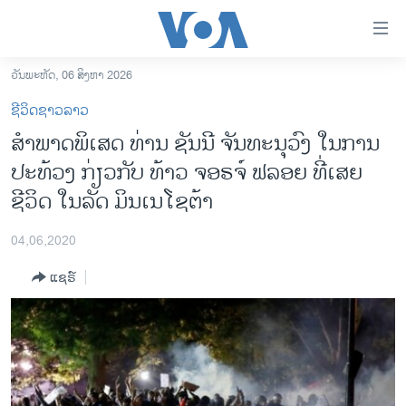
ລິ້ງ
ສຳຫລັບ
ເຂົ້າ
ວັນພະຫັດ, 06 ສິງຫາ 2026
ຫາ
ໂຮມເພຈ
ຊີວິດຊາວລາວ
ຂ້າມ
ລາວ
ສຳພາດພິເສດ ທ່ານ ຊັນນີ ຈັນທະນຸວົງ ໃນການ
ຂ້າມ
ອາເມຣິກາ
ປະທ້ວງ ກ່ຽວກັບ ທ້າວ ຈອຣຈ໌ ຟລອຍ ທີ່ເສຍ
ຂ້າມ
ໄປ
ການເລືອກຕັ້ງ ປະທານາທີບໍດີ ສະຫະລັດ 2024
ຊີວິດ ໃນລັດ ມິນເນໂຊຕ້າ
ຫາ
ຂ່າວ​ຈີນ
ຊອກ
04,06,2020
ຄົ້ນ
ໂລກ
ແຊຣ໌
ເອເຊຍ
ອິດສະຫຼະພາບດ້ານການຂ່າວ
ຊີວິດຊາວລາວ
ຊຸມຊົນຊາວລາວ