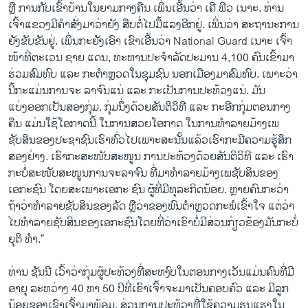
ຫຼື ການກັບເຂົ້າບ້ານໃນຍາມກາງຄືນ ເພິ່ນເອີ້ນວ່າ ເຄີ ຟິວ ເນາະ. ທ່ານ
ເຈົ້າແຂວງມີຄຳສັ່ງມາວ່າຍັງ ສືບຕໍ່ໄປມື້ແລງອີກຢູ່. ເພິ່ນວ່າ ສະຖານະການ
ຍັງຂັບຂັນຢູ່. ເພິ່ນກະຍັງເອົາ ເຂົາເອີ້ນວ່າ National Guard ເນາະ ເຈົ້າ
ໜ້າທີ່ຕະເວນ ຊາຍ ແດນ, ທະຫານປະຈຳລັດປະມານ 4,100 ຄົນເຂົ້າມາ
ຮ່ວມສົມທົບ ແລະ ກະຕຳຫຼວດໃນຊຸມຊົນ ນອກເມືອງມາສົມທົບ. ເພາະວ່າ
ນີ້ກະແມ່ນການຈະ ລາຈົນແນ່ ແລະ ກະເປັນການປະທ້ວງແນ່. ມັນ
ແບ່ງອອກເປັນສອງກຸ່ມ. ກຸ່ມນຶ່ງດ້ວຍສັນຕິວິທີ ແລະ ກະອີກກຸ່ມຕອນກາງ
ຄືນ ແມ່ນໃຊ້ໂອກາດນີ້ ໃນການສວຍໂອກາດ ໃນການທຳລາຍມ້າງເພ
ຊັບສິນຂອງປະຊາຊົນເຮົາທົ່ວໄປເພາະສະນັ້ນແລ້ວເຮົາກະມີຄວາມຮູ້ສຶກ
ສອງຢ່າງ. ເຮົາກະສະໜັບສະໜູນ ການປະທ້ວງດ້ວຍສັນຕິວິທີ ແລະ ເຮົາ
ກະບໍ່ສະໜັບສະໜູນການຈະລາຈົນ ທີ່ມາທຳລາຍມ້າງເພຊັບສິນຂອງ
ເອກະຊົນ ໂດຍສະເພາະເອກະ ຊົນ ຜູ້ທີ່ມີທຸລະກິດນ້ອຍ. ຫຼາຍຄົນກະວ່າ
ຖ້າວ່າທຳລາຍຊັບສິນຂອງລັດ ຫຼືວ່າຂອງພົນຕຳຫຼວດກະພໍເຂົ້າໃຈ ແຕ່ວ່າ
ໄປທຳລາຍຊັບສິນຂອງເອກະຊົນໂດຍທີ່ວ່າເຂົາບໍ່ມີສ່ວນກ່ຽວຂ້ອງມັນກະບໍ່
ຍຸຕິ ທຳ.”
ທ່ານ ຊັນນີ ເວົ້າວ່າກຸ່ມຜູ້ປະທ້ວງທີ່ສະຫງົບໃນຕອນກາງເວັນແມ່ນຄົນທີ່ມີ
ອາຍຸ ລະຫວ່າງ 40 ຫາ 50 ປີທີ່ເຂົາເຈົ້າຈະມາເປັນຄອບຄົວ ແລະ ມີລູກ
ນ້ອຍຂອງເຂົາເຈົ້າມາພ້ອມ. ສ່ວນການປະທ້ວງທີ່ໃຊ້ຄວາມຮຸນແຮງໃນ