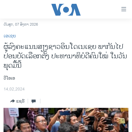
ລິ້ງ
ສຳຫລັບ
ເຂົ້າ
ວັນສຸກ, 07 ສິງຫາ 2026
ຫາ
ໂຮມເພຈ
ເອເຊຍ
ຂ້າມ
ລາວ
ຜູ້ລົງຄະແນນສຽງຊາວອິນໂດເນເຊຍ ພາກັນ​ໄປ
ຂ້າມ
ອາເມຣິກາ
ປ່ອນບັດເລືອກຕັ້ງ ປະທານາທິບໍດີຄົນໃໝ່ ໃນວັນ
ຂ້າມ
ໄປ
ການເລືອກຕັ້ງ ປະທານາທີບໍດີ ສະຫະລັດ 2024
ພຸດມື້ນີ້
ຫາ
ຂ່າວ​ຈີນ
ຊອກ
ວີໂອເອ
ຄົ້ນ
ໂລກ
14,02,2024
ເອເຊຍ
ແຊຣ໌
ອິດສະຫຼະພາບດ້ານການຂ່າວ
ຊີວິດຊາວລາວ
ຊຸມຊົນຊາວລາວ