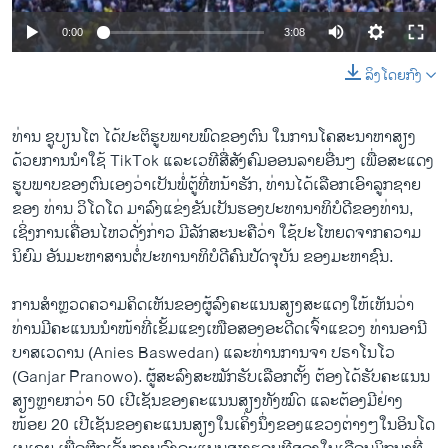
0:00
3:08
ລິງໂດຍກົງ
ທ່ານ ຊູບຽນໂຕ ໄດ້ປະຕິຮູບພາບພົດຂອງຕົນ ໃນການໂຄສະນາຫາສຽງ
ດ້ວຍການນໍາໃຊ້ TikTok ແລະເວທີສື່ສັງຄົມອອນລາຍອື່ນໆ ເພື່ອສະແດງ
ຮູບພາບຂອງຕົນເອງວ່າເປັນພໍ່ຕູ້ທີ່ຫນ້າຮັກ, ທ່ານໄດ້ເລືອກເອົາລູກຊາຍ
ຂອງ ທ່ານ ວິໂດໂດ ມາລົງແຂ່ງຂັນເປັນຮອງປະທານາທິບໍດີຂອງທ່ານ,
ເຊິ່ງການເຄື່ອນໄຫວດັ່ງກ່າວ ມີລັກສະນະຄືວ່າ ໃຊ້ປະໂຫຍດຈາກຄວາມ
ນິຍົມ ອັນມະຫາສານຕໍ່ປະທານາທິບໍດີຄົນປັດຈຸບັນ ຂອງມະຫາຊົນ.
ການສໍາຫຼວດຄວາມຄິດເຫັນຂອງຜູ້ລົງຄະແນນສຽງສະແດງໃຫ້ເຫັນວ່າ
ທ່ານມີຄະແນນນໍາໜ້າທີ່ເຂັ້ມແຂງເໜືອສອງອະດີດເຈົ້າແຂວງ ທ່ານອານີ
ບາສເວດານ (Anies Baswedan) ແລະທ່ານການຈາ ປຣາໂນໂວ
(Ganjar Pranowo). ຜູ້​ສະ​ລົງສະໝັກ​ຮັບ​ເລືອກ​ຕັ້ງ ​ຕ້ອງ​ໄດ້​ຮັບ​ຄະ​ແນນ​
ສຽງ​ຫຼາຍກວ່າ 50 ເປີເຊັນຂອງ​ຄະ​ແນນ​ສຽງ​ທັງ​ໝົດ ແລະ​ຕ້ອງມີຢ່າງ​
ໜ້ອຍ 20 ເປີເຊັນຂອງ​ຄະ​ແນນ​ສຽງ​ໃນ​ເຄິ່ງ​ນຶ່ງ​ຂອງ​ແຂວງຕ່າງໆ​ໃນ​ອິນ​ໂດ​