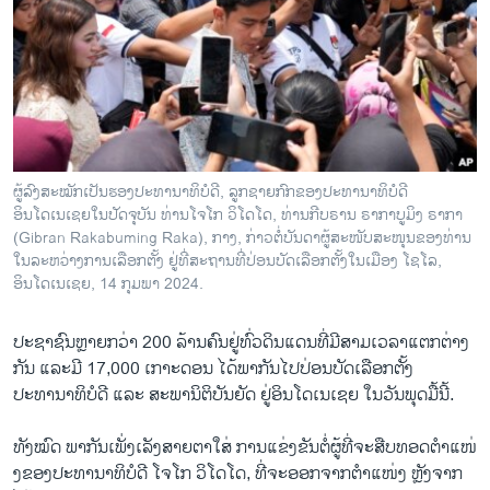
ວິທະຍາສາດ-ເທັກໂນໂລຈີ
ທຸລະກິດ
ພາສາອັງກິດ
ວີດີໂອ
ສຽງ
ຜູ້ລົງສະໝັກເປັນຮອງປະທານາທິບໍດີ, ລູກຊາຍກົກຂອງປະທານາທິບໍດີ
ອິນໂດເນເຊຍໃນປັດຈຸບັນ ທ່ານໂຈໂກ ວິໂດໂດ, ທ່ານກີບຣານ ຣາກາບູມິງ ຣາກາ
ລາຍການກະຈາຍສຽງ
ຕິດຕາມພວກເຮົາ ທີ່
(Gibran Rakabuming Raka), ກາງ, ກ່າວຕໍ່ບັນດາຜູ້ສະໜັບສະໜຸນຂອງທ່ານ
ລາຍງານ
ໃນລະຫວ່າງການເລືອກຕັ້ງ ຢູ່ທີ່ສະຖານທີ່ປ່ອນບັດເລືອກຕັ້ງໃນເມືອງ ໂຊໂລ,
ອິນໂດເນເຊຍ, 14 ກຸມພາ 2024.
ພາສາຕ່າງໆ
ປະຊາຊົນຫຼາຍກວ່າ 200 ລ້ານຄົນຢູ່ທົ່ວດິນແດນທີ່ມີສາມເວລາແຕກຕ່າງ
ກັນ ແລະມີ 17,000 ເກາະດອນ ໄດ້ພາກັນໄປປ່ອນບັດເລືອກຕັ້ງ
ປະທານາທິບໍດີ ແລະ ສະພານິຕິບັນຍັດ ຢູ່ອິນໂດເນເຊຍ ໃນວັນພຸດມື້ນີ້.
ທັງ​ໝົດ ພາກັນເພັ່ງເລັງ​ສາຍ​ຕາໃສ່ ​ການ​ແຂ່ງ​ຂັນຕໍ່ຜູ້ທີ່ຈະ​ສືບ​ທອດ​ຕຳ​ແໜ່
ງ​ຂອງປະ​ທາ​ນາ​ທິ​ບໍ​ດີ ໂຈໂກ ວິໂດໂດ, ​ທີ່​ຈະ​ອອກ​ຈາກ​ຕຳ​ແໜ່ງ ຫຼັງ​ຈາກ