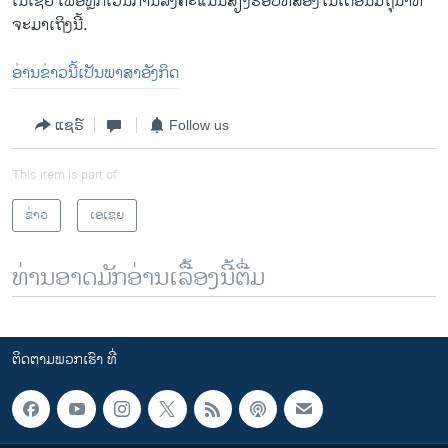
ເນ​ເຊຍ ເພື່ອ​ຫຼີກ​ເວັ້ນ​ການ​ລົງ​ຄະ​ແນນ​ສຽງ​ຮອບ​ທີ​ສອງ​ໃນ​ເດືອນ​ມິ​ຖຸ​ນາທີ່
ຈະມາເຖິງນີ້.
ອ່ານຂ່າວນີ້ເປັນພາສາອັງກິດ
ແຊຣ໌
Follow us
This item is part of
ຂ່າວ
ເອເຊຍ
ທ່ານອາດມັກອ່ານເລື້ອງນີ້ຕື່ມ
ຕິດຕາມພວກເຮົາ ທີ່