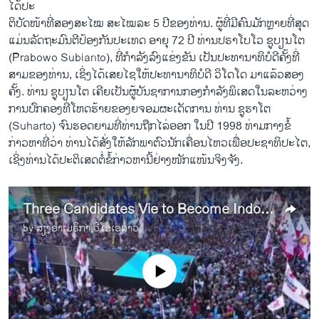
ໄດ້​ປະ
ຕິບັດໜ້າທີ່ສອງ​ສະ​ໄໝ ສະ​ໄໝ​ລະ​ 5 ປີຂອງທ່ານ. ຜູ້ທີ່ມີຄົນມັກຫຼາຍທີ່ສຸດ
ແມ່ນລັດຖະມົນຕີປ້ອງກັນປະເທດ ອາຍຸ 72 ປີ ທ່ານປຣາໂບໂວ ຊູບຽນໂຕ
(Prabowo Subianto), ທີ່ກໍາລັງລົງແຂ່ງຂັນ ເປັນປະທານາທິບໍດີຄັ້ງທີ່
ສາມຂອງທ່ານ, ເຊິ່ງໄດ້ເສຍໄຊໃຫ້ປະທານາທິບໍດີ ວິໂດໂດ ມາແລ້ວສອງ
ຄັ້ງ. ທ່ານ ຊູບຽນໂຕ ເຄີຍເປັນຜູ້ບັນຊາການກອງກຳລັງພິເສດໃນລະຫວ່າງ
ການປົກຄອງທີ່ໂຫດຮ້າຍຂອງຍ​ຈອມຜະເດັດການ ທ່ານ ຊູຮາໂຕ
(Suharto) ຈົນຮອດຍາມທີ່ທ່ານຖືກໄລ່ອອກ ໃນປີ 1998 ທ່າມກາງຂໍ້
ກ່າວຫາທີ່ວ່າ ທ່ານໄດ້ສັ່ງໃຫ້ລັກພາຕົວນັກເຄື່ອນໄຫວເພື່ອປະຊາທິປະໄຕ,
ເຊິ່ງທ່ານໄດ້ປະຕິເສດຕໍ່ຂໍ້ກ່າວຫານີ້ຢ່າງໜັກແໜ້ນຈິງຈັງ.
Three Candidates Vie to Become Indonesia's New Leader
by
ສຽງອາເມຣິກາ ວີໂອເອລາວ
No media source currently available