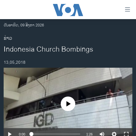
ລິ້ງ
ສຳຫລັບ
ເຂົ້າ
ວັນອາທິດ, 09 ສິງຫາ 2026
ຫາ
ໂຮມເພຈ
ຂ່າວ
ຂ້າມ
ລາວ
Indonesia Church Bombings
ຂ້າມ
ອາເມຣິກາ
ຂ້າມ
13,05,2018
ໄປ
ການເລືອກຕັ້ງ ປະທານາທີບໍດີ ສະຫະລັດ 2024
ຫາ
ຂ່າວ​ຈີນ
ຊອກ
ຄົ້ນ
ໂລກ
ເອເຊຍ
No media source currently available
ອິດສະຫຼະພາບດ້ານການຂ່າວ
ຊີວິດຊາວລາວ
ຊຸມຊົນຊາວລາວ
0:00
1:26