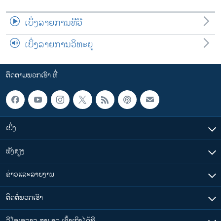
ເບິ່ງລາຍການທີວີ
ເບິ່ງລາຍການວິທະຍຸ
ຕິດຕາມພວກເຮົາ ທີ່
ເບິ່ງ
ຟັງສຽງ
ຂ່າວແລະລາຍງານ
ຕິດຕໍ່ພວກເຮົາ
ວີໂອເອລາວ ສາມາດ ເຂົ້າເຖິງໄດ້ທີ່