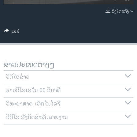
ວິທະຍາສາດ-ເທັກໂນໂລຈີ
ລິງໂດຍກົງ
ທຸລະກິດ
ພາສາອັງກິດ
ແຊຣ໌
ວີດີໂອ
ສຽງ
ລາຍການກະຈາຍສຽງ
ຂ່າວປະເພດຕ່າງໆ
ຕິດຕາມພວກເຮົາ ທີ່
ລາຍງານ
ວີດີໂອຂ່າວ
ຂ່າວວີໂອເອໃນ 60 ວິນາທີ
ພາສາຕ່າງໆ
ວິທະຍາສາດ-ເທັກໂນໂລຈີ
ວີດີໂອ ອັງກິດສຳລັບລາຍງານ