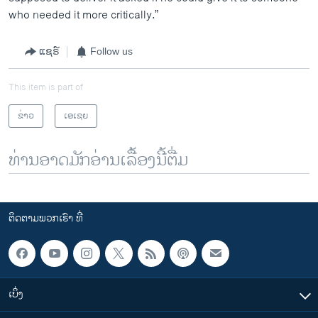
who needed it more critically.”
ແຊຣ໌
Follow us
This item is part of
ຂ່າວ
ເອເຊຍ
ທ່ານອາດມັກອ່ານເລື້ອງນີ້ຕື່ມ
ຕິດຕາມພວກເຮົາ ທີ່
ເບິ່ງ