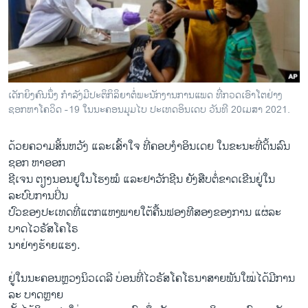
ວິທະຍາສາດ-ເທັກໂນໂລຈີ
ທຸລະກິດ
ພາສາອັງກິດ
ວີດີໂອ
ເດັກຍິງຄົນນຶ່ງ ກຳລັງມີປະຕິກິລິຍາຕໍ່ພະນັກງານການແພດ ທີ່ກວດເອົາໂຕຢ່າງ
ສຽງ
ຊອກຫາໂຄວິດ -19 ໃນນະຄອນມຸມໄບ ປະເທດອິນເດບ ວັນທີ 20ເມສາ 2021.
ລາຍການກະຈາຍສຽງ
ດ້ວຍຄວາມສິ້ນຫວັງ ແລະເສົ້າໃຈ ທີ່ຄອບງໍາອິນເດຍ ໃນຂະນະທີ່ດິ້ນລົນ
ຕິດຕາມພວກເຮົາ ທີ່
ຊອກ ຫາອອກ
ລາຍງານ
ຊີເຈນ ຕຽງນອນຢູໃນໂຮງໝໍ ແລະຢາວັກຊີນ ຍັງສືບຕໍ່ຂາດເຂີນຢູ່ໃນ
ລະບົບການປິ່ນ
ປົວຂອງປະເທດທີ່ແຕກແຫງພາຍໃຕ້ຄື້ນຟອງທີສອງຂອງການ ແຜ່ລະ
ພາສາຕ່າງໆ
ບາດໄວຣັສໂຄໂຣ
ນາຢ່າງຮ້າຍແຮງ.
ຢູ່ໃນນະຄອນຫຼວງນິວເດລີ ບ່ອນທີ່ໄວຣັສໂຄໂຣນາສາຍພັນໃໝ່ໄດ້ມີການ
ລະ ບາດຫຼາຍ