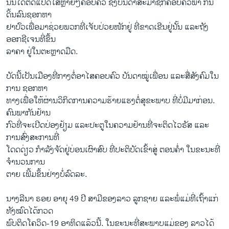
ນັ້ນໄດ້ຕິດແປດໃສ່ຫຼາຍໆຄອບຄົວ ຊຶ່ງບັນດາສະມາຊິກຄອບຄົວພາ ກັນ
ດິ້ນລົນຊອກຫາ
ຢາປົວເພື່ອມາຊ່ວຍພວກທີ່ເຈັບປ່ວຍໜັກຢູ່ ທີ່ຂາດເຂີນຢູ່ນັ້ນ ແລະຖັງ
ອອກຊີເຈນທີ່ຂຶ້ນ
ລາຄາ ຢູ່ໃນຕະຫຼາດມືດ.
ບັດນີ້ເປັນເມືອງທີ່ກາງຕໍ່ອາໄສຄອບຄົວ ບັນດາໝູ່ເພື່ອນ ແລະສື່ສັງຄົມໃນ
ການ ຊອກຫາ
ທາງເພື່ອໃຫ້ຜ່ານວິກິດການຄວາມຮ້າຍແຮງຕໍ່ສຸຂະພາບ ທີ່ບໍ່ມີມາກ່ອນ.
ຄົນພາກັນຢ້ານ
ກົວທີ່ຈະເປີດປ່ອງຢ້ຽມ ແລະປະຕູໃນຄວາມຢ້ານທີ່ຈະຕິດໄວຣັສ ແລະ
ການສົ່ງສະການທີ່
ໂດດດ່ຽວ ກຳລັງຈັດຢູ່ບ່ອນເຜົາສົບ ທີ່ປະຕິບັດເຂົ້າສູ່ ຕອນຄໍ່າ ໃນຂະນະທີ່
ຈຳນວນການ
ຕາຍ ເພີ້ມຂຶ້ນຢ່າງບໍ່ລົດລະ.
ນາງລີນາ ຣອຍ ອາຍຸ 49 ປີ ສາມີຂອງລາວ ລູກຊາຍ ແລະພໍ່ແມ່ທີ່ເຖົ້າແກ່
ທັງໝົດໄດ້ກວດ
ພົບຕິດໂຄວິດ-19 ອາທິດແລ້ວນີ້. ໃນຂະນະທີ່ສະພາບແມ່ຂອງ ລາວໄດ້