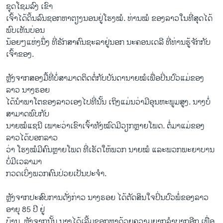
ຊຸດໂຊມລົງ ເຂົາ
ເຈົ້າໄດ້ດິ້ນລົນຊອກຫາຕຽງນອນຢູ່ໂຮງໝໍ. ທ່ານໝໍ ຂອງລາວໃນທີ່ສຸດໄດ້
ພົບເຫັນບ່ອນ
ນ້ອຍໆແຫ່ງນຶ່ງ ທີ່ຮັກສາຄົນຊະລາຢູ່ນອກ ນະຄອນເດລີ ທີ່ທ່ານຮູ້ຈັກກັບ
ເຈົ້າຂອງ.
ຫຼັງຈາກສອງມື້ທີ່ບໍ່ສາມາດຕິດຕໍ່ກັບບັນດານາຍໝໍເພື່ອປິ່ນປົວແມ່ຂອງ
ລາວ ນາງຣອຍ
ໄດ້ນຳພາໂຕຂອງລາວເອງໄປທີ່ນັ້ນ ເຖິງແມ່ນວ່າມີອຸນຫະພູມສູງ. ນາງບໍ່
ສາມາດພົບກັບ
ນາຍໝໍແຊນີ ເພາະວ່າເຂົາເຈົ້າທັງໝົດມີວຽກຫຼາຍໂພດ. ຕໍ່ມາແມ່ຂອງ
ລາວໄດ້ບອກລາວ
ວ່າ ໂຮງໝໍມີຄົນຫຼາຍໂພດ ທີ່ເຮັດໃຫ້ພວກ ນາຍໝໍ ແລະພວກພະຍາບານ
ບໍ່ມີເວລາມາ
ກວດເບິ່ງພວກຄົນປ່ວຍເປັນປະຈຳ.
ຫຼັງຈາກປະສົບການດັ່ງກ່າວ ນາງຣອຍ ໄດ້ຕັດສິນໃຈປິ່ນປົວພໍ່ຂອງລາວ
ອາຍຸ 85 ປີ ຢູ່
ບ້ານ. ຫຼັງຈາກນັ້ນ ນາງໄດ້ເລີ້ມຊອກຫາດ້ວຍຄວາມຍາກລໍາບາກອີກ ເພື່ອ