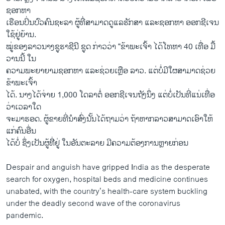
ຊອກຫາ
ເຮືອນປິ່ນປົວຄົນຊະລາ ຜູ້ທ່ີ່ສາມາດດູແລຮັກສາ ແລະຊອກຫາ ອອກຊີເຈນ
ໃຊ້ຢູ່ຍ້ານ.
ໝູ່ຂອງລາວນາງຊູຮາຊີນີ ຊູດ ກ່າວວ່າ “ຂ້າພະເຈົ້າ ໄດ້ໂທຫາ 40 ເທື່ອ ມື້
ວານນີ້ ໃນ
ຄວາມພະຍາຍາມຊອກຫາ ແລະຊ່ວຍເຫຼືອ ລາວ. ແຕ່ບໍ່ມີໃຜສາມາດຊ່ວຍ
ຂ້າພະເຈົ້າ
ໄດ້. ນາງໄດ້ຈ່າຍ 1,000 ໂດລາຕໍ່ ອອກຊີເຈນຖັງນຶ່ງ ແຕ່ບໍ່ເປັນທີ່ແນ່ເທື່ອ
ວ່າເວລາໃດ
ຈະມາຮອດ. ຜູ້ຂາຍທີ່ນຳສົ່ງນັ້ນໄດ້ຖາມວ່າ ຖ້າຫາກລາວສາມາດເອົາໃຫ້
ແກ່ຄົນອື່ນ
ໄດ້ບໍ່ ຊຶ່ງເປັນຜູ້ທີີ່ຢູ່ ໃນອັນຕະລາຍ ມີຄວາມຕ້ອງການຫຼາຍກ່ອນ
Despair and anguish have gripped India as the desperate
search for oxygen, hospital beds and medicine continues
unabated, with the country’s health-care system buckling
under the deadly second wave of the coronavirus
pandemic.