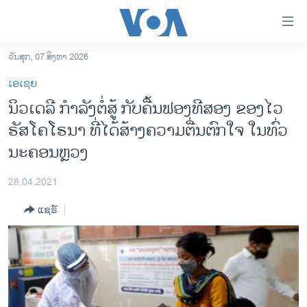
ລິ້ງ
ສຳຫລັບ
ເຂົ້າ
ວັນສຸກ, 07 ສິງຫາ 2026
ຫາ
ໂຮມເພຈ
ເອເຊຍ
ຂ້າມ
ລາວ
ນິວເດລີ ກຳລັງຕໍ່ສູ້ ກັບຄື້ນຟອງທີສອງ ຂອງໄວ
ຂ້າມ
ອາເມຣິກາ
ຣັສໂຄໂຣນາ ທີ່ໄດ້ສ້າງຄວາມຕື່ນຕົກໃຈ ໃນທົ່ວ
ຂ້າມ
ໄປ
ການເລືອກຕັ້ງ ປະທານາທີບໍດີ ສະຫະລັດ 2024
ນະຄອນຫຼວງ
ຫາ
ຂ່າວ​ຈີນ
ຊອກ
28,04,2021
ຄົ້ນ
ໂລກ
ແຊຣ໌
ເອເຊຍ
ອິດສະຫຼະພາບດ້ານການຂ່າວ
ຊີວິດຊາວລາວ
ຊຸມຊົນຊາວລາວ