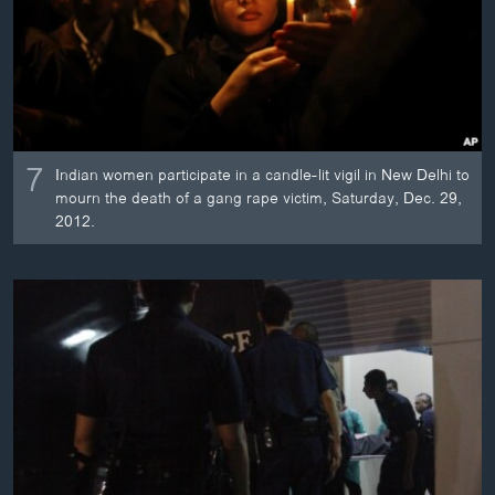
7
Indian women participate in a candle-lit vigil in New Delhi to
mourn the death of a gang rape victim, Saturday, Dec. 29,
2012.