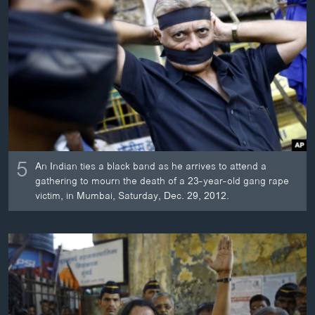
ວິທະຍາສາດ-ເທັກໂນໂລຈີ
ທຸລະກິດ
ພາສາອັງກິດ
ວີດີໂອ
ສຽງ
ລາຍການກະຈາຍສຽງ
ຕິດຕາມພວກເຮົາ ທີ່
5
An Indian ties a black band as he arrives to attend a
ລາຍງານ
gathering to mourn the death of a 23-year-old gang rape
victim, in Mumbai, Saturday, Dec. 29, 2012.
ພາສາຕ່າງໆ