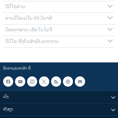
ວີດີໂອຂ່າວ
ຂ່າວວີໂອເອໃນ 60 ວິນາທີ
ວິທະຍາສາດ-ເທັກໂນໂລຈີ
ວີດີໂອ ອັງກິດສຳລັບລາຍງານ
ຕິດຕາມພວກເຮົາ ທີ່
ເບິ່ງ
ຟັງສຽງ