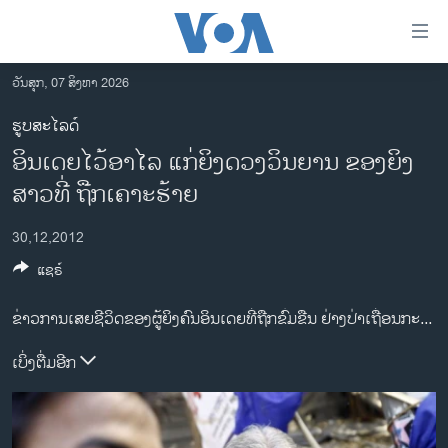
ລິ້ງ
ສຳຫລັບ
ເຂົ້າ
ວັນສຸກ, 07 ສິງຫາ 2026
ຫາ
ໂຮມເພຈ
ຮູບສະໄລດ໌
ຂ້າມ
ລາວ
ອິນເດຍໄວ້ອາໄລ ແກ່ຍິງດວງວິນຍານ ຂອງຍິງ
ຂ້າມ
ອາເມຣິກາ
ຂ້າມ
ສາວທີ່ ຖືກເຄາະຮ້າຍ
ໄປ
ການເລືອກຕັ້ງ ປະທານາທີບໍດີ ສະຫະລັດ 2024
ຫາ
30,12,2012
ຂ່າວ​ຈີນ
ຊອກ
ແຊຣ໌
ຄົ້ນ
ໂລກ
ຂ່າວການເສຍຊີວິດຂອງຜູ້ຍິງຄົນອິນເດຍທີ່ຖືກຂົ່ມຂືນ ຢ່າງປ່າເຖື່ອນກະຕຸ້ນໃຫ້ມີການເດີນຂະບວນຢ່າງສັນຕິ ຢູ່ທົ່ວອິນເດຍ ໃນວັນເສົາທີ 29 ທັນວາ ເພື່ອຮຽກຮ້ອງ ໃຫ້ມີຄວາມຍຸດຕິທໍາແກ່ຜູ້ໄດ້ຮັບເຄາະຮ້າຍ ແລະຄວາມ ປອດໄພໃຫ້ແກ່ແມ່ຍິງ ເຖິງແມ່ນວ່າຈະມີກໍາລັງຮັກສາ ຄວາມປອດໄພຢ່າງເຄັ່ງຄັດ ເພື່ອປ້ອງກັນບໍ່ໃຫ້ມີການ ເດີນຂະບວນຂະໜານໃຫຍ່.
ເອເຊຍ
ອິດສະຫຼະພາບດ້ານການຂ່າວ
ເບິ່ງຕື່ມອີກ
ຊີວິດຊາວລາວ
ຊຸມຊົນຊາວລາວ