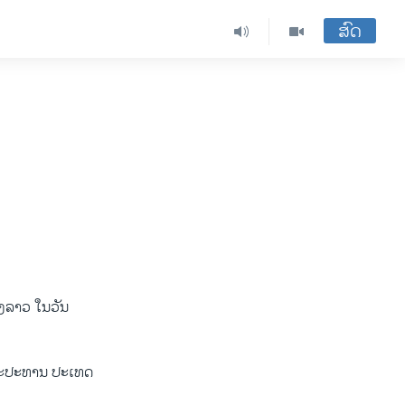
ສົດ
ອງລາວ ໃນວັນ
ແລະປະທານ ປະເທດ