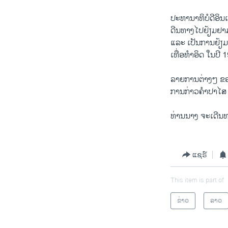
ວິທະຍາສາດ-ເທັກໂນໂລຈີ
ປະທານາທິບໍດີອິນ
ທຸລະກິດ
ດີນທາງໄປຢ້ຽມຢາມ
ແລະ ເປັນການຢ້ຽມ
ພາສາອັງກິດ
ເທື່ອທຳອິດ ໃນປີ 
ວີດີໂອ
ລາຍການຕ່າງໆ ຂອງ
ສຽງ
ການກ່າວຄຳປາໄສ ຕ
ລາຍການກະຈາຍສຽງ
ທ່ານນາງ ຈະເດີນທ
ລາຍງານ
ແຊຣ໌
This item is part of
ຂ່າວ
ລາວ