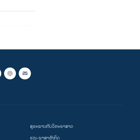
ສຸຂະພາບກັບວິທະຍາສາດ
ຮຽນ-ພາສາອັງກິດ