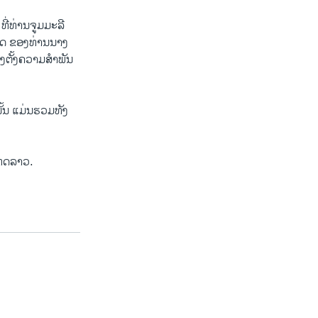
ີ່ທ່ານຈູມມະລີ
ອິດ ຂອງທ່ານນາງ
າງຕັ້ງຄວາມສຳພັນ
ັ້ນ ແມ່ນຮວມທັງ
ເທດລາວ.