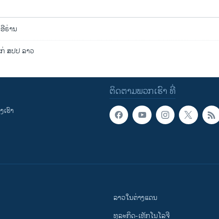
ດອີຣ່ານ
ມແກ່ ສປປ ລາວ
ຕິດຕາມພວກເຮົາ ທີ່
ເຮົາ
ລາວໃນຕ່າງແດນ
ທຸລະກິດ-ເທັກໂນໂລຈີ