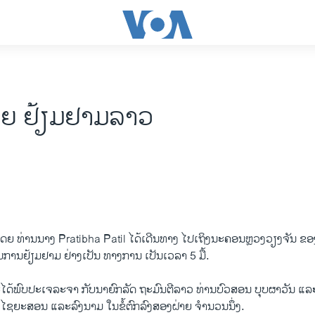
ດຍ ຢ້ຽມຢາມລາວ
ເດຍ ທ່ານນາງ Pratibha Patil ໄດ້ເດີນທາງ ໄປເຖິງນະຄອນຫຼວງວຽງຈັນ ຂ
ເລີ້ມການຢ້ຽມຢາມ ຢ່າງເປັນ ທາງການ ເປັນເວລາ 5 ມື້.
ຈະໄດ້ພົບປະເຈລະຈາ ກັບນາຍົກລັດ ຖະມົນຕີລາວ ທ່ານບົວສອນ ບຸບຜາວັນ 
 ໄຊຍະສອນ ແລະລົງນາມ ໃນຂໍ້ຕົກລົງສອງຝ່າຍ ຈຳນວນນຶ່ງ.