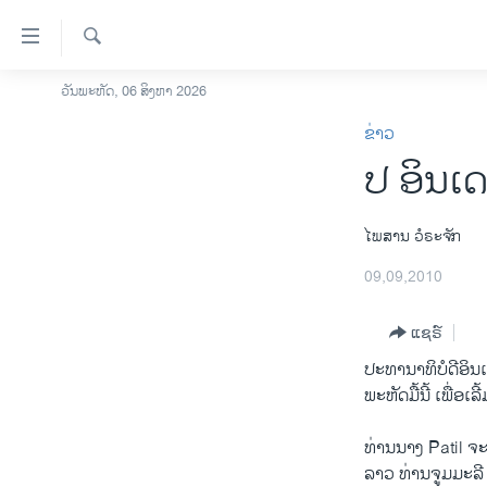
ລິ້ງ
ສຳຫລັບ
ເຂົ້າ
ຄົ້ນຫາ
ວັນພະຫັດ, 06 ສິງຫາ 2026
ໂຮມເພຈ
ຫາ
ຂ່າວ
ລາວ
ຂ້າມ
ປ ອິນເ
ຂ້າມ
ອາເມຣິກາ
ຂ້າມ
ການເລືອກຕັ້ງ ປະທານາທີບໍດີ ສະຫະລັດ
ໄປ
2024
ໄພສານ ວໍຣະຈັກ
ຫາ
ຂ່າວ​ຈີນ
09,09,2010
ຊອກ
ຄົ້ນ
ໂລກ
ແຊຣ໌
ເອເຊຍ
ປະທານາທິບໍດີອິນ
ອິດສະຫຼະພາບດ້ານການຂ່າວ
ພະຫັດມື້ນີ້ ເພື່ອ
ຊີວິດຊາວລາວ
ທ່ານນາງ Patil 
ຊຸມຊົນຊາວລາວ
ລາວ ທ່ານຈູມມະລີ