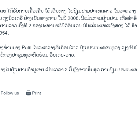
ເດຍ ໄດ້ຮັບການເຊື້ອເຊີນ ໃຫ້ເດີນທາງ ໄປຢ້ຽມຢາມປະເທດລາວ ໃນລະຫວ່າງ ທ
 ກຸງນິວເດລີ ຢ່າງເປັນທາງການ ໃນປີ 2008. ນີ້ແມ່ນການຢ້ຽມຢາມ ເທື່ອທຳ
ຢາມລາວ ຄັ້ງທີ 2 ຂອງປະທານາທິບໍດີອິນເດຍ ນັບແຕ່ປະເທດທັງສອງ ໄດ້ ສ້
1954.
ທ່ານນາງ Patil ໃນລະຫວ່າງທີ່​ເຄື່ອນ​ໄຫວ ​ຢ້ຽມຢາມນະຄອນຫຼວງ ວຽງຈັນນ
ໍ່ກອງປະຊຸມທຸລະກິດຮ່ວມ ອິນເດຍ-ລາວ.
າງໄປຢ້ຽມຢາມກຳປູເຈຍ ເປັນເວລາ 2 ມື້ ຫຼັງຈາກສິ້ນສຸດ ການຢ້ຽມ ຢາມປະ
Follow us
Print