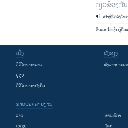
ກ່ຽວຂ້ອງກັນ
ເກົາຫຼີໃຕ້ລົງໂທ
ອິນເດຍໃຫ້ເງິນກູ້ຢື
ເບິ່ງ
ຟັງສຽງ
ວີດີໂອພາສາລາວ
ຟັງລາຍການຂອງ
ຢູທູບ
ວີດີໂອພາສາອັງກິດ
ຂ່າວແລະລາຍງານ
ລາວ
ອາເມຣິກາ
ເອເຊຍ
ໂລກ