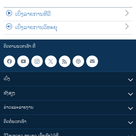
ເບິ່ງລາຍການທີວີ
ເບິ່ງລາຍການວິທະຍຸ
ຕິດຕາມພວກເຮົາ ທີ່
ເບິ່ງ
ຟັງສຽງ
ຂ່າວແລະລາຍງານ
ຕິດຕໍ່ພວກເຮົາ
ວີໂອເອລາວ ສາມາດ ເຂົ້າເຖິງໄດ້ທີ່