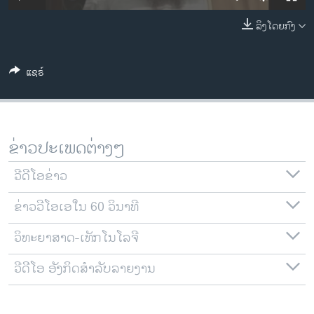
ວິທະຍາສາດ-ເທັກໂນໂລຈີ
ລິງໂດຍກົງ
ທຸລະກິດ
ພາສາອັງກິດ
ແຊຣ໌
ວີດີໂອ
ສຽງ
ລາຍການກະຈາຍສຽງ
ຂ່າວປະເພດຕ່າງໆ
ຕິດຕາມພວກເຮົາ ທີ່
ລາຍງານ
ວີດີໂອຂ່າວ
ຂ່າວວີໂອເອໃນ 60 ວິນາທີ
ພາສາຕ່າງໆ
ວິທະຍາສາດ-ເທັກໂນໂລຈີ
ວີດີໂອ ອັງກິດສຳລັບລາຍງານ