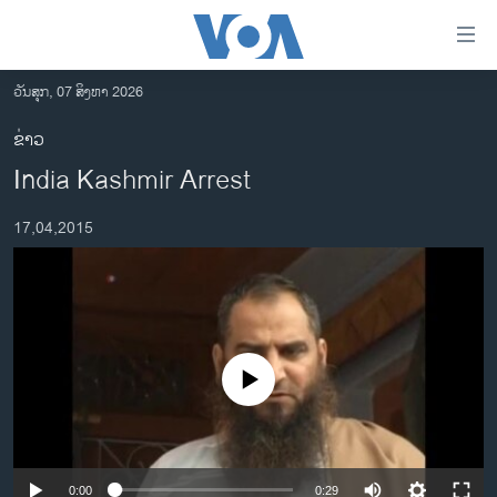
ລິ້ງ
ສຳຫລັບ
ເຂົ້າ
ວັນສຸກ, 07 ສິງຫາ 2026
ຫາ
ໂຮມເພຈ
ຂ່າວ
ຂ້າມ
ລາວ
India Kashmir Arrest
ຂ້າມ
ອາເມຣິກາ
ຂ້າມ
17,04,2015
ໄປ
ການເລືອກຕັ້ງ ປະທານາທີບໍດີ ສະຫະລັດ 2024
ຫາ
ຂ່າວ​ຈີນ
ຊອກ
ຄົ້ນ
ໂລກ
ເອເຊຍ
No media source currently available
ອິດສະຫຼະພາບດ້ານການຂ່າວ
ຊີວິດຊາວລາວ
ຊຸມຊົນຊາວລາວ
0:00
0:29