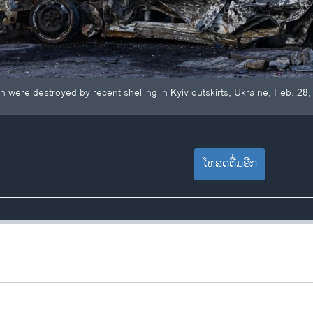
h were destroyed by recent shelling in Kyiv outskirts, Ukraine, Feb. 28
ໂຫລດຕື່ມອີກ