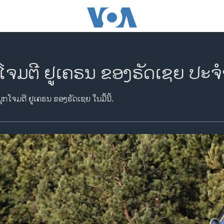
ຈມຕີ ຢູເຄຣນ ຂອງຣັດເຊຍ ປະຈຳ
ກໂຈມຕີ ຢູເຄຣນ ຂອງຣັດເຊຍ ໃນມື້ນີ້.