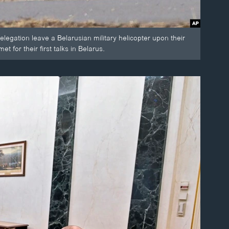
legation leave a Belarusian military helicopter upon their
for their first talks in Belarus.