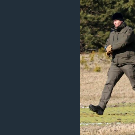
ວິທະຍາສາດ-ເທັກໂນໂລຈີ
ທຸລະກິດ
ພາສາອັງກິດ
ວີດີໂອ
ສຽງ
ລາຍການກະຈາຍສຽງ
ລາຍງານ