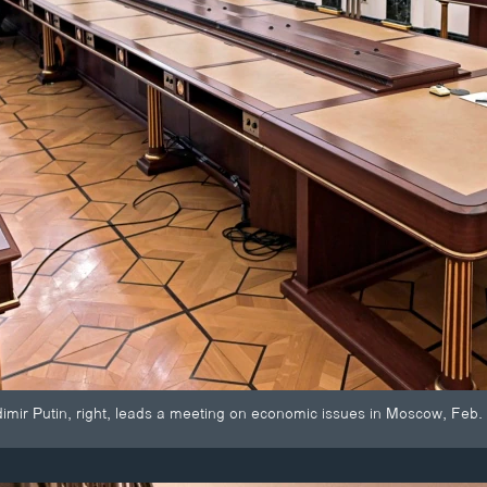
imir Putin, right, leads a meeting on economic issues in Moscow, Feb.