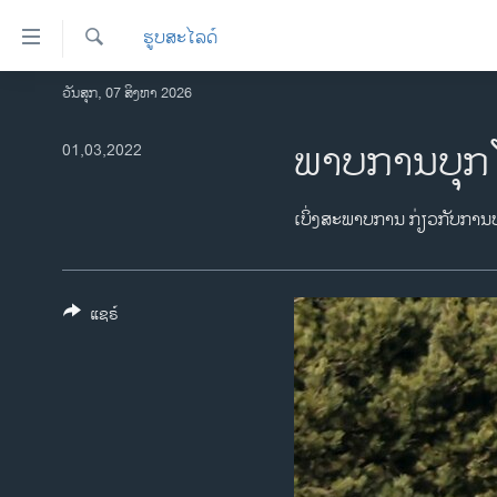
ລິ້ງ
ຮູບສະໄລດ໌
ສຳຫລັບ
ເຂົ້າ
ຄົ້ນຫາ
ວັນສຸກ, 07 ສິງຫາ 2026
ໂຮມເພຈ
ຫາ
ລາວ
ພາບການບຸກໂ
01,03,2022
ຂ້າມ
ຂ້າມ
ອາເມຣິກາ
ຂ້າມ
ການເລືອກຕັ້ງ ປະທານາທີບໍດີ ສະຫະລັດ
ເບິ່ງສະພາບການ ກ່ຽວກັບການບຸ
ໄປ
2024
ຫາ
ຂ່າວ​ຈີນ
ຊອກ
ຄົ້ນ
ແຊຣ໌
ໂລກ
ເອເຊຍ
ອິດສະຫຼະພາບດ້ານການຂ່າວ
ຊີວິດຊາວລາວ
ຊຸມຊົນຊາວລາວ