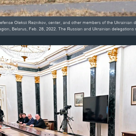
Defense Oleksii Reznikov, center, and other members of the Ukrainian de
gion, Belarus, Feb. 28, 2022. The Russian and Ukrainian delegations met 