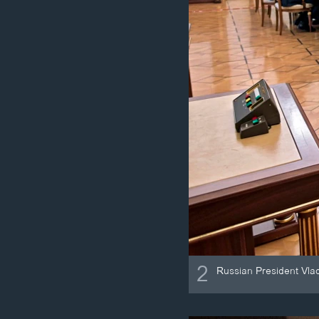
2
Russian President Vlad