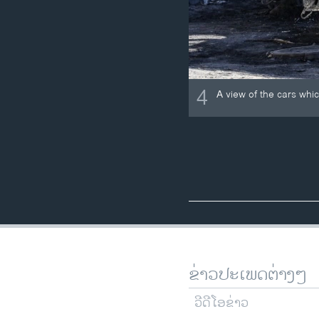
4
A view of the cars whic
ຂ່າວປະເພດຕ່າງໆ
ວີດີໂອຂ່າວ