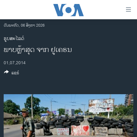
ລິ້ງ
ສຳຫລັບ
ເຂົ້າ
ວັນພະຫັດ, 06 ສິງຫາ 2026
ຫາ
ໂຮມເພຈ
ຮູບສະໄລດ໌
ຂ້າມ
ລາວ
ພາບຫຼ້າສຸດ ຈາກ ຢູເຄຣນ
ຂ້າມ
ອາເມຣິກາ
ຂ້າມ
01,07,2014
ໄປ
ການເລືອກຕັ້ງ ປະທານາທີບໍດີ ສະຫະລັດ 2024
ຫາ
ແຊຣ໌
ຂ່າວ​ຈີນ
ຊອກ
ຄົ້ນ
ໂລກ
ເອເຊຍ
ອິດສະຫຼະພາບດ້ານການຂ່າວ
ຊີວິດຊາວລາວ
ຊຸມຊົນຊາວລາວ