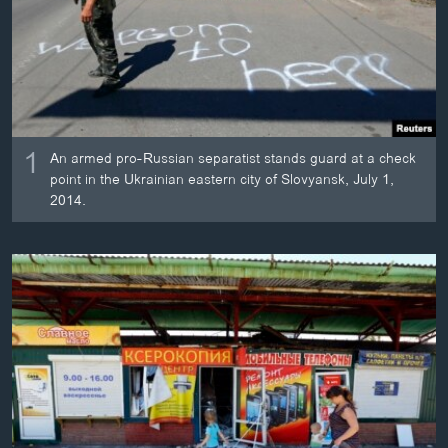
ວິທະຍາສາດ-ເທັກໂນໂລຈີ
ທຸລະກິດ
ພາສາອັງກິດ
ວີດີໂອ
1
ສຽງ
An armed pro-Russian separatist stands guard at a check
point in the Ukrainian eastern city of Slovyansk, July 1,
ລາຍການກະຈາຍສຽງ
2014.
ຕິດຕາມພວກເຮົາ ທີ່
ລາຍງານ
ພາສາຕ່າງໆ