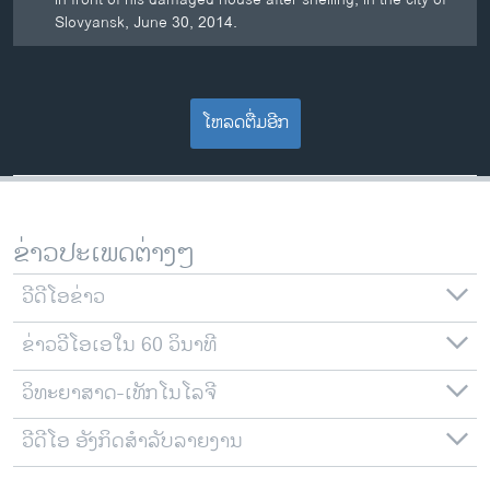
Slovyansk, June 30, 2014.
ໂຫລດຕື່ມອີກ
ຂ່າວປະເພດຕ່າງໆ
ວີດີໂອຂ່າວ
ຂ່າວວີໂອເອໃນ 60 ວິນາທີ
ວິທະຍາສາດ-ເທັກໂນໂລຈີ
ວີດີໂອ ອັງກິດສຳລັບລາຍງານ