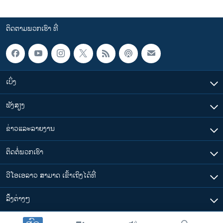
ຕິດຕາມພວກເຮົາ ທີ່
ເບິ່ງ
ຟັງສຽງ
ຂ່າວແລະລາຍງານ
ຕິດຕໍ່ພວກເຮົາ
ວີໂອເອລາວ ສາມາດ ເຂົ້າເຖິງໄດ້ທີ່
​ລິ້ງ​ຕ່າງໆ